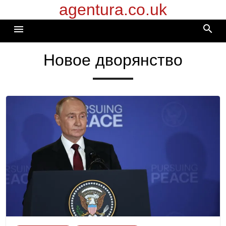
agentura.co.uk
Перейти
к
search
menu
содержимому
Новое дворянство