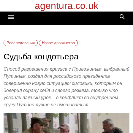
agentura.co.uk
Перейти
к
search
menu
содержимому
Расследования
Новое дворянство
Судьба кондотьера
Cпособ разрешения кризиса с Пригожиным, выбранный
Путиным, создал для российского президента
совершенно новую ситуацию: силовики, которым он
доверил охрану себя и своего режима, только что
усвоили важный урок – в конфликт во внутреннем
кругу Путина лучше не вмешиваться.