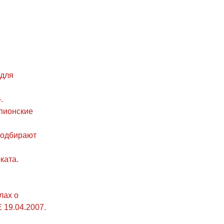
 для
.
пионские
подбирают
ката.
лах о
 19.04.2007.