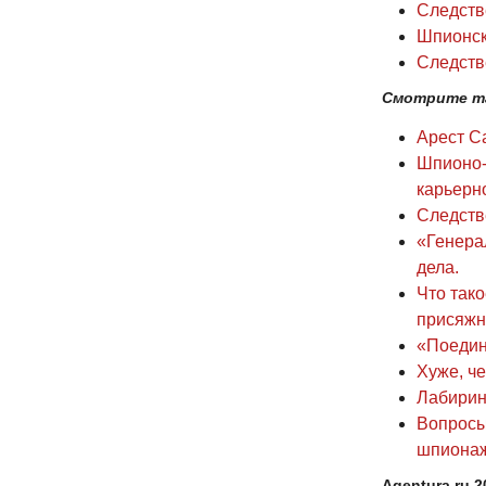
Следств
Шпионск
Следств
Смотрите т
Арест С
Шпионо-
карьерно
Следств
«Генера
дела.
Что так
присяжн
«Поедино
Хуже, ч
Лабирин
Вопросы
шпионаж
Agentura.ru 2