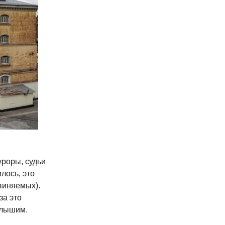
уроры, судьи
лось, это
бвиняемых).
за это
слышим.