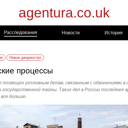
agentura.co.uk
Расследования
Новости
История
ия
Новое дворянство
кие процессы
 посвящен уголовным делам, связанным с обвинениями в
 государственной тайны. Таких дел в России последнее 
все больше.