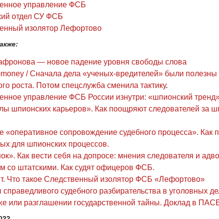
енное управление ФСБ
ий отдел СУ ФСБ
енный изолятор Лефортово
акже:
афронова — новое падение уровня свободы слова
money / Сначала дела «ученых-вредителей» были полезны
го роста. Потом спецслужба сменила тактику
.
енное управление ФСБ России изнутри: «шпионский тренд»
лы шпионских карьеров». Как поощряют следователей за ш
ое «оперативное сопровождение судебного процесса». Как 
ых для шпионских процессов.
к». Как вести себя на допросе: мнения следователя и адво
ем со штатскими. Как судят офицеров ФСБ.
т. Что такое Следственный изолятор ФСБ «Лефортово»
 справедливого судебного разбирательства в уголовных де
е или разглашении государственной тайны. Доклад в ПАСЕ
022