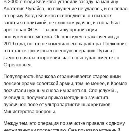
В 2000-е люди Квачкова устроили засаду на машину
Анатолия Чубайса, но покушение не удалось, и он попал
в тюрьму. Когда Квачков освободился, он пытался
заняться политикой, не слишком удачно, и снова был
арестован ФСБ — за попытку организации
вооруженного мятежа. Он просидел в заключении до
2019 года, но это не изменило его характера. Полковник
в отставке критиковал военную операцию Путина с
самого начала вторжения, часто выступая вместе со
Стрелковым.
Популярность Квачкова ограничивается стареющими
пенсионерами советской армии, тем не менее, в Кремле
посчитали нужным снова им заняться. Спецслужбы,
очевидно, получили приказ методично зачистить
публичное поле от ультрапартиотичных критиков
Министерства обороны.
Между тем, это операция по зачистке привела к одному
неожиданному последствию. Она показало истинный