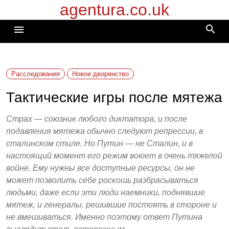
agentura.co.uk
Перейти
к
search
menu
содержимому
Расследования
Новое дворянство
Тактические игры после мятежа
Страх — союзник любого диктатора, и после
подавления мятежа обычно следуют репрессии, в
сталинском стиле. Но Путин — не Сталин, и в
настоящий момент его режим воюет в очень тяжелой
войне. Ему нужны все доступные ресурсы, он не
может позволить себе роскошь разбрасываться
людьми, даже если эти люди наемники, поднявшие
мятеж, и генералы, решившие постоять в стороне и
не вмешиваться. Именно поэтому ответ Путина