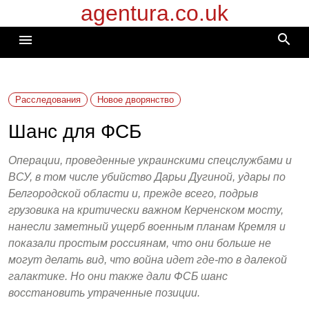
agentura.co.uk
Перейти
к
search
menu
содержимому
Расследования
Новое дворянство
Шанс для ФСБ
Операции, проведенные украинскими спецслужбами и
ВСУ, в том числе убийство Дарьи Дугиной, удары по
Белгородской области и, прежде всего, подрыв
грузовика на критически важном Керченском мосту,
нанесли заметный ущерб военным планам Кремля и
показали простым россиянам, что они больше не
могут делать вид, что война идет где-то в далекой
галактике. Но они также дали ФСБ шанс
восстановить утраченные позиции.