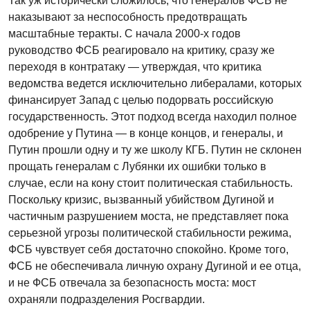
Так уж исторически сложилось, что генералов ФСБ не
наказывают за неспособность предотвращать
масштабные теракты. С начала 2000-х годов
руководство ФСБ реагировало на критику, сразу же
переходя в контратаку — утверждая, что критика
ведомства ведется исключительно либералами, которых
финансирует Запад с целью подорвать российскую
государственность. Этот подход всегда находил полное
одобрение у Путина — в конце концов, и генералы, и
Путин прошли одну и ту же школу КГБ. Путин не склонен
прощать генералам c Лубянки их ошибки только в
случае, если на кону стоит политическая стабильность.
Поскольку кризис, вызванный убийством Дугиной и
частичным разрушением моста, не представляет пока
серьезной угрозы политической стабильности режима,
ФСБ чувствует себя достаточно спокойно. Кроме того,
ФСБ не обеспечивала личную охрану Дугиной и ее отца,
и не ФСБ отвечала за безопасность моста: мост
охраняли подразделения Росгвардии.