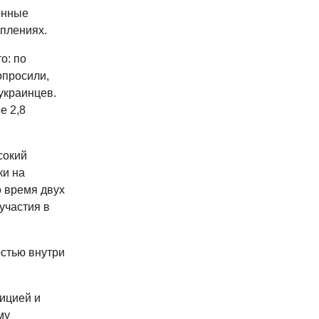
онные
уплениях.
о: по
опросили,
украинцев.
е 2,8
сокий
ки на
 время двух
участия в
стью внутри
ицией и
му