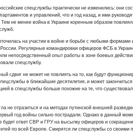
оссийские спецслужбы практически не изменились: они сост
партаментов и управлений, что и год назад, и ими руководя
 Тем не менее война в Украине коренным образом повлиял
служб.
точилась на участии в войне и борьбе с любыми формами
в России. Регулярные командировки офицеров ФСБ в Украину
чили непосредственный опыт работы в зоне боевых действи
овали спецслужбу.
ный сдвиг не может не повлиять на то, как будут функциони
спецслужбы в ближайшие десятилетия, и может закончиться
ией в спецслужбы больше похожие на те, что существовал
ла не отразиться и на методах путинской внешней разведки
первый год войны сильно пострадали. Однако в данный моме
ов будет ответ СВР и ГРУ на высылку офицеров и сокращен
сетей по всей Европе. Смирятся ли спецслужбы со своими 