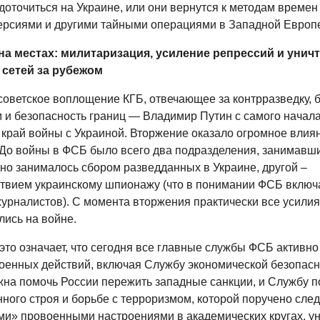
доточиться на Украине, или они вернутся к методам времен
ерсиями и другими тайными операциями в Западной Европ
на местах: милитаризация, усиление репрессий и унич
 сетей за рубежом
оветское воплощение КГБ, отвечающее за контрразведку, б
 и безопасность границ — Владимир Путин с самого начал
 край войны с Украиной. Вторжение оказало огромное влиян
 До войны в ФСБ было всего два подразделения, занимавш
дно занималось сбором разведданных в Украине, другой –
твием украинскому шпионажу (что в понимании ФСБ включа
журналистов). С момента вторжения практически все усили
лись на войне.
это означает, что сегодня все главные службы ФСБ активно
оенных действий, включая Службу экономической безопасн
жна помочь России пережить западные санкции, и Службу п
ного строя и борьбе с терроризмом, которой поручено след
и» провоенными настроениями в академических кругах, у