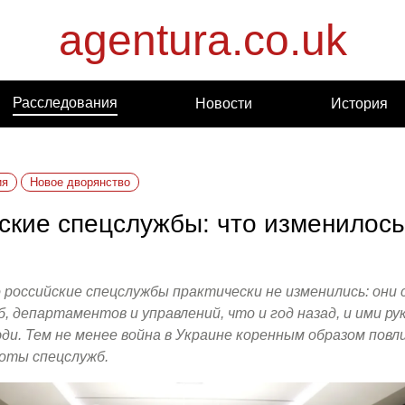
agentura.co.uk
Расследования
Новости
История
ия
Новое дворянство
ские спецслужбы: что изменилось 
российские спецслужбы практически не изменились: они 
б, департаментов и управлений, что и год назад, и ими р
ди. Тем не менее война в Украине коренным образом повл
оты спецслужб.