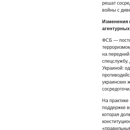
решат сосре
войны с див
Изменения 
агентурных
ФСБ — постс
терроризмом
на передний
спецслужбу.
Украиной: о
противодейс
украинских 
сосредоточи
На практике 
поддержке в
которая дол
конституцион
«правильным