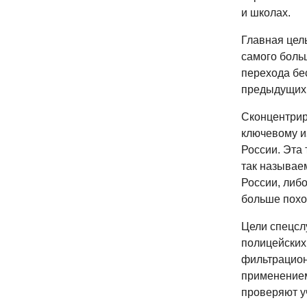
и школах.
Главная цел
самого больш
перехода бе
предыдущих 
Сконцентрир
ключевому и
России. Эта
так называе
России, либ
больше похо
Цели спецсл
полицейских
фильтрацион
применением
проверяют у