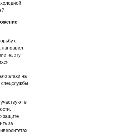
 холодной
е?
тожение
орьбу с
а направил
ие на эту
ихся
ло атаки на
я спецслужбы
 участвуют в
ости,
о защите
ить за
ниверситетах