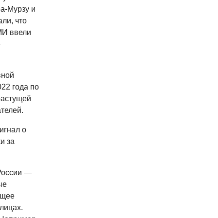
а-Мурзу и
ли, что
МИ ввели
е
вной
22 года по
растущей
телей.
игнал о
и за
России —
ые
ющее
лицах.