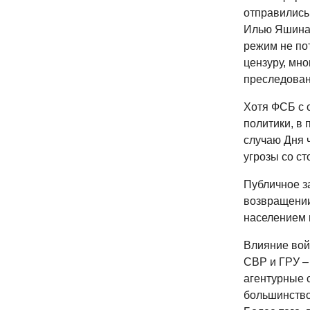
отправились
Илью Яшина,
режим не по
цензуру, мн
преследован
Хотя ФСБ с 
политики, в
случаю Дня 
угрозы со ст
Публичное з
возвращении
населением 
Влияние вой
СВР и ГРУ – 
агентурные 
большинство