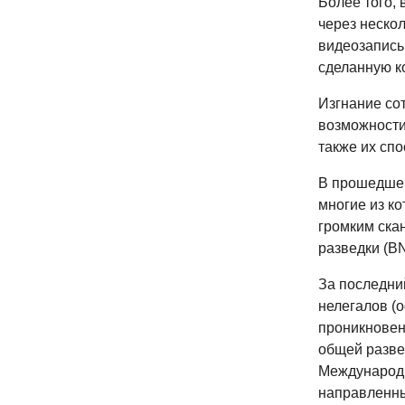
Более того, 
через неско
видеозапись 
сделанную к
Изгнание со
возможности
также их спо
В прошедшем
многие из к
громким ска
разведки (B
За последни
нелегалов (
проникновен
общей разве
Международн
направленны