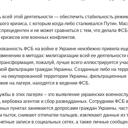
ь всей этой деятельности — обеспечить стабильность режи
ого кризиса, с которым когда-либо сталкивался Путин. Мас
спрецедентен и не может сравниться с тем, что делала ФСБ
кризисов или военных конфликтов.
ованность ФСБ на войне в Украине неизбежно привела еще
зменению в методах: милитаризации всей ее деятельности 
 трансформация, пожалуй, лучше всего иллюстрируется уча
мой фильтрации граждан Украины. Созданные либо на терр
о на оккупированной территории Украины, фильтрационные 
жие на лагеря, находятся в ведении ФСБ.
ужбы в этих лагерях – это выявление украинских военносл
, вербовка агентов и сбор разведданных. Сотрудники ФСБ в
ных пунктах занимаются допросами граждан Украины, част
 пыток, снимают отпечатки пальцев, извлекают данные из 
четные записи в социальных сетях, а также личные сообще