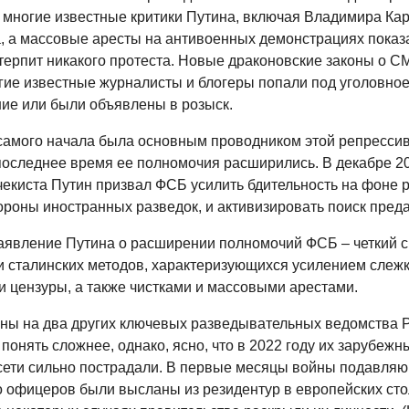
 многие известные критики Путина, включая Владимира Кар
 а массовые аресты на антивоенных демонстрациях показа
терпит никакого протеста. Новые драконовские законы о С
огие известные журналисты и блогеры попали под уголовно
ие или были объявлены в розыск.
самого начала была основным проводником этой репресси
 последнее время ее полномочия расширились. В декабре 20
чекиста Путин призвал ФСБ усилить бдительность на фоне 
ороны иностранных разведок, и активизировать поиск преда
аявление Путина о расширении полномочий ФСБ – четкий с
 сталинских методов, характеризующихся усилением слежк
и цензуры, а также чистками и массовыми арестами.
ны на два других ключевых разведывательных ведомства 
понять сложнее, однако, ясно, что в 2022 году их зарубежн
сети сильно пострадали. В первые месяцы войны подавля
 офицеров были высланы из резидентур в европейских сто