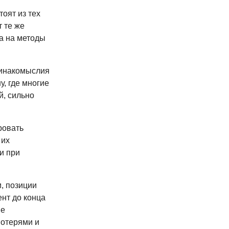
оят из тех
т те же
а на методы
 инакомыслия
, где многие
й, сильно
ровать
 их
и при
, позиции
нт до конца
ие
потерями и