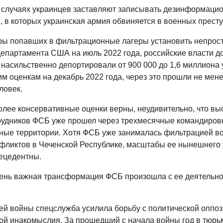
 случаях украинцев заставляют записывать дезинформаци
, в которых украинская армия обвиняется в военных прест
ы попавших в фильтрационные лагеры установить непрост
епартамента США на июль 2022 года, российские власти д
 насильственно депортировали от 900 000 до 1,6 миллиона 
м оценкам на декабрь 2022 года, через это прошли не мене
ловек.
олее консервативные оценки верны, неудивительно, что вы
рудников ФСБ уже прошел через трехмесячные командиров
ные территории. Хотя ФСБ уже занималась фильтрацией во
фликтов в Чеченской Республике, масштабы ее нынешнего 
ецедентны.
ень важная трансформация ФСБ произошла с ее деятельно
ей войны спецслужба усилила борьбу с политической оппоз
й инакомыслия. За прошедший с начала войны год в тюрь