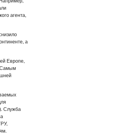
(Например,
али
ого агента,
снизило
онтиненте, а
сей Европе,
. Самым
ешней
ываемых
для
). Служба
ра
ГРУ,
ям.