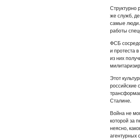
Структурно р
же служб, де
самые люди.
работы спец
ФСБ сосредо
и протеста 
из них полу
милитаризир
Этот культур
российские 
трансформац
Сталине.
Война не мог
которой за 
неясно, как
агентурных 