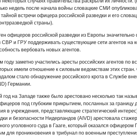
в некоторых случаях правительства раскрыли их личности. 
лько недель после начала войны словацкие СМИ опубликов
тайной встречи офицера российской разведки и его словацк
онтрразведкой страны).
тен офицеров российской разведки из Европы значительно 
 СВР и ГРУ поддерживать существующие сети агентов на к
собность вербовать новых агентов.
 году заметно участились аресты российских агентов по в
оторых имели отношение к силовым ведомствам этих стран
ндалом стало обнаружение российского крота в Службе вн
ND) Германии.
й год на Западе также было арестовано несколько так наз
офицеров под глубоким прикрытием, посланных за границу 
ия в учреждения, представляющие стратегический интерес
дки и безопасности Нидерландов (AIVD) арестовала стаже
ого уголовного суда в Гааге, который оказался офицером 
м для проникновения в трибунал по военным преступлени