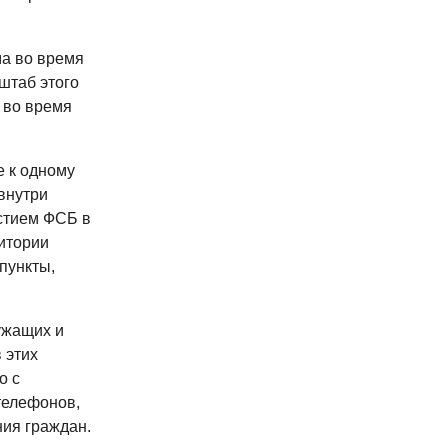
ма во время
штаб этого
 во время
 к одному
внутри
стием ФСБ в
итории
пункты,
ужащих и
 этих
о с
телефонов,
ния граждан.