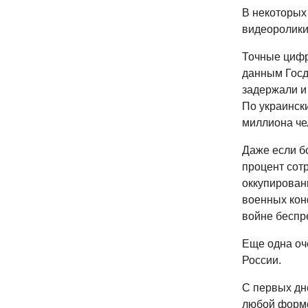
В некоторых
видеоролики
Точные цифр
данным Госд
задержали и
По украински
миллиона че
Даже если б
процент сот
оккупирован
военных кон
войне беспр
Еще одна оч
России.
С первых дн
любой формо