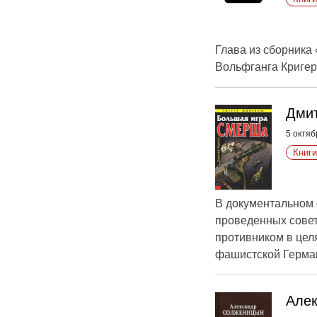
Глава из сборника
Вольфганга Кригер
Дмит
5 октяб
Книги
В документальном 
проведенных совет
противником в цел
фашистской Герма
Алек