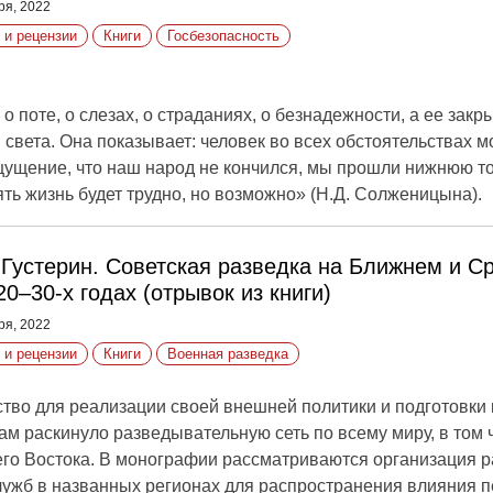
ря, 2022
 и рецензии
Книги
Госбезопасность
 о поте, о слезах, о страданиях, о безнадежности, а ее зак
света. Она показывает: человек во всех обстоятельствах м
щущение, что наш народ не кончился, мы прошли нижнюю т
ть жизнь будет трудно, но возможно» (Н.Д. Солженицына).
 Густерин. Советская разведка на Ближнем и С
20–30-х годах (отрывок из книги)
ря, 2022
 и рецензии
Книги
Военная разведка
ство для реализации своей внешней политики и подготовки
м раскинуло разведывательную сеть по всему миру, в том 
го Востока. В монографии рассматриваются организация р
лужб в названных регионах для распространения влияния п