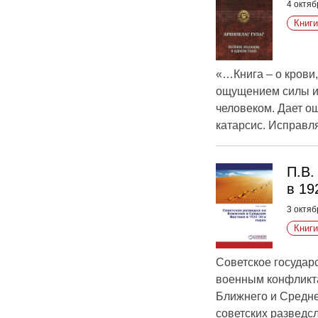
4 октяб
Книги
«…Книга – о крови,
ощущением силы и 
человеком. Дает о
катарсис. Исправля
П.В.
в 19
3 октяб
Книги
Советское государ
военным конфликта
Ближнего и Средне
советских разведс