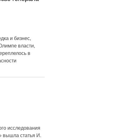
ка и бизнес,
Олимпе власти,
ереплелось в
асности
ого исследования
» вышла статья И.