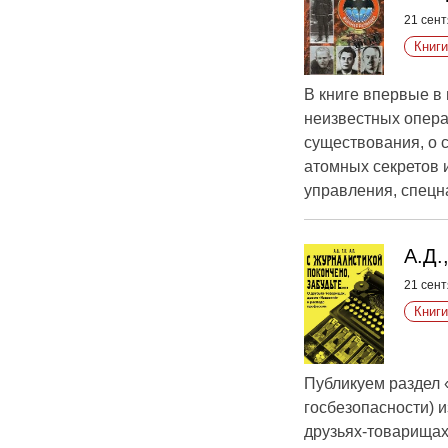
21 сент
Книги
В книге впервые в
неизвестных опера
существования, о 
атомных секретов 
управления, спецн
А.Д.
21 сент
Книги
Публикуем раздел 
госбезопасности) и
друзьях-товарищах