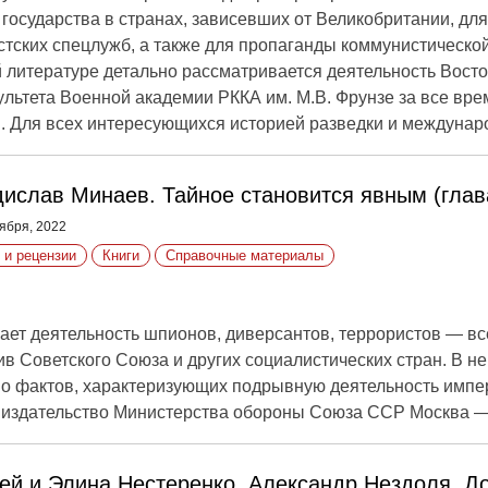
 государства в странах, зависевших от Великобритании, дл
стских спецлужб, а также для пропаганды коммунистической
 литературе детально рассматривается деятельность Восто
льтета Военной академии РККА им. М.В. Фрунзе за все вре
 Для всех интересующихся историей разведки и междунар
ислав Минаев. Тайное становится явным (глава
ября, 2022
 и рецензии
Книги
Справочные материалы
ает деятельность шпионов, диверсантов, террористов — все
ив Советского Союза и других социалистических стран. В н
о фактов, характеризующих подрывную деятельность импе
 издательство Министерства обороны Союза ССР Москва — 
ей и Элина Нестеренко, Александр Нездоля. Д