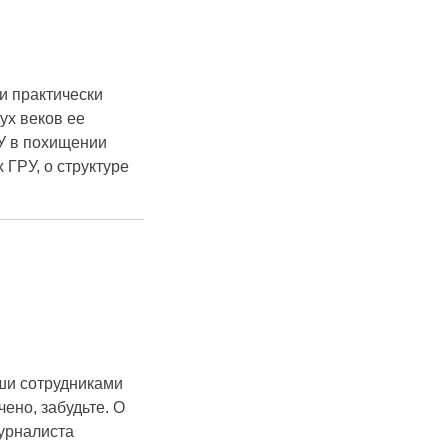
и практически
ух веков ее
РУ в похищении
 ГРУ, о структуре
ши сотрудниками
ено, забудьте. О
урналиста