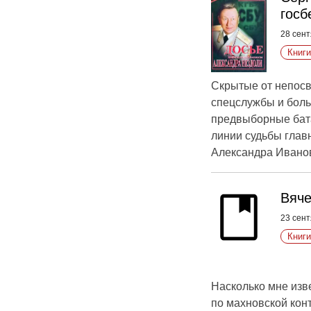
госб
28 сент
Книги
Скрытые от непосв
спецслужбы и боль
предвыборные бата
линии судьбы главн
Александра Ивано
Вяче
23 сент
Книги
Насколько мне изв
по махновской конт