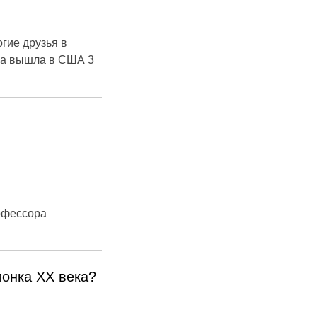
огие друзья в
ва вышла в США 3
офессора
онка ХХ века?