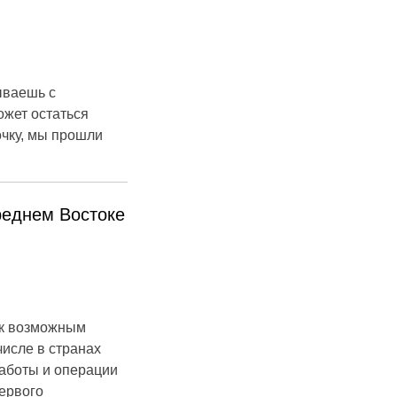
рываешь с
ожет остаться
очку, мы прошли
реднем Востоке
 к возможным
числе в странах
аботы и операции
ервого