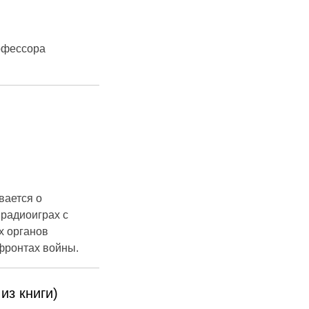
офессора
вается о
 радиоиграх с
х органов
фронтах войны.
из книги)