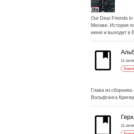
Our Dear Friends in
Москве. История п
июня и выходит в 
Альб
11 октя
Книги
Глава из сборника
Вольфганга Кригер
Герх
11 октя
Книги