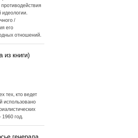
я противодействия
 идеологии.
чного /
мя его
одных отношений.
 из книги)
х тех, кто ведет
ей использовано
риалистических
1960 год.
осье генерала