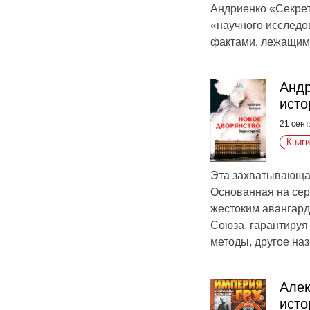
Андриенко «Секрет
«научного исследо
фактами, лежащими
Андр
ист
21 сент
Книги
Эта захватывающая
Основанная на сер
жестоким авангард
Союза, гарантируя 
методы, другое наз
Алек
исто