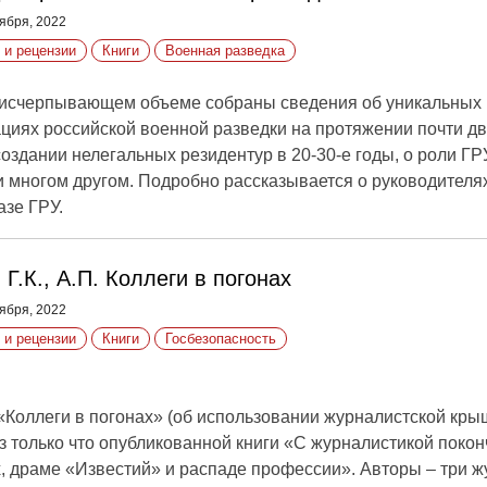
ября, 2022
 и рецензии
Книги
Военная разведка
 исчерпывающем объеме собраны сведения об уникальных 
циях российской военной разведки на протяжении почти дв
создании нелегальных резидентур в 20-30-е годы, о роли Г
и многом другом. Подробно рассказывается о руководителях
азе ГРУ.
, Г.К., А.П. Коллеги в погонах
ября, 2022
 и рецензии
Книги
Госбезопасность
«Коллеги в погонах» (об использовании журналистской кры
з только что опубликованной книги «С журналистикой поконч
, драме «Известий» и распаде профессии». Авторы – три ж