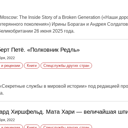
 Moscow: The Inside Story of a Broken Generation («Наши дор
отерянного поколения») Ирины Бораган и Андрея Солдато
Великобритании 26 июня 2025 года.
ерт Петё. «Полковник Редль»
бря, 2022
 и рецензии
Книги
Спецслужбы других стран
 «Секретные службы в мировой истории» под редакцией пр
а.
ард Хиршфельд. Мата Хари — величайшая шпи
бря, 2022
 и рецензии
Книги
Спецслужбы других стран