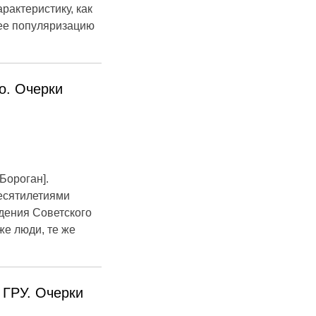
рактеристику, как
 ее популяризацию
о. Очерки
Бороган].
десятилетиями
дения Советского
же люди, те же
 ГРУ. Очерки