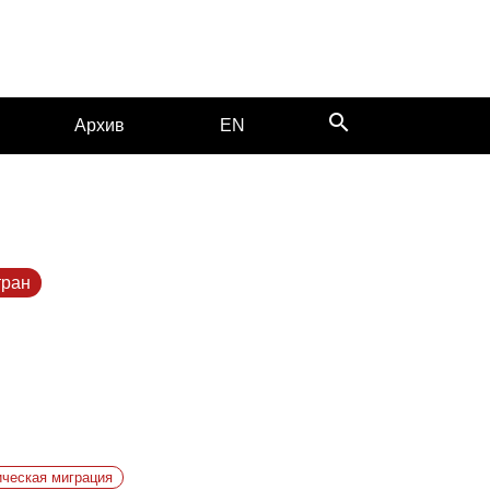
search
Архив
EN
тран
ческая миграция