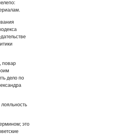
нелепо:
ериалам.
ивания
 кодекса
едательстве
итики
, повар
воим
ть дело по
лександра
и лояльность
ермином; это
оветские