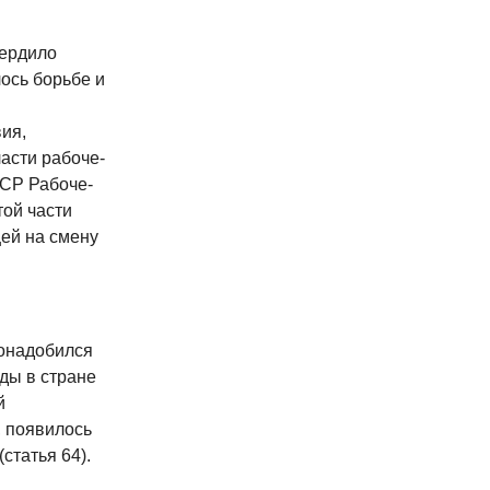
вердило
ось борьбе и
ия,
асти рабоче-
ФСР Рабоче-
той части
ей на смену
понадобился
ды в стране
й
, появилось
статья 64).