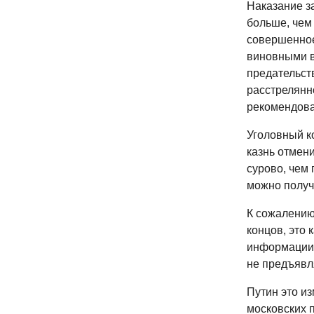
Наказание з
больше, чем 
совершенное
виновными в
предательст
расстрелянн
рекомендовал
Уголовный к
казнь отмен
сурово, чем 
можно получ
К сожалению
концов, это 
информации, 
не предъявл
Путин это из
московских 