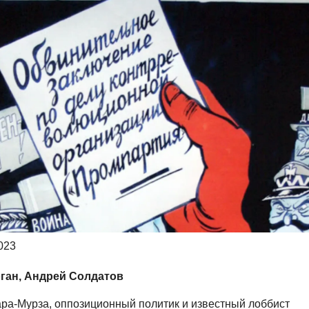
023
ган, Андрей Солдатов
ра-Мурза, оппозиционный политик и известный лоббист