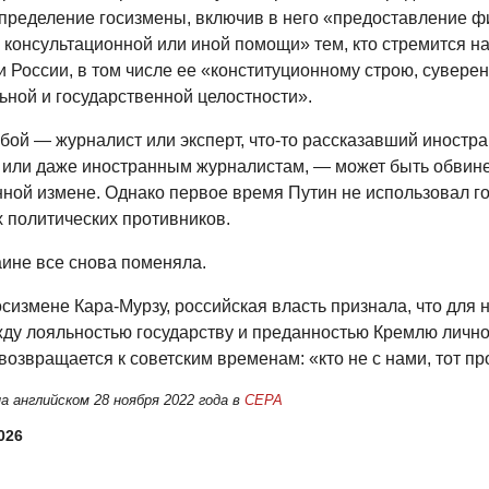
пределение госизмены, включив в него «предоставление ф
, консультационной или иной помощи» тем, кто стремится н
 России, в том числе ее «конституционному строю, суверен
ьной и государственной целостности».
бой — журналист или эксперт, что-то рассказавший иностр
 или даже иностранным журналистам, — может быть обвине
нной измене. Однако первое время Путин не использовал г
х политических противников.
аине все снова поменяла.
сизмене Кара-Мурзу, российская власть признала, что для н
ду лояльностью государству и преданностью Кремлю лично
возвращается к советским временам: «кто не с нами, тот пр
а английском 28 ноября 2022 года в
CEPA
026