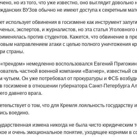
чено, но из того, что уже известно, оно выглядит довольно 
ажданских ВУЗов обычно не имеют доступа к секретным мат
ет использует обвинения в госизмене как инструмент запуг
ченых, экспертов, и журналистов, но эта статья Уголовного
рименялась против студентов. Кажется, что обвинение в пр
новым направлением атаки с целью полного уничтожения кр
ри страны.
«трендом» немедленно воспользовался Евгений Пригожин
нователь частной военной компании «Вагнер», известный с
м чутьем. Он уже потребовал от прокуратуры и ФСБ возбуди
в госизмене в отношении губернатора Санкт-Петербурга А
его давнего врага.
етельствует о том, что для Кремля лояльность государству 
ись воедино.
сударственная измена никогда не была чисто юридическим т
кое и очень эмоциональное понятие, уходящее корнями в с