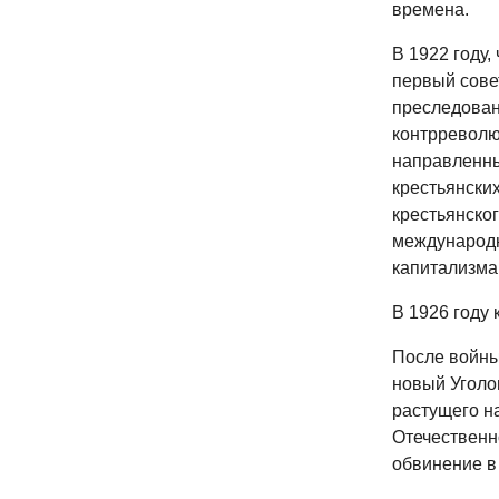
времена.
В 1922 году,
первый сове
преследован
контрреволю
направленны
крестьянски
крестьянског
международн
капитализма
В 1926 году 
После войны
новый Уголо
растущего н
Отечественн
обвинение в