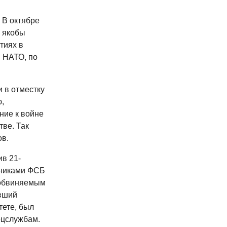
 В октябре
 якобы
тиях в
 НАТО, по
 в отместку
,
ние к войне
тве. Так
ов.
в 21-
дниками ФСБ
 обвиняемым
авший
тете, был
ецслужбам.