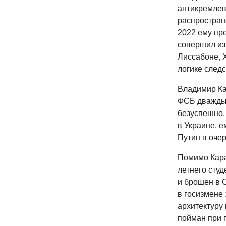
антикремлев
распростран
2022 ему пр
совершил из
Лиссабоне, 
логике следс
Владимир Ка
ФСБ дважды п
безуспешно. 
в Украине, е
Путин в очер
Помимо Кара
летнего сту
и брошен в 
в госизмене 
архитектуру 
пойман при 