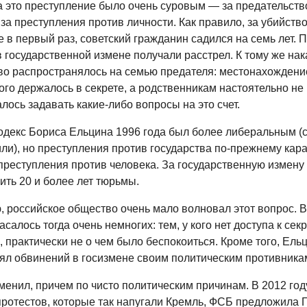
а это преступление было очень суровым — за предательств
за преступления против личности. Как правило, за убийство
 в первый раз, советский гражданин садился на семь лет.
 государственной измене получали расстрел. К тому же нак
во распространялось на семью предателя: местонахождени
ого держалось в секрете, а родственникам настоятельно не
ось задавать какие-либо вопросы на это счет.
одекс Бориса Ельцина 1996 года был более либеральным (
или), но преступления против государства по-прежнему кар
преступления против человека. За государственную измену
ить 20 и более лет тюрьмы.
, российское общество очень мало волновал этот вопрос. В
касалось тогда очень немногих: тем, у кого нет доступа к сек
практически не о чем было беспокоиться. Кроме того, Ельц
ял обвинений в госизмене своим политическим противника
менил, причем по чисто политическим причинам. В 2012 год
протестов, которые так напугали Кремль, ФСБ предложила 