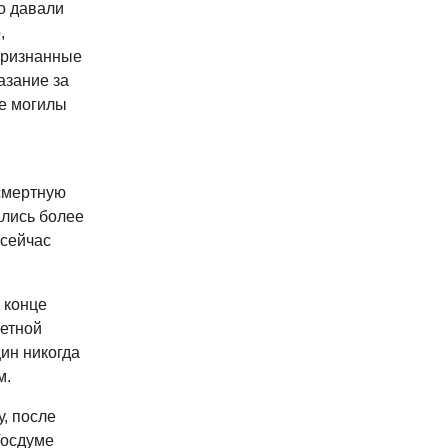
о давали
,
 Признанные
азание за
е могилы
смертную
ались более
 сейчас
 конце
ретной
ин никогда
м.
у, после
Госдуме