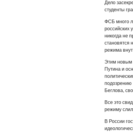
Дело засекре
студенты гр
ФСБ много л
российских у
никогда не п
становятся 
режима внут
Этим новым 
Путина и ос
политически
подозрению 
Беглова, сво
Все это свид
режиму слил
В России го
идеологичес