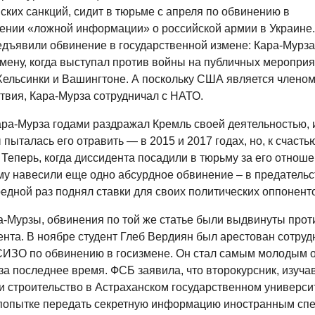
ских санкций, сидит в тюрьме с апреля по обвинению в
ении «ложной информации» о российской армии в Украине.
едъявили обвинение в государственной измене: Кара-Мурза
мену, когда выступал против войны на публичных мероприя
Хельсинки и Вашингтоне. А поскольку США является членом
твия, Кара-Мурза сотрудничал с НАТО.
ра-Мурза годами раздражал Кремль cвоей деятельностью, и
ыталась его отравить — в 2015 и 2017 годах, но, к счастью
Теперь, когда диссидента посадили в тюрьму за его отноше
му навесили еще одно абсурдное обвинение – в предательс
едной раз поднял ставки для своих политических оппонент
-Мурзы, обвинения по той же статье были выдвинуты проти
дента. В ноябре студент Глеб Вердиян был арестован сотру
СИЗО по обвинению в госизмене. Он стал самым молодым
за последнее время. ФСБ заявила, что второкурсник, изуч
и строительство в Астраханском государственном универси
попытке передать секретную информацию иностранным сп