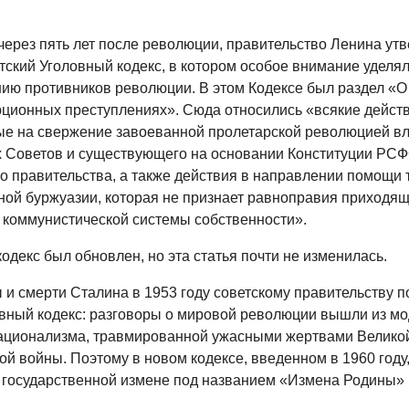
 через пять лет после революции, правительство Ленина ут
тский Уголовный кодекс, в котором особое внимание уделял
ию противников революции. В этом Кодексе был раздел «О
ционных преступлениях». Сюда относились «всякие действ
е на свержение завоеванной пролетарской революцией вл
х Советов и существующего на основании Конституции РС
о правительства, а также действия в направлении помощи 
ой буржуазии, которая не признает равноправия приходящ
 коммунистической системы собственности».
кодекс был обновлен, но эта статья почти не изменилась.
 и смерти Сталина в 1953 году советскому правительству 
вный кодекс: разговоры о мировой революции вышли из мо
ационализма, травмированной ужасными жертвами Велико
ой войны. Поэтому в новом кодексе, введенном в 1960 году
 государственной измене под названием «Измена Родины» (