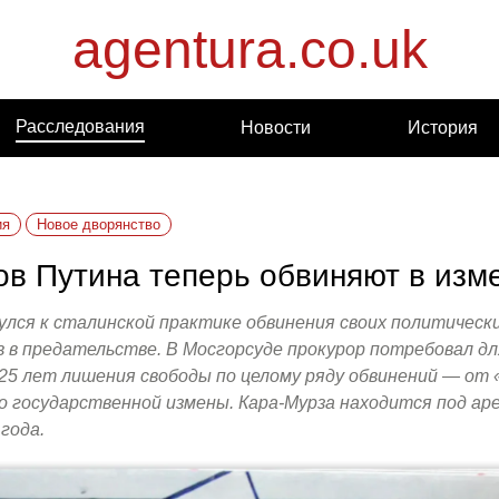
agentura.co.uk
Расследования
Новости
История
ия
Новое дворянство
ов Путина теперь обвиняют в изм
улся к сталинской практике обвинения своих политическ
 в предательстве. В Мосгорсуде прокурор потребовал д
25 лет лишения свободы по целому ряду обвинений — от
о государственной измены. Кара-Мурза находится под ар
года.