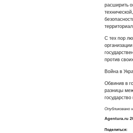
расширить о
технической
безопасности
территориал
С тех пор лю
организации
государстве
против свои
Война в Укр
Обвинив в го
разницы меж
государство 
Опубликовано н
Agentura.ru 2
Поделиться: