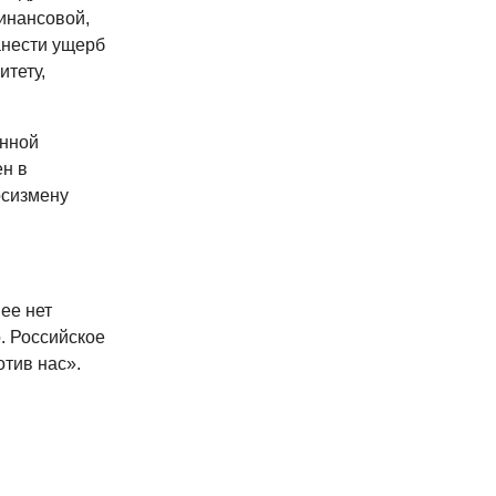
инансовой,
анести ущерб
итету,
анной
н в
осизмену
ее нет
. Российское
отив нас».