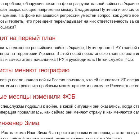
а проблем, обнаружившихся на фоне разрушительной войны на Украине
вает возрастающее напряжение между Владимиром Путиным и его сило
 армией. На фоне начавшихся репрессий уместен вопрос: как долго вое
овы терпеть, что президент перекладывает на них ответственность за с
 ошибки?
ит на первый план
ить положение российских войск в Украине, Путин делает ГРУ главной
нных на территории Украины. В этой новой перестановке главные роли и
вый заместитель начальника ГРУ и руководитель Пятой службы ФСБ.
исты меняют географию
есяца после начала войны Россия признала, что ей не хватает ИТ-специ
ратегия по решению проблемы может принести пользу не России, а ее с
ные месяцы изменили ФСБ
 спецслужбы подошли к войне, в какой ситуации они оказались, когда ста
операция провалилась, как сейчас они меняют страну и как меняются са
инженер Зима
 Ростелекома Иван Зима был просто хорошим инженером, а стал по сути
 российской оккупационной администрации на востоке Украины.