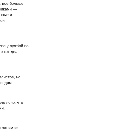
, все больше
виками —
нные и
вои
 спецслужбой по
грают два
алистов, но
оседям.
ло ясно, что
ми.
 одним из