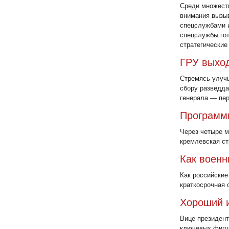
Среди множеств
внимания вызы
cпецслужбами и
спецслужбы гот
стратегические
ГРУ выход
Стремясь улучш
сбору разведда
генерала — пер
Программ
Через четыре м
кремлевская ст
Как воен
Как российские
краткосрочная 
Хороший 
Вице-президент
ключевых фигур