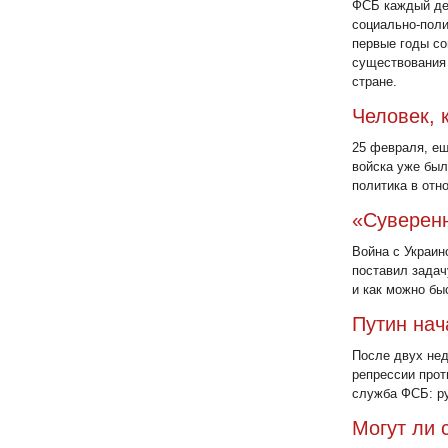
ФСБ каждый ден
социально-поли
первые годы со
существования
стране.
Человек, 
25 февраля, ещ
войска уже был
политика в отн
«Суверенн
Война с Украин
поставил задач
и как можно бы
Путин нач
После двух нед
репрессии прот
служба ФСБ: р
Могут ли 