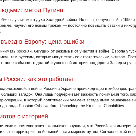
людьми: метод Путина
обмены узниками в духе Холодной войны. Но опыт, полученный в 1990-е 
ремле, научил его новым трюкам — постоянно повышать ставки и никог
.
 въезд в Европу: цена ошибки
инимать россиян, бегущих от режима и от участия в войне, Европа упус
мочь тем русским, которые могут стать ее стратегическим активом. Пос
а также забывает о долгой и успешной истории поддержки Западом русс
 России: как это работает
родолжающейся войны России в Украине происходящее в киберпростран
 больших загадок. Она лишь подчеркивает важность понимания того, ка
ер-операции, в который политический элемент всегда имел решающее зн
доклада Russian Cyberwarfare: Unpacking the Kremlin’s Capabilities.
иотов с историей
етских и постсоветских школьников внушали, что Российская империя и
 свою территорию по большей части мирным путем. Согласно этой верс