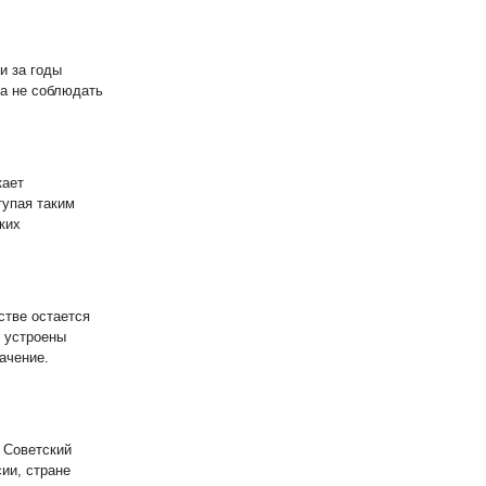
и за годы
да не соблюдать
кает
тупая таким
ких
стве остается
к устроены
ачение.
 Советский
ии, стране