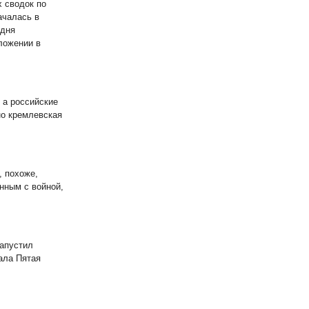
 сводок по
ачалась в
 дня
ложении в
 а российские
но кремлевская
, похоже,
нным с войной,
апустил
ала Пятая