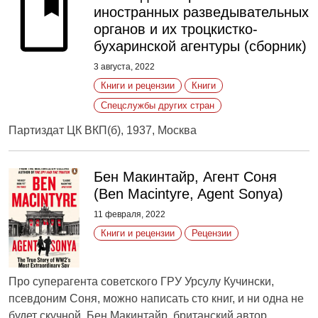
иностранных разведывательных
органов и их троцкистко-
бухаринской агентуры (сборник)
3 августа, 2022
Книги и рецензии
Книги
Спецслужбы других стран
Партиздат ЦК ВКП(б), 1937, Москва
Бен Макинтайр, Агент Соня
(Ben Macintyre, Agent Sonya)
11 февраля, 2022
Книги и рецензии
Рецензии
Про суперагента советского ГРУ Урсулу Кучински,
псевдоним Соня, можно написать сто книг, и ни одна не
будет скучной. Бен Макинтайр, британский автор