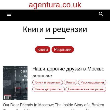
agentura.co.uk
Перейти
к
search
menu
содержимому
Книги и рецензии
Книги
Рецензии
Наши дорогие друзья в Москве
20 июня, 2025
Книги и рецензии
Книги
Расследования
Новое дворянство
Политическая миграция
Our Dear Friends in Moscow: The Inside Story of a Broken