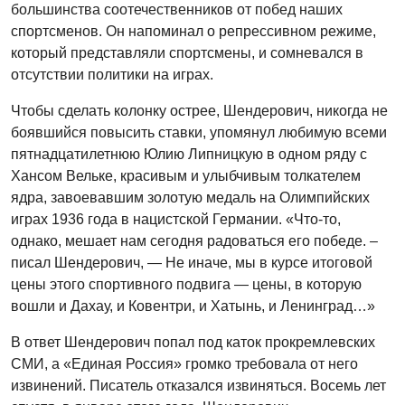
большинства соотечественников от побед наших
спортсменов. Он напоминал о репрессивном режиме,
который представляли спортсмены, и сомневался в
отсутствии политики на играх.
Чтобы сделать колонку острее, Шендерович, никогда не
боявшийся повысить ставки, упомянул любимую всеми
пятнадцатилетнюю Юлию Липницкую в одном ряду с
Хансом Вельке, красивым и улыбчивым толкателем
ядра, завоевавшим золотую медаль на Олимпийских
играх 1936 года в нацистской Германии. «Что-то,
однако, мешает нам сегодня радоваться его победе. –
писал Шендерович, — Не иначе, мы в курсе итоговой
цены этого спортивного подвига — цены, в которую
вошли и Дахау, и Ковентри, и Хатынь, и Ленинград…»
В ответ Шендерович попал под каток прокремлевских
СМИ, а «Единая Россия» громко требовала от него
извинений. Писатель отказался извиняться. Восемь лет