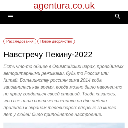
agentura.co.uk
Перейти
к
search
menu
содержимому
Расследования
Новое дворянство
Навстречу Пекину-2022
Есть что-то общее в Олимпийских играх, проводимых
авторитарными режимами, будь то Россия или
Китай. Большинству россиян зима 2014 года
запомнилась как время, когда можно было наконец-то
по праву гордиться своей страной. Тогда казалось,
что все наши соотечественники на две недели
прилипли к экранам телевизоров: впервые за много
лет у людей было приподнятое настроение.