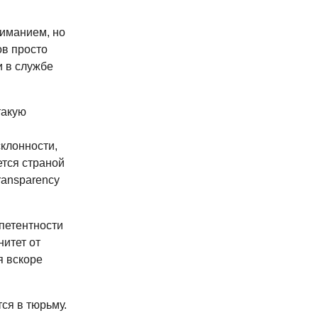
ниманием, но
ов просто
и в службе
такую
клонности,
тся страной
ransparency
петентности
итет от
я вскоре
ся в тюрьму.