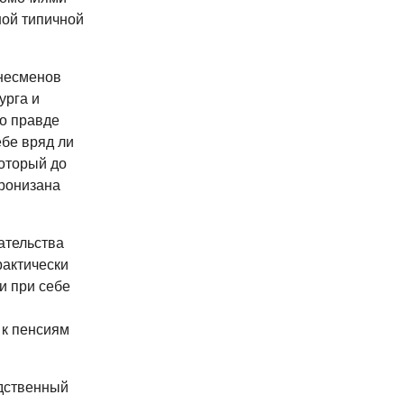
ной типичной
знесменов
урга и
по правде
ебе вряд ли
который до
пронизана
ательства
рактически
и при себе
 к пенсиям
едственный