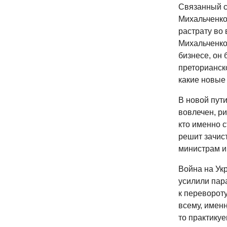
Связанный с
Михальченко,
растрату во
Михальченко
бизнесе, он
преторианско
какие новые 
В новой пути
вовлечен, ри
кто именно 
решит зачист
министрам и
Война на Ук
усилили пар
к перевороту
всему, имен
то практику