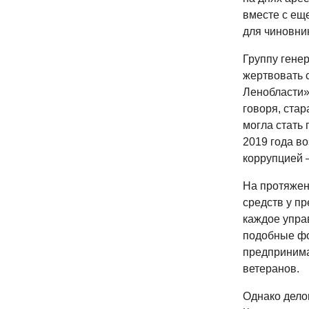
вместе с ещ
для чиновни
Группу гене
жертвовать 
Ленобласти»
говоря, стар
могла стать 
2019 года во
коррупцией 
На протяжен
средств у п
каждое управ
подобные фо
предпринима
ветеранов.
Однако дело