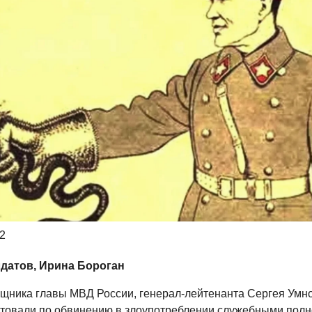
2
датов, Ирина Бороган
щника главы МВД России, генерал-лейтенанта Сергея Умно
стовали по обвинению в злоупотреблении служебными пол