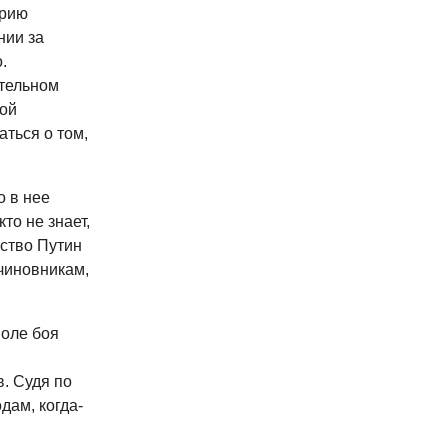
трию
нии за
.
ительном
ой
ться о том,
о в нее
то не знает,
мство Путин
 чиновникам,
поле боя
. Судя по
дам, когда-