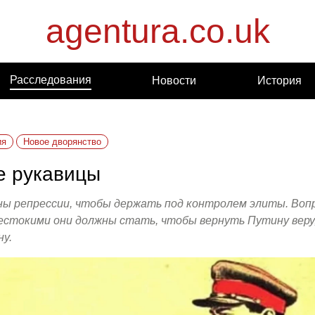
agentura.co.uk
Расследования
Новости
История
ия
Новое дворянство
 рукавицы
ы репрессии, чтобы держать под контролем элиты. Вопр
естокими они должны стать, чтобы вернуть Путину веру,
ну.