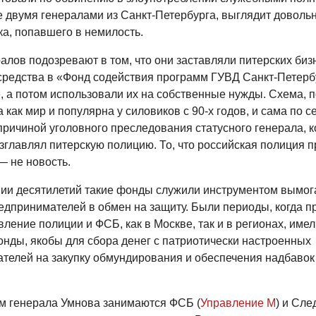
е двумя генералами из Санкт-Петербурга, выглядит доволь
ка, попавшего в немилость.
ралов подозревают в том, что они заставляли питерских би
средства в «Фонд содействия программ ГУВД Санкт-Петерб
, а потом использовали их на собственные нужды. Схема, 
а как мир и популярна у силовиков с 90-х годов, и сама по с
причиной уголовного преследования статусного генерала, 
зглавлял питерскую полицию. То, что российская полиция 
— не новость.
ии десятилетий такие фонды служили инструментом вымог
редпринимателей в обмен на защиту. Были периоды, когда п
ление полиции и ФСБ, как в Москве, так и в регионах, имел
нды, якобы для сбора денег с патриотически настроенных
телей на закупку обмундирования и обеспечения надбавок
м генерала Умнова занимаются ФСБ (
Управление М
) и Сл