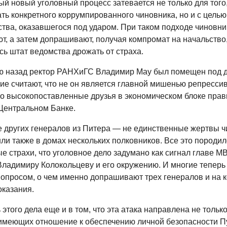
й новый уголовный процесс затевается не только для того
ть конкретного коррумпированного чиновника, но и с целью
ства, оказавшегося под ударом. При таком подходе чиновни
т, а затем допрашивают, получая компромат на начальство
сь штат ведомства дрожать от страха.
ю назад ректор РАНХиГС Владимир Мау был помещен под
гие считают, что не он является главной мишенью репресси
го высокопоставленные друзья в экономическом блоке прав
 Центральном Банке.
е других генералов из Питера — не единственные жертвы ч
ли также в домах нескольких полковников. Все это породил
 страхи, что уголовное дело задумано как сигнал главе М
Владимиру Колокольцеву и его окружению. И многие теперь 
вопросом, о чем именно допрашивают трех генералов и на к
оказания.
этого дела еще и в том, что эта атака направлена не тольк
 имеющих отношение к обеспечению личной безопасности П