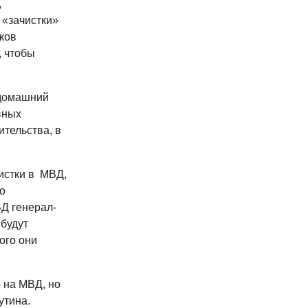
,
 «зачистки»
ков
, чтобы
 домашний
вных
ительства, в
истки в МВД,
о
ВД генерал-
будут
ого они
о на МВД, но
утина.