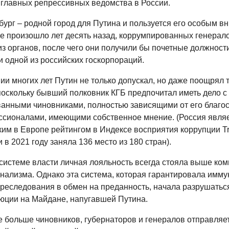
а главных репрессивных ведомства в России.
бург – родной город для Путина и пользуется его особым в
ое произошло лет десять назад, коррумпированных генерал
з органов, после чего они получили бы почетные должност
и одной из российских госкорпораций.
ии многих лет Путин не только допускал, но даже поощрял 
поскольку бывший полковник КГБ предпочитал иметь дело с
анными чиновниками, полностью зависящими от его благос
ссионалами, имеющими собственное мнение. (Россия являе
ким в Европе рейтингом в Индексе восприятия коррупции T
 и в 2021 году заняла 136 место из 180 стран).
 системе власти личная лояльность всегда стояла выше ком
нализма. Однако эта система, которая гарантировала иммун
преследования в обмен на преданность, начала разрушатьс
юции на Майдане, напугавшей Путина.
е больше чиновников, губернаторов и генералов отправляет