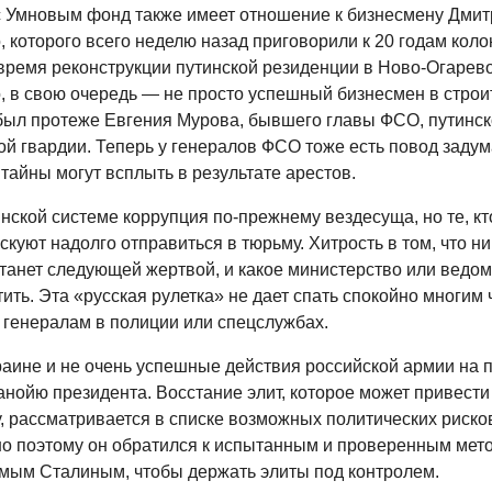
 Умновым фонд также имеет отношение к бизнесмену Дми
 которого всего неделю назад приговорили к 20 годам коло
 время реконструкции путинской резиденции в Ново-Огарево
, в свою очередь — не просто успешный бизнесмен в стро
 был протеже Евгения Мурова, бывшего главы ФСО, путинск
й гвардии. Теперь у генералов ФСО тоже есть повод задума
тайны могут всплыть в результате арестов.
нской системе коррупция по-прежнему вездесуща, но те, кт
скуют надолго отправиться в тюрьму. Хитрость в том, что ник
станет следующей жертвой, и какое министерство или ведо
ить. Эта «русская рулетка» не дает спать спокойно многим
 генералам в полиции или спецслужбах.
раине и не очень успешные действия российской армии на 
анойю президента. Восстание элит, которое может привести
, рассматривается в списке возможных политических рисков
но поэтому он обратился к испытанным и проверенным мето
емым Сталиным, чтобы держать элиты под контролем.