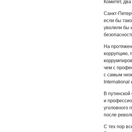
Комитет, дв
Санкт-Петер
если бы так
уволили бы и
безопасност
На протяжен
коррупцию, 
коррумпиров
чем с профе
с самым низ
International
В путинской
и профессио
уголовного 
после револ
С тех пор вс