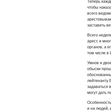
Теперь кажды
чтобы наказа
всего ведом
арестовываю
заставить ве
Всего недел
арест, и мно
органов, а е
том числе в
Умнов и дво
обыски прош
обоснованные
лейтенанту 
задаваться 
могут дать п
Особенность 
и на людей,