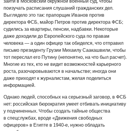
зайти в Московский окружной военный суд, чтобы
поизучать расписания слушаний гражданских дел.
Выглядело это так: прапорщик Иванов против
директора ФСБ, майор Петров против директора ФСБ;
судились за квартиры, пенсии, надбавки. Некоторые
даже доходили до Европейского суда по правам
человека — а один офицер так обиделся, что отправил
письмо президенту Грузии Михаилу Саакашвили, чтобы
тот переслал его Путину (непонятно, на что был расчет).
Многие из тех, кто не видит возможностей карьерного
роста, разочаровываются в начальстве; иногда они
даже приходят к журналистам, желая поделиться
информацией.
Однако людей, способных на серьезный заговор, в ФСБ
нет: российская бюрократия умеет отбивать инициативу
у подчиненных. Чтобы создать тайные общества
в спецслужбах, вроде «Движения свободных
офицеров» в Египте в 1940-е, нужно обладать