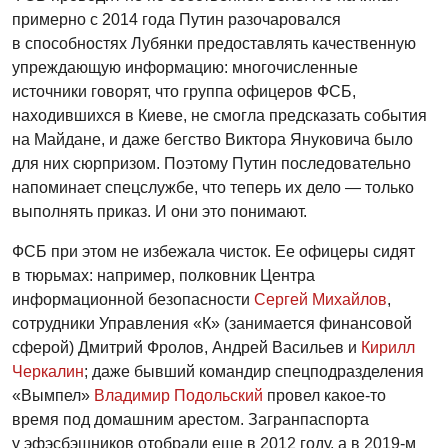
примерно с 2014 года Путин разочаровался
в способностях Лубянки предоставлять качественную
упреждающую информацию: многочисленные
источники говорят, что группа офицеров ФСБ,
находившихся в Киеве, не смогла предсказать события
на Майдане, и даже бегство Виктора Януковича было
для них сюрпризом. Поэтому Путин последовательно
напоминает спецслужбе, что теперь их дело — только
выполнять приказ. И они это понимают.
ФСБ при этом не избежала чисток. Ее офицеры сидят
в тюрьмах: например, полковник Центра
информационной безопасности
Сергей Михайлов
,
сотрудники Управления «К» (занимается финансовой
сферой) Дмитрий Фролов, Андрей Васильев и
Кирилл
Черкалин
; даже бывший командир спецподразделения
«Вымпел»
Владимир Подольский
провел какое-то
время под домашним арестом. Загранпаспорта
у эфэсбэшников отобрали еще в 2012 году, а в 2019-м