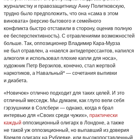
журналистку и правозащитницу Анну Политковскую,
трудно было предположить, что она «сама в этом
виновата» (версию бытового и семейного
конфликта быстро отставили в сторону, оценив полную
ее бесперспективность). С отравлениями возможностей
больше. Так, оппозиционер Владимир Кара-Мурза
не был отравлен, а «наелся антидепрессантов, напился
алкоголя и использовал плохие капли для носа»,
художник Петр Верзилов, конечно, стал жертвой
наркотиков, а Навальный* — сочетания выпивки
и диабета.
«Новичок» отлично подходит для таких целей. И это
отличный месседж. Мы думаем, как глупо вели себя
гэрэушники в Солсбери — однако, когда я брал
интервью для «Своих среди чужих»,
практически
каждый
оппозиционный олигарх в Лондоне, а также
не такой уж оппозиционный, но выпавший из доверия
Кремля олигарх на Рублевке, или высокопоставленный