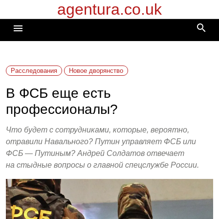
agentura.co.uk
Перейти
к
search
menu
содержимому
Расследования
Новое дворянство
В ФСБ еще есть
профессионалы?
Что будет с сотрудниками, которые, вероятно,
отравили Навального? Путин управляет ФСБ или
ФСБ — Путиным? Андрей Солдатов отвечает
на стыдные вопросы о главной спецслужбе России.