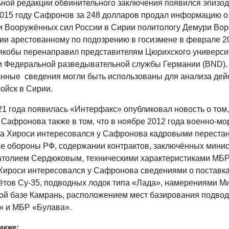
ьной редакции обвинительного заключения появился эпизод
2015 году Сафронов за 248 долларов продал информацию о
и Вооружённых сил России в Сирии политологу Демури Вор
ии арестованному по подозрению в госизмене в феврале 20
 якобы перенаправил представителям Цюрихского универси
 Федеральной разведывательной службы Германии (BND).
нные сведения могли быть использованы для анализа дей
ойск в Сирии.
21 года появилась «Интерфакс» опубликовал новость о том
 Сафронова также в том, что в ноябре 2012 года военно-мо
а Хироси интересовался у Сафронова кадровыми переста
е обороны РФ, содержании контрактов, заключённых мини
толием Сердюковым, техническими характеристиками МБР
 Хироси интересовался у Сафронова сведениями о поставка
ётов Су-35, подводных лодок типа «Лада», намерениями 
ой базе Камрань, расположением мест базирования подво
» и МБР «Булава».
акже: