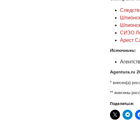
Следств
Шпионск
Шпионск
СИЗО Л
Арест С
Источники:
Агентст
Agentura.ru 2
* внесен(a) ро
** внесены рос
Поделиться: