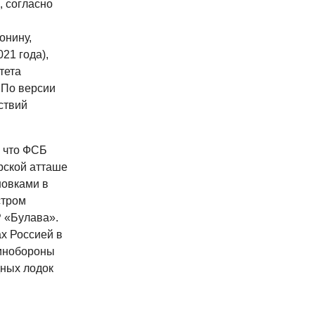
, согласно
онину,
21 года),
тета
 По версии
ствий
, что ФСБ
рской атташе
новками в
стром
 «Булава».
х Россией в
Минобороны
дных лодок