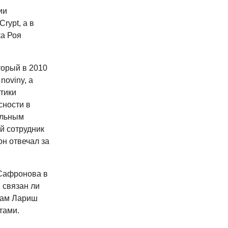
ии
rypt, а в
ка Роя
торый в 2010
noviny, а
тики
сности в
ельным
й сотрудник
н отвечал за
 Сафронова в
, связан ли
сам Лариш
тами.