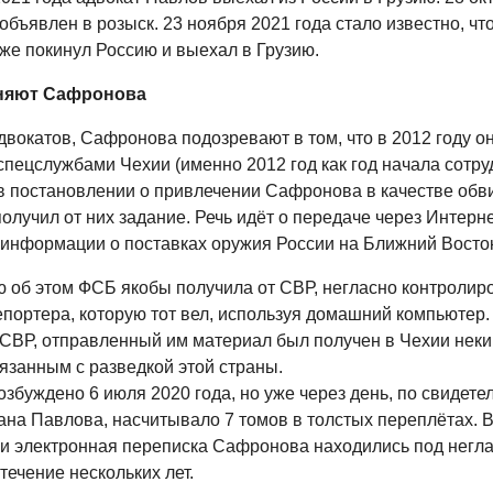
бъявлен в розыск. 23 ноября 2021 года стало известно, чт
же покинул Россию и выехал в Грузию.
няют Сафронова
двокатов, Сафронова подозревают в том, что в 2012 году о
спецслужбами Чехии (именно 2012 год как год начала сотру
в постановлении о привлечении Сафронова в качестве обви
получил от них задание. Речь идёт о передаче через Интерн
 информации о поставках оружия России на Ближний Восто
об этом ФСБ якобы получила от СВР, негласно контроли
епортера, которую тот вел, используя домашний компьютер.
СВР, отправленный им материал был получен в Чехии неки
язанным с разведкой этой страны.
збуждено 6 июля 2020 года, но уже через день, по свидете
ана Павлова, насчитывало 7 томов в толстых переплётах. 
 и электронная переписка Сафронова находились под негл
течение нескольких лет.