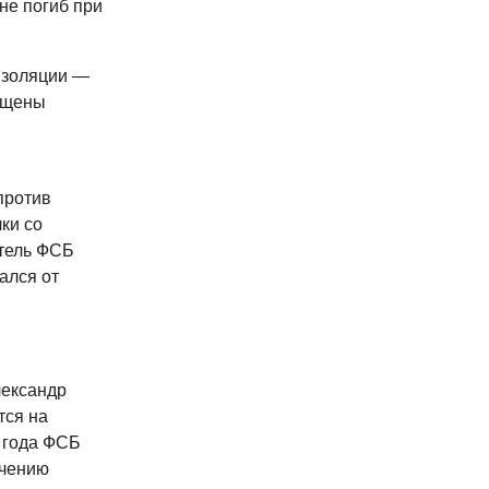
не погиб при
изоляции —
рещены
против
ки со
атель ФСБ
ался от
лександр
тся на
 года ФСБ
учению