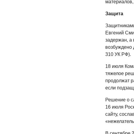
материалов, 
Защита
Защитниками
Евгений Сми
задержан, а
возбуждено 
310 УК РФ).
18 июля Ком
тяжелое реш
продолжат р
если подзащ
Решение о с
16 июля Рос
сайту, сосл
«нежелатель
В сентябре 2