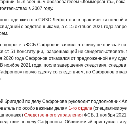
арший, был военным обозревателем «Коммерсанта», пока 
оятельствах в 2007 году.
ов содержится в СИЗО Лефортово в практически полной 
свиданий с родственниками, а с 15 октября 2021 года зап
сем.
е допросе в ФСБ Сафронов заявил, что вину не признаёт и
ся ст. 51 Конституции, разрешающей не свидетельствовать 
ля 2020 года Сафронов отказался от предложенной ему сдел
 В ноябре 2021 года, после завершения следствия, следов
афронову новую сделку со следствием, но Сафронов отказ
.
й бригадой по делу Сафронова руководит подполковник А
ователь по особо важным делам
1-го отдела
(специализируе
 шпионаже)
Следственного управления
ФСБ. 1 ноября 2021
ледствие по делу Сафронова. Обвиняемый приступил к из