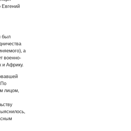
о Евгений
н был
дничества
няемого), а
ет военно-
к и Африку.
ровавшей
 По
м лицом,
льству
Выяснилось,
асным