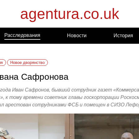
agentura.co.uk
Расследования
Новости
История
ия
Новое дворянство
вана Сафронова
 года Иван Сафронов, бывший сотрудник газет «Коммерс
, к тому времени советник главы госкорпорации Роско
ыл арестован сотрудниками ФСБ и помещен в СИЗО Лефо