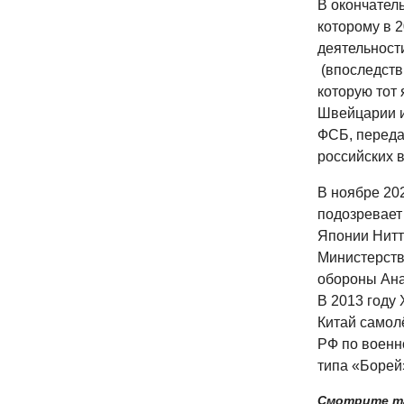
В окончател
которому в 
деятельност
(впоследств
которую тот
Швейцарии и
ФСБ, переда
российских в
В ноябре 20
подозревает
Японии Нитт
Министерств
обороны Ана
В 2013 году
Китай самол
РФ по военн
типа «Борей
Смотрите т