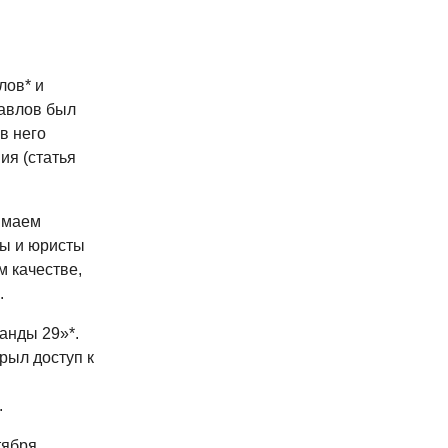
лов* и
Павлов был
в него
ия (статья
имаем
ты и юристы
м качестве,
.
анды 29»*.
рыл доступ к
.
тября