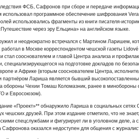
ледствия ФСБ, Сафронов при сборе и передаче информац
м использовал программное обеспечение шифрования VeraC
ролей использовались фрагменты из книги писателя-истори
Путешествие через эру Ельцина» на английском языке.
ужил и неоднократно встречался с Мартином Ларишем, ко
работал в Москве корреспондентом чешской газеты Lidové 
ии стал сооснователем и главой Центра анализа и профилак
и, специализирующегося на подготовке докладов по безопа
вропе и Африке (вторым сооснователем Центра, исполнит
и партнёром Лариша является бывший высокопоставленны
а обороны Чехии Томаш Коломазник, ранее в минобороны о
ТО и Евросоюзом).
дание «Проект»** обнаружило Лариша в социальных сетях
ух чешских друзей. При этом издание отметило, что не знает
скими спецслужбами и фигурирует ли в уголовном деле, а 
а Сафронова оказался недоступен для общения с журналис