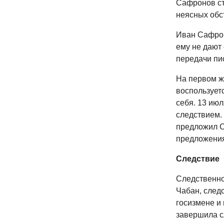
Сафронов ст
неясных обст
Иван Сафрон
ему не дают 
передачи пи
На первом ж
воспользует
себя. 13 ию
следствием.
предложил С
предложения
Следствие
Следственно
Чабан, след
госизмене и
завершила с