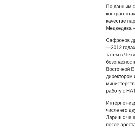
По данным с
контрагента
качестве па
Медведева «
Сафронов др
—2012 годах 
затем в Чех
безопасност
Восточной Е
директором 
министерств
работу с НА
Интернет-из
числе его дв
Лариш с чеш
после арест