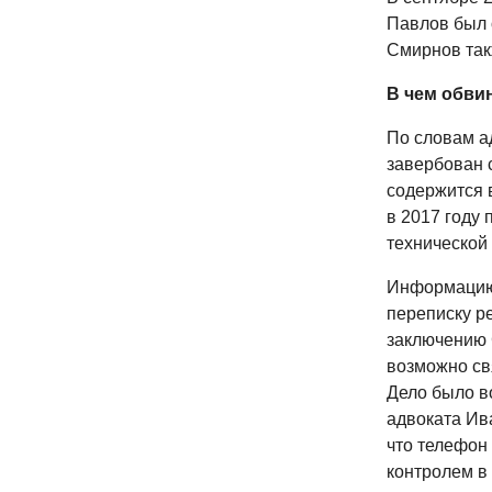
Павлов был о
Смирнов так
В чем обви
По словам а
завербован 
содержится 
в 2017 году 
технической
Информацию 
переписку р
заключению 
возможно св
Дело было во
адвоката Ив
что телефон
контролем в 