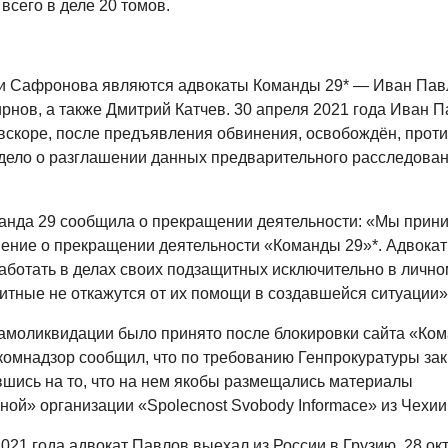
всего в деле 20 томов.
 Сафронова являются адвокаты Команды 29* — Иван Пав
рнов, а также Дмитрий Катчев. 30 апреля 2021 года Иван 
 вскоре, после предъявления обвинения, освобождён, проти
дело о разглашении данных предварительного расследован
анда 29 сообщила о прекращении деятельности: «Мы прин
ение о прекращении деятельности «Команды 29»*. Адвока
аботать в делах своих подзащитных исключительно в лично
итные не откажутся от их помощи в создавшейся ситуации»
амоликвидации было принято после блокировки сайта «Ком
комнадзор сообщил, что по требованию Генпрокуратуры зак
авшись на то, что на нем якобы размещались материалы
ной» организации «Spolecnost Svobody Informace» из Чехии
021 года адвокат Павлов выехал из России в Грузию. 28 ок