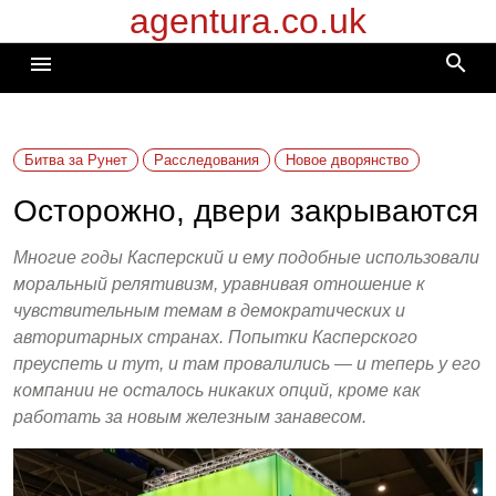
agentura.co.uk
Перейти
к
search
menu
содержимому
Битва за Рунет
Расследования
Новое дворянство
Осторожно, двери закрываются
Многие годы Касперский и ему подобные использовали
моральный релятивизм, уравнивая отношение к
чувствительным темам в демократических и
авторитарных странах. Попытки Касперского
преуспеть и тут, и там провалились — и теперь у его
компании не осталось никаких опций, кроме как
работать за новым железным занавесом.