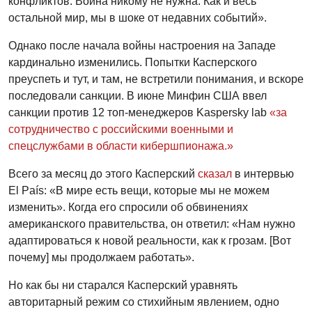
конфликтов. Война никому не нужна. Как и весь
остальной мир, мы в шоке от недавних событий».
Однако после начала войны настроения на Западе
кардинально изменились. Попытки Касперского
преуспеть и тут, и там, не встретили понимания, и вскоре
последовали санкции. В июне Минфин США ввел
санкции против 12 топ-менеджеров Kaspersky lab
«за
сотрудничество с российскими военными и
спецслужбами в области кибершпионажа.»
Всего за месяц до этого Касперский
сказал
в интервью
El País: «В мире есть вещи, которые мы не можем
изменить». Когда его спросили об обвинениях
американского правительства, он ответил: «Нам нужно
адаптироваться к новой реальности, как к грозам. [Вот
почему] мы продолжаем работать».
Но как бы ни старался Касперский уравнять
авторитарный режим cо стихийным явлением, одно