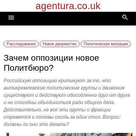
agentura.co.uk
Перейти
к
search
menu
содержимому
Расследования
Новое дворянство
Политическая миграция
Зачем оппозиции новое
Политбюро?
Российскую оппозицию критикуют за то, что
антикремлевские политические группы и движения
существуют и действуют обособленно друг от друга
и не способны объединиться ради общего дела.
Действительно, не все эти группы и фракции
стремятся и готовы сесть за один стол. Вопрос:
должны ли они это делать?