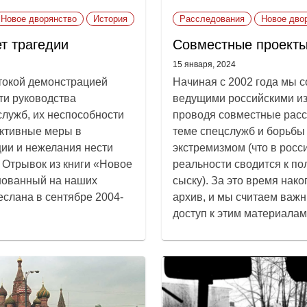
Новое дворянство
История
Расследования
Новое дво
ет трагедии
Совместные проекты 
15 января, 2024
токой демонстрацией
Начиная с 2002 года мы с
ти руководства
ведущими российскими и
служб, их неспособности
проводя совместные рас
ктивные меры в
теме спецслужб и борьбы
ции и нежелания нести
экстремизмом (что в росс
. Отрывок из книги «Новое
реальности сводится к по
нованный на наших
сыску). За это время нак
еслана в сентябре 2004-
архив, и мы считаем важ
доступ к этим материалам