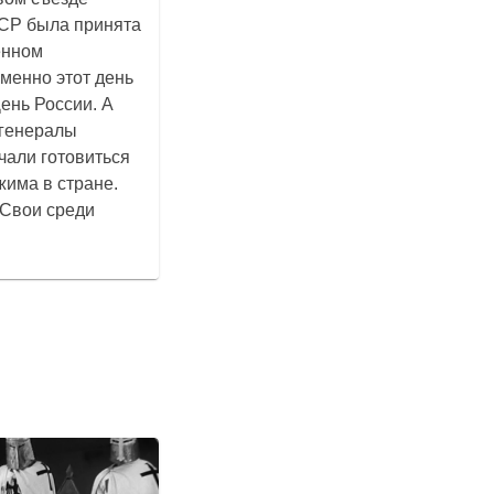
СР была принята
енном
менно этот день
День России. А
 генералы
чали готовиться
жима в стране.
«Свои среди