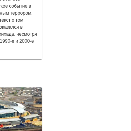
ское событие в
ьным террором.
екст о том,
оказался в
жихада, несмотря
1990-е и 2000-е