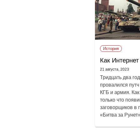
История
Как Интернет
21 августа, 2023
Тридцать два го
провалился путч
КГБ и армия. Ка
только что появ
заговорщиков в п
«Битва за Рунет»