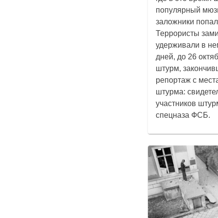
популярный мюзи
заложники попал
Террористы зами
удерживали в не
дней, до 26 октя
штурм, закончив
репортаж с мест
штурма: свидете
участников шту
спецназа ФСБ.