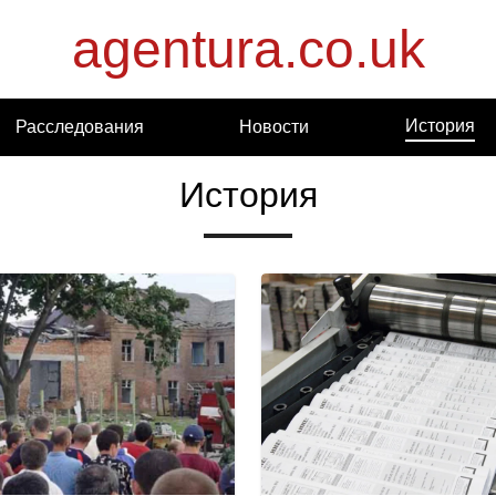
agentura.co.uk
История
Расследования
Новости
История