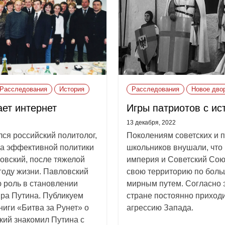
Расследования
История
Расследования
Новое дво
ает интернет
Игры патриотов с ис
13 декабря, 2022
лся российский политолог,
Поколениям советских и п
а эффективной политики
школьников внушали, что
овский, после тяжелой
империя и Советский Со
году жизни. Павловский
свою территорию по боль
 роль в становлении
мирным путем. Согласно 
ра Путина. Публикуем
стране постоянно приходи
ниги «Битва за Рунет» о
агрессию Запада.
кий знакомил Путина с