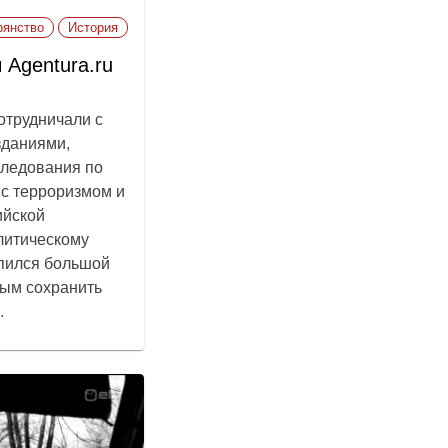
рянство
История
Agentura.ru
отрудничали с
зданиями,
следования по
 с терроризмом и
ийской
литическому
опился большой
ным сохранить
.