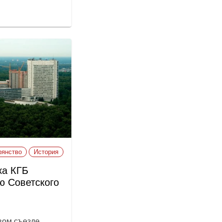
рянство
История
ка КГБ
ю Советского
вом съезде