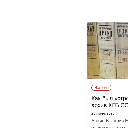
История
Как был устр
архив КГБ С
25 июля, 2023
Архив Василия М
одним из самых 