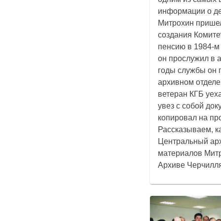
информации о де
Митрохин пришел
создания Комитет
пенсию в 1984-м 
он прослужил в 
годы службы он 
архивном отделе
ветеран КГБ уех
увез с собой док
копировал на пр
Рассказываем, к
Центральный арх
материалов Митр
Архиве Черчилля