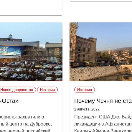
Новое дворянство
История
История
-Оста»
Почему Чечня не ст
2 августа, 2022
рористы захватили в
Президент США Джо Байд
ный центр на Дубровке,
ликвидации в Афганистан
 шел первый российский
Каиды» Аймана Завахири.