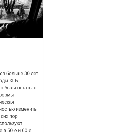
ся больше 30 лет
оды КГБ,
но были остаться
еформы
ческая
ностью изменить
 сих пор
спользуют
 в 50-е и 60-е