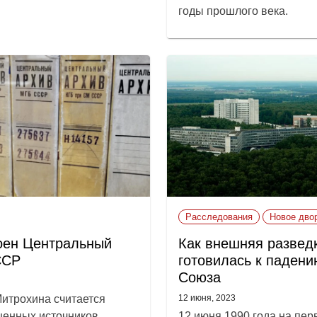
годы прошлого века.
Расследования
Новое дво
оен Центральный
Как внешняя развед
ССР
готовилась к падени
Союза
итрохина считается
12 июня, 2023
ценных источников
12 июня 1990 года на пер