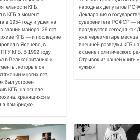
ятельности КГБ.
народных депутатов РСФ
 в КГБ в момент
Декларация о государств
а в 1954 году и ушел на
суверенитете РСФСР — и
в звании майора. 28 лет
празднуется сегодня как 
архиве КГБ — и последние
уже через четыре месяца
провел в Ясеневе, в
внешней разведки КГБ на
 ПГУ КГБ. В 1992 году
к смене политического ре
ал в Великобританию и
Отрывок из нашей книги 
ументы, которые он
чужих».
отяжении многих лет.
ак был устроен
ив КГБ, на основе
охина, хранящихся в
 в Кэмбридже.