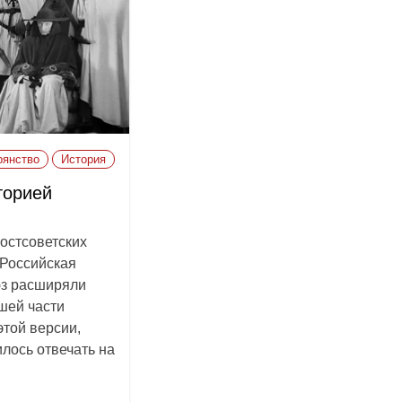
рянство
История
торией
остсоветских
 Российская
юз расширяли
шей части
этой версии,
лось отвечать на