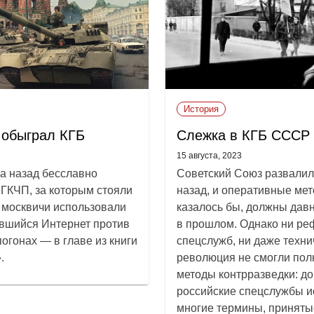
История
 обыграл КГБ
Слежка в КГБ СССР
15 августа, 2023
да назад бесславно
Советский Союз развалил
 ГКЧП, за которым стояли
назад, и оперативные мет
к москвичи использовали
казалось бы, должны дав
ившийся Интернет против
в прошлом. Однако ни р
огонах — в главе из книги
спецслужб, ни даже техни
.
революция не смогли пол
методы контрразведки: до
российские спецслужбы и
многие термины, принятые