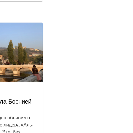
ала Боснией
ен объявил о
е лидера «Аль-
 Это, без