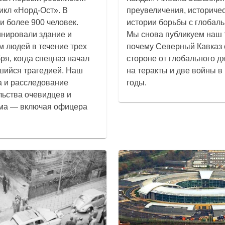
кл «Норд-Ост». В
преувеличения, историче
и более 900 человек.
истории борьбы с глобал
нировали здание и
Мы снова публикуем наш т
м людей в течение трех
почему Северный Кавказ 
бря, когда спецназ начал
стороне от глобального д
шийся трагедией. Наш
на теракты и две войны в 
а и расследование
годы.
льства очевидцев и
рма — включая офицера