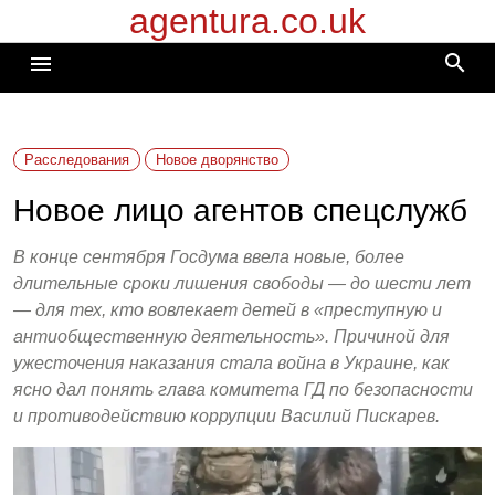
agentura.co.uk
Перейти
к
search
menu
содержимому
Расследования
Новое дворянство
Новое лицо агентов спецслужб
В конце сентября Госдума ввела новые, более
длительные сроки лишения свободы — до шести лет
— для тех, кто вовлекает детей в «преступную и
антиобщественную деятельность». Причиной для
ужесточения наказания стала война в Украине, как
ясно дал понять глава комитета ГД по безопасности
и противодействию коррупции Василий Пискарев.