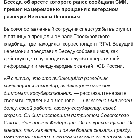
Беседа, об аресте которого ранее сообщали СМИ,
пришел на церемонию прощания с ветераном
разведки Николаем Леоновым.
Высокопоставленный сотрудник спецслужбы выступил
в пятницу в прощальном зале Троекуровского
кладбища, где находился корреспондент RTVI. Ведущий
церемонии представил Беседу собравшимся, как
действующего руководителя службы оперативной
информации и международных связей ФСБ России.
«Я считаю, что это выдающийся разведчик,
выдающийся командир, выдающийся человек,
дипломат, государственник, —
рассказал генерал в
своём выступлении о Леонове.
— Он всегда был верен
долгу, своей работе, своему государству, своей
стране. Он был настоящим патриотом Советского
Союза, Российской Федерации. Он не кривил душой. Он
говорил так, как есть, и он не боялся сказать правду.
Вот этому Николай Сергеевич всегда обучал так или