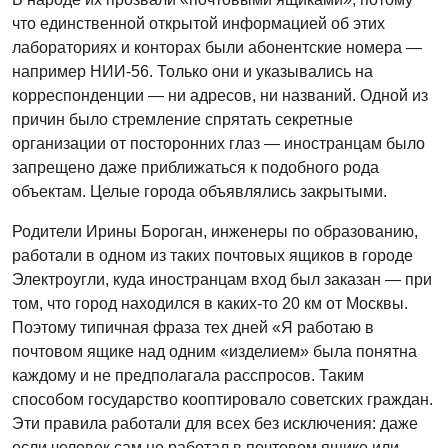
что единственной открытой информацией об этих
лабораториях и конторах были абонентские номера —
например НИИ-56. Только они и указывались на
корреспонденции — ни адресов, ни названий. Одной из
причин было стремление спрятать секретные
организации от посторонних глаз — иностранцам было
запрещено даже приближаться к подобного рода
объектам. Целые города объявлялись закрытыми.
Родители Ирины Бороган, инженеры по образованию,
работали в одном из таких почтовых ящиков в городе
Электроугли, куда иностранцам вход был заказан — при
том, что город находился в каких-то 20 км от Москвы.
Поэтому типичная фраза тех дней «Я работаю в
почтовом ящике над одним «изделием» была понятна
каждому и не предполагала расспросов. Таким
способом государство кооптировало советских граждан.
Эти правила работали для всех без исключения: даже
если человек сам не работал в почтовом ящике или