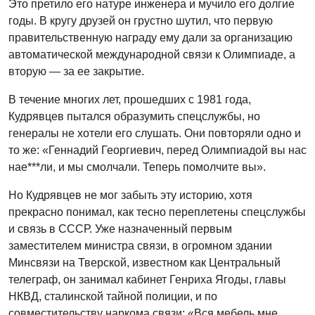
Это претило его натуре инженера и мучило его долгие
годы. В кругу друзей он грустно шутил, что первую
правительственную награду ему дали за организацию
автоматической международной связи к Олимпиаде, а
вторую — за ее закрытие.
В течение многих лет, прошедших с 1981 года,
Кудрявцев пытался образумить спецслужбы, но
генералы не хотели его слушать. Они повторяли одно и
то же: «Геннадий Георгиевич, перед Олимпиадой вы нас
нае***ли, и мы смолчали. Теперь помолчите вы».
Но Кудрявцев не мог забыть эту историю, хотя
прекрасно понимал, как тесно переплетены спецслужбы
и связь в СССР. Уже назначенный первым
заместителем министра связи, в огромном здании
Минсвязи на Тверской, известном как Центральный
телеграф, он занимал кабинет Генриха Ягоды, главы
НКВД, сталинской тайной полиции, и по
совместительству наркома связи: «Вся мебель мне