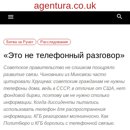
agentura.co.uk
Перейти
к
search
menu
содержимому
Битва за Рунет
Расследования
«Это не телефонный разговор»
Советское правительство не слишком поощряло
развитие связи. Чиновники из Минсвязи часто
цитировали Хрущева: советским гражданам не нужны
телефоны дома, ведь в СССР, в отличие от США, нет
фондовой биржи, поэтому им не нужно столько
информации. Когда диссиденты пытались
использовать телефон для распространения
информации, КГБ реагировал молниеносно. Как
Политбюро и КГБ боролись с телефонной связью.