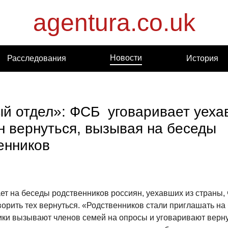
agentura.co.uk
Новости
Расследования
История
й отдел»: ФСБ уговаривает уеха
н вернуться, вызывая на беседы
енников
т на беседы родственников россиян, уехавших из страны, 
ворить тех вернуться. «Родственников стали приглашать на
ки вызывают членов семей на опросы и уговаривают верну