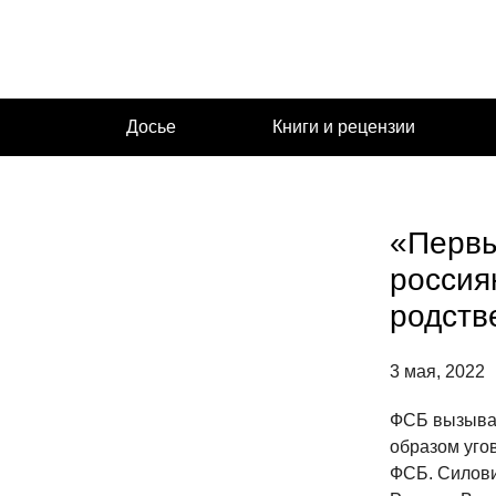
Перейти
к
содержимому
Досье
Книги и рецензии
«Первы
россия
родств
3 мая, 2022
ФСБ вызывае
образом уго
ФСБ. Силови