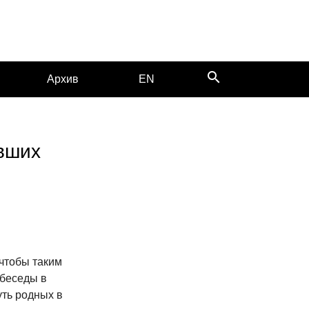
search
Архив
EN
вших
чтобы таким
 беседы в
ть родных в