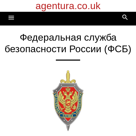
agentura.co.uk
Перейти
к
search
menu
содержимому
Федеральная служба
безопасности России (ФСБ)