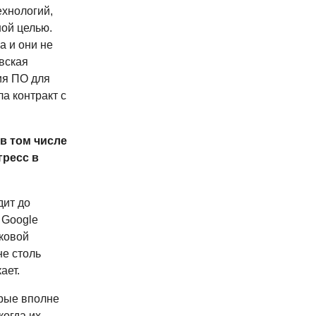
ехнологий,
ой целью.
а и они не
вская
ия ПО для
а контракт с
 в том числе
гресс в
дит до
 Google
ковой
не столь
ает.
орые вполне
когда их