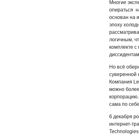
Многие эксп
опираться н
основан на 
эпоху холод
рассматрива
логичным, чт
комплекте с
диссидентам
Но всё оберн
суверенной 
Компания Le
можно более
корпорацию.
сама по себ
6 декабря р
интернет-тра
Technologie