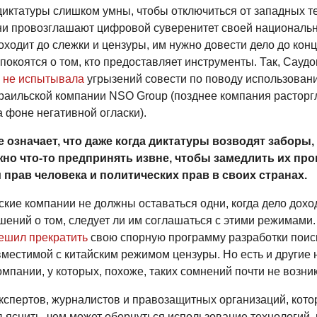
диктатуры слишком умны, чтобы отключиться от западных т
ни провозглашают цифровой суверенитет своей национальн
оходит до слежки и цензуры, им нужно довести дело до конц
окоятся о том, кто предоставляет инструменты. Так, Саудо
о
не испытывала
угрызений совести по поводу использован
зраильской компании NSO Group (позднее компания расторгл
 фоне негативной огласки).
е означает, что даже когда диктатуры возводят заборы,
но что-то предпринять извне, чтобы замедлить их про
прав человека и политических прав в своих странах.
кие компании не должны оставаться одни, когда дело дохо
шений о том, следует ли им соглашаться с этими режимами.
ешил прекратить
свою спорную программу разработки поис
местимой с китайским режимом цензуры. Но есть и другие 
мпании, у которых, похоже, таких сомнений почти не возник
экспертов, журналистов и правозащитных организаций, кот
яснить, чем может обернуться использование технологий, 