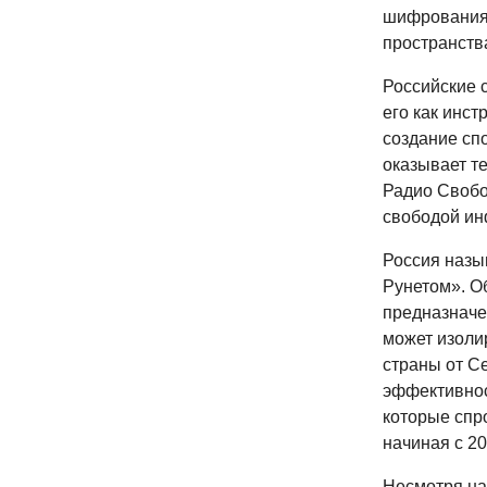
шифрования,
пространства
Российские 
его как инс
создание сп
оказывает т
Радио Свобо
свободой ин
Россия назы
Рунетом». О
предназначе
может изоли
страны от С
эффективнос
которые спро
начиная с 20
Несмотря на