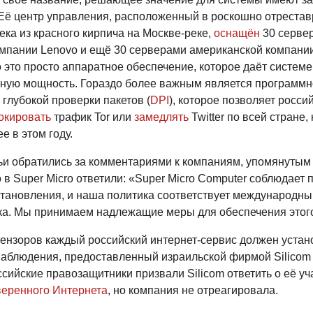
 Её центр управления, расположенный в роскошно отреста
ека из красного кирпича на Москве-реке,
оснащён
30 серве
омпании Lenovo и ещё 30 серверами американской компании
 это просто аппаратное обеспечение, которое даёт системе
ную мощность. Гораздо более важным является программн
глубокой проверки пакетов (
DPI
), которое позволяет росси
окировать
трафик Tor или
замедлять
Twitter по всей стране, 
е в этом году.
ьи обратились за комментариями к компаниям, упомянутым
 в Super Micro ответили: «Super Micro Computer соблюдает
становления, и наша политика соответствует международн
ка. Мы принимаем надлежащие меры для обеспечения этог
цензоров каждый российский интернет-сервис должен устан
наблюдения, предоставленный израильской фирмой Silicom 
сийские правозащитники призвали Silicom ответить о её уч
веренного Интернета
, но компания не отреагировала.