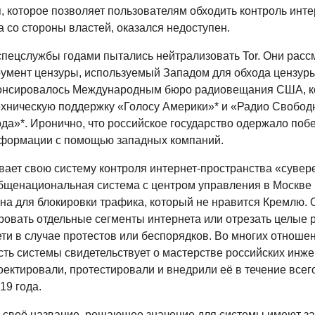
 которое позволяет пользователям обходить контроль инте
 со стороны властей, оказался недоступен.
спецслужбы годами пытались нейтрализовать Tor. Они рас
трумент цензуры, используемый Западом для обхода цензуры
онсировалось Международным бюро радиовещания США, к
ехническую поддержку «Голосу Америки»* и «Радио Свободн
да»*. Иронично, что российское государство одержало поб
формации с помощью западных компаний.
вает свою систему контроля интернет-пространства «суве
бщенациональная система с центром управления в Москве
на для блокировки трафика, который не нравится Кремлю. 
ровать отдельные сегменты интернета или отрезать целые 
ети в случае протестов или беспорядков. Во многих отноше
ть системы свидетельствует о мастерстве российских инже
ектировали, протестировали и внедрили её в течение всего
19 года.
 своё название, решающее значение для системы имеют з