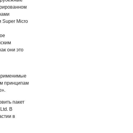
врированном
рами
 Super Micro
ое
йским
как они это
 применимые
ым принципам
о».
овить пакет
Ltd. В
астии в