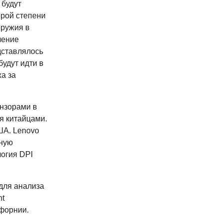
 будут
орой степени
оружия в
ление
дставлялось
удут идти в
а за
ензорами в
я китайцами.
ША. Lenovo
ьную
логия DPI
для анализа
ht
форнии.