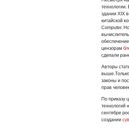
технологии.
здании XIX в
китайской к
Computer. Но
вычислитель
обеспечение 
цензорам
бл
сделали ране
Авторы стат
выше.Только
законы и по
прав челове
По приказу 
технологий 
сентябре рос
создании
су