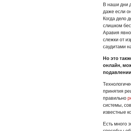
В наши дни 
даже если о
Когда дело д
слишком бесп
Аравия явн
слежки от и
саудитами на
Но это такж
онлайн, мож
подавлении 
Технологичес
принятия ре
правильно
р
системы, сов
известные ко
Есть много 
способны объ