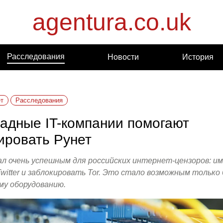
agentura.co.uk
Расследования
Новости
История
т
Расследования
падные IT-компании помогают
ировать Рунет
ал очень успешным для российских интернет-цензоров: им
witter и заблокировать Tor. Это стало возможным только
у оборудованию.