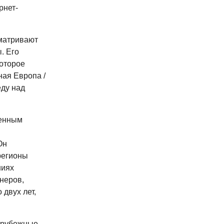
рнет-
сматривают
. Его
оторое
ая Европа /
еду над
ренным
Он
регионы
ниях
неров,
 двух лет,
арубежные