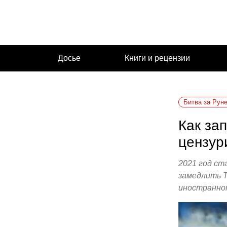
Перейти
к
содержимому
Досье
Книги и рецензии
Битва за Руне
Как за
цензур
2021 год ст
замедлить T
иностранном