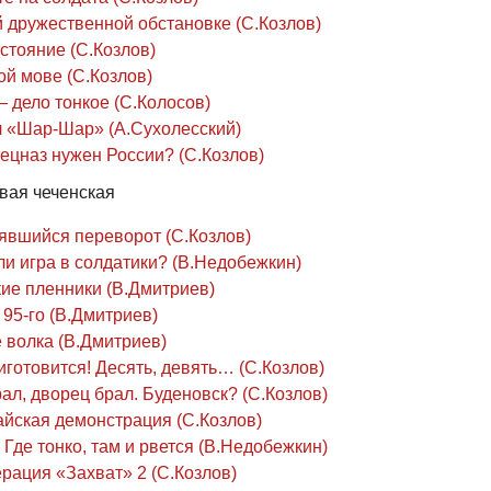
й дружественной обстановке (С.Козлов)
стояние (С.Козлов)
ой мове (С.Козлов)
 дело тонкое (С.Колосов)
 «Шар-Шар» (А.Сухолесский)
ецназ нужен России? (С.Козлов)
вая чеченская
явшийся переворот (С.Козлов)
ли игра в солдатики? (В.Недобежкин)
кие пленники (В.Дмитриев)
95-го (В.Дмитриев)
 волка (В.Дмитриев)
готовится! Десять, девять… (С.Козлов)
ал, дворец брал. Буденовск? (С.Козлов)
йская демонстрация (С.Козлов)
Где тонко, там и рвется (В.Недобежкин)
рация «Захват» 2 (С.Козлов)