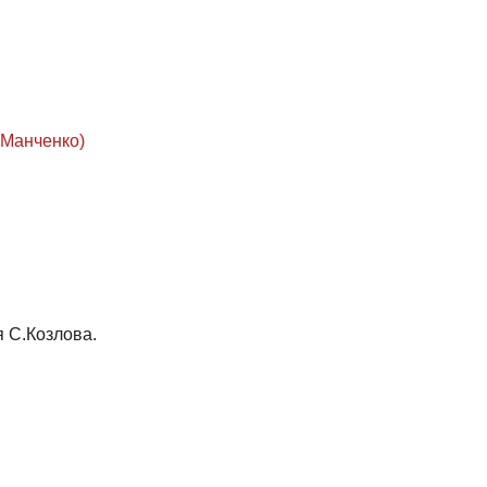
.Манченко)
я С.Козлова.