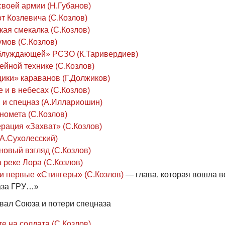
своей армии (Н.Губанов)
т Козлевича (С.Козлов)
кая смекалка (С.Козлов)
умов (С.Козлов)
блуждающей» РСЗО (К.Таривердиев)
ейной технике (С.Козлов)
ики» караванов (Г.Должиков)
 и в небесах (С.Козлов)
 и спецназ (А.Иллариошин)
номета (С.Козлов)
рация «Захват» (С.Козлов)
(А.Сухолесский)
новый взгляд (С.Козлов)
 реке Лора (С.Козлов)
ли первые «Стингеры» (С.Козлов)
— глава, которая вошла в
аза ГРУ…»
звал Союза и потери спецназа
е на солдата (С.Козлов)