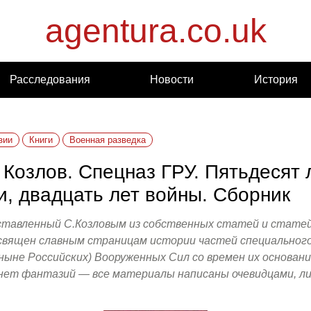
agentura.co.uk
Расследования
Новости
История
зии
Книги
Военная разведка
 Козлов. Спецназ ГРУ. Пятьдесят 
и, двадцать лет войны. Сборник
ставленный С.Козловым из собственных статей и статей
освящен славным страницам истории частей специального
ныне Российских) Вооруженных Сил со времен их основани
 нет фантазий — все материалы написаны очевидцами, ли