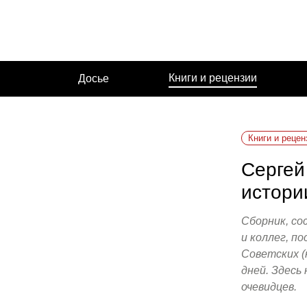
Перейти
к
содержимому
Книги и рецензии
Досье
Книги и рецен
Сергей
истори
Сборник, со
и коллег, п
Советских (
дней. Здесь
очевидцев.