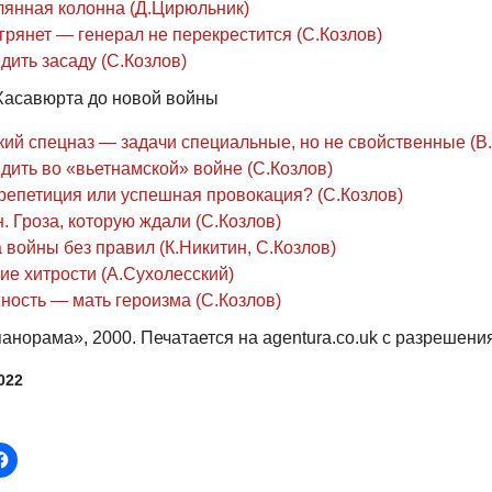
лянная колонна (Д.Цирюльник)
грянет — генерал не перекрестится (С.Козлов)
дить засаду (С.Козлов)
 Хасавюрта до новой войны
кий спецназ — задачи специальные, но не свойственные (В
дить во «вьетнамской» войне (С.Козлов)
репетиция или успешная провокация? (С.Козлов)
. Гроза, которую ждали (С.Козлов)
войны без правил (К.Никитин, С.Козлов)
ие хитрости (А.Сухолесский)
ность — мать героизма (С.Козлов)
анорама», 2000. Печатается на agentura.co.uk с разрешени
022