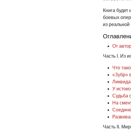
Книга будет
боевых опер
из реальной 
Оглавлен
От автор
Часть I. Из 
Что тако
«Зубр» 
Ликвида
У исток
Судьба 
На смен
Соедине
Развива
Часть II. Ми