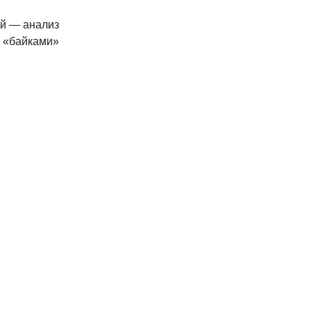
ой — анализ
 «байками»