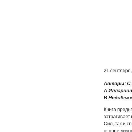
21 сентября,
Авторы: С.К
А.Иллариоши
В.Недобежк
Книга предн
затрагивает
Сил, так и с
основе лично