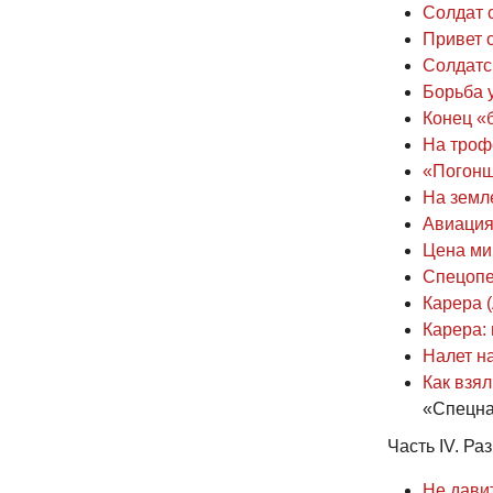
Солдат 
Привет о
Солдатс
Борьба 
Конец «
На троф
«Погонщ
На земле
Авиация
Цена ми
Спецопе
Карера 
Карера: 
Налет на
Как взя
«Спецн
Часть IV. Ра
Не давит