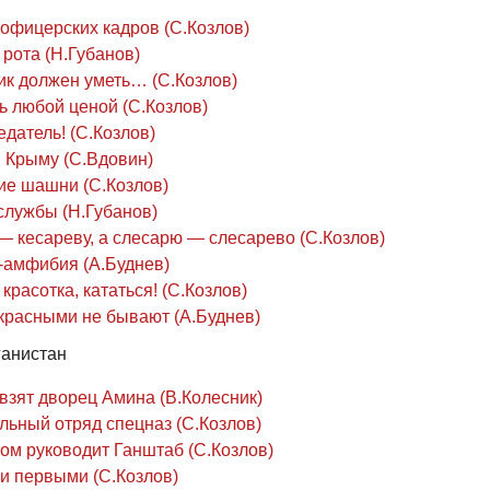
 офицерских кадров (С.Козлов)
рота (Н.Губанов)
ик должен уметь… (С.Козлов)
ь любой ценой (С.Козлов)
едатель! (С.Козлов)
в Крыму (С.Вдовин)
ие шашни (С.Козлов)
службы (Н.Губанов)
— кесареву, а слесарю — слесарево (С.Козлов)
-амфибия (А.Буднев)
красотка, кататься! (С.Козлов)
красными не бывают (А.Буднев)
фганистан
взят дворец Амина (В.Колесник)
льный отряд спецназ (С.Козлов)
ом руководит Ганштаб (С.Козлов)
и первыми (С.Козлов)