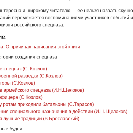
 интересна и широкому читателю — ее нельзя назвать скучн
аций перемежается воспоминаниями участников событий и
жизни российского спецназа.
ие:
а. О причинах написания этой книги
истории создания спецназа
е спецназ (С. Козлов)
военной разведки (С.Козлов)
торы (С.Козлов)
ов армейского спецназа (И.Н.Щелоков)
офицера (С.Козлов)
у ротам приходили батальоны (С.Тарасов)
ния специального назначения в действии (И.Н. Щелоков)
я лучшие традиции (В.Бреславский)
рные будни