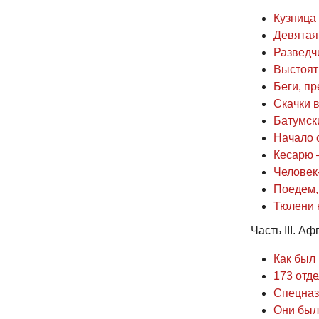
Кузница
Девятая 
Разведч
Выстоят
Беги, пр
Скачки 
Батумск
Начало 
Кесарю 
Человек
Поедем, 
Тюлени 
Часть III. А
Как был 
173 отде
Спецназ
Они был