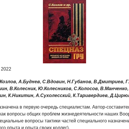
 2022
озлов, А.Буднев, С.Вдовин, Н.Губанов, В.Дмитриев, Г
н, В.Колесник, Ю.Колесников, С.Колосов, В.Манченко,
ин, К.Никитин, А.Сухолесский, К.Таривердиев, Д.Цирю
азначена в первую очередь специалистам. Автор-составите
 как вопросы общих проблем жизнедеятельности наших Во
пециальные вопросы тактики частей специального назначен
го опыта и опыта своих коллег).