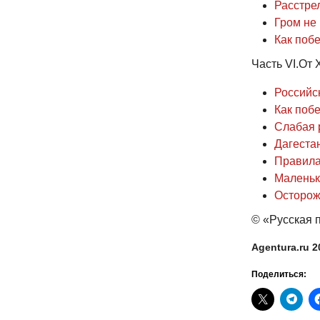
Расстре
Гром не 
Как побе
Часть VI.От
Российс
Как побе
Слабая 
Дагестан
Правила 
Маленьк
Осторож
© «Русская п
Agentura.ru 2
Поделиться: