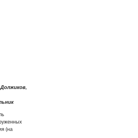
.Должиков,
льник
ль
оруженных
ия (на