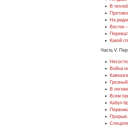
В тепло
Противо
На ридн
Восток —
Перевал
Какой сп
Часть V. Пер
Несосто
Война и
Кавказс
Грозный 
В логове
Всем при
Кабул бр
Первома
Прорыв. 
Спецопе