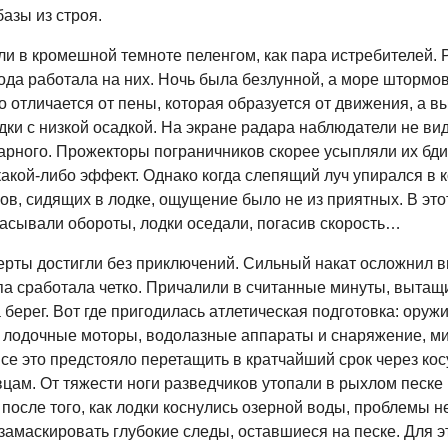
азы из строя.
ли в кромешной темноте пеленгом, как пара истребителей.
года работала на них. Ночь была безлунной, а море штормо
 отличается от пены, которая образуется от движения, а 
ки с низкой осадкой. На экране радара наблюдатели не ви
арного. Прожекторы пограничников скорее усыпляли их бди
акой-либо эффект. Однако когда слепящий луч упирался в к
ов, сидящих в лодке, ощущение было не из приятных. В эт
асывали обороты, лодки оседали, погасив скорость…
ерты достигли без приключений. Сильный накат осложнил в
па сработала четко. Причалили в считанные минуты, вытащ
берег. Вот где пригодилась атлетическая подготовка: оружи
 лодочные моторы, водолазные аппараты и снаряжение, ми
се это предстояло перетащить в кратчайший срок через кос
цам. От тяжести ноги разведчиков утопали в рыхлом песке 
 после того, как лодки коснулись озерной воды, проблемы н
замаскировать глубокие следы, оставшиеся на песке. Для э