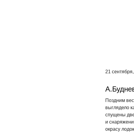
21 сентября,
А.Будне
Поздним вес
выглядело к
спущены две
и снаряжени
окрасу лодок