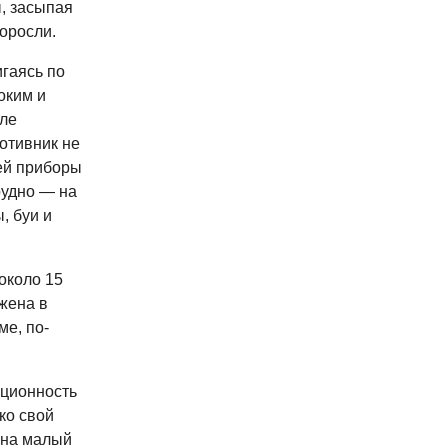
ы, засыпая
оросли.
гаясь по
оким и
але
отивник не
ней приборы
рудно — на
, буи и
около 15
жена в
е, по-
иционность
ко свой
и на малый