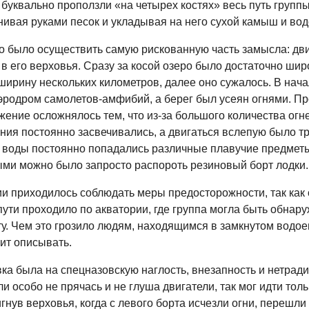
буквально проползли «на четырех костях» весь путь групп
нивая руками песок и укладывая на него сухой камыш и вод
о было осуществить самую рискованную часть замысла: дви
 в его верховья. Сразу за косой озеро было достаточно шир
ширину нескольких километров, далее оно сужалось. В нач
эродром самолетов-амфибий, а берег был усеян огнями. Пр
жение осложнялось тем, что из-за большого количества ог
ния постоянно засвечивались, а двигаться вслепую было т
 воды постоянно попадались различные плавучие предметы
ыми можно было запросто распороть резиновый борт лодки.
и приходилось соблюдать меры предосторожности, так как 
ути проходило по акватории, где группа могла быть обнару
у. Чем это грозило людям, находящимся в замкнутом водоем
ит описывать.
вка была на спецназовскую наглость, внезапность и нетрад
и особо не прячась и не глуша двигатели, так мог идти толь
гнув верховья, когда с левого борта исчезли огни, перешл