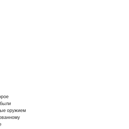
орое
 были
ные оружием
ованному
е