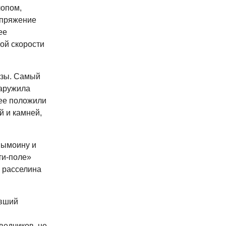
лопом,
апряжение
ее
ой скорости
азы. Самый
наружила
нее положили
 и камней,
вымоину и
ти-поле»
е расселина
авший
ведчиков, не