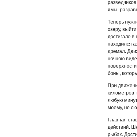
разведчиков 
ямы, разрав
Теперь нужн
озеру, выйти
достигало в 
находился а
дремал. Дви
ночною виде
поверхности
боны, котор
При движени
километров п
любую минут
моему, не сю
Главная ста
действий. Шл
рыбак. Дости