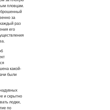
вым пловцам.
ь, брошенный
венно за
 каждый раз
ения его
существления
ва.
об
ект
лся
шена какой-
дачи были
 надувных
ее и скрытно
вать лодки,
тие по