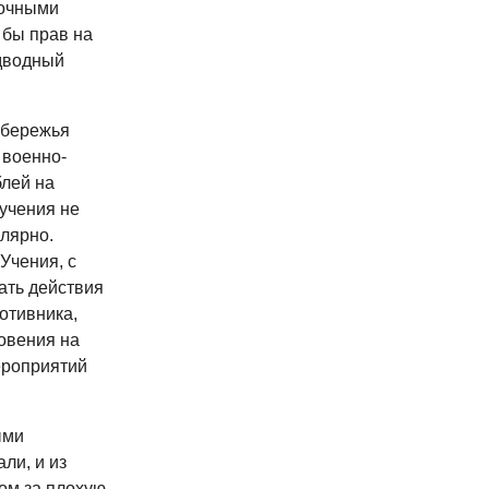
вочными
 бы прав на
дводный
обережья
 военно-
блей на
 учения не
улярно.
Учения, с
ать действия
отивника,
овения на
ероприятий
ыми
ли, и из
ом за плохую