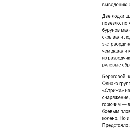
выведению б
Две лодки ш
повезло, по
бурунов мало
скрывали лод
экстраордин
чем давали к
из разведчик
рулевые сбр
Береговой ч
Однако груп
«Стрижи» на 
снаряжение,
горючим — в
боевым плов
колено. Но и
Предстояло 