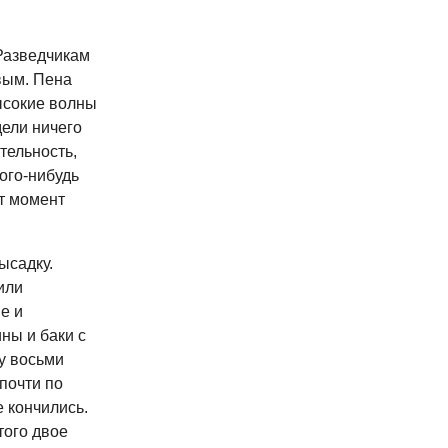
 Разведчикам
вым. Пена
высокие волны
дели ничего
тельность,
ого-нибудь
от момент
ысадку.
или
е и
ны и баки с
у восьми
почти по
е кончились.
того двое