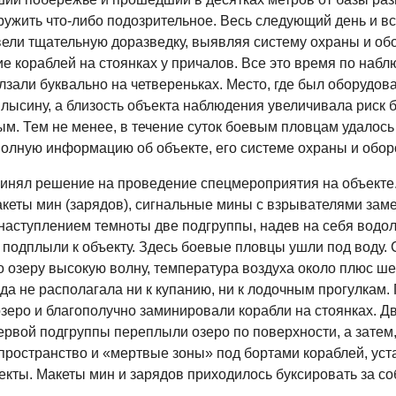
ружить что-либо подозрительное. Весь следующий день и в
вели тщательную доразведку, выявляя систему охраны и об
е кораблей на стоянках у причалов. Все это время по наб
лзали буквально на четвереньках. Место, где был оборудов
 лысину, а близость объекта наблюдения увеличивала риск 
м. Тем не менее, в течение суток боевым пловцам удалось
полную информацию об объекте, его системе охраны и обор
инял решение на проведение спецмероприятия на объекте.
акеты мин (зарядов), сигнальные мины с взрывателями зам
 наступлением темноты две подгруппы, надев на себя водо
 подплыли к объекту. Здесь боевые пловцы ушли под воду.
о озеру высокую волну, температура воздуха около плюс ш
да не располагала ни к купанию, ни к лодочным прогулкам.
зеро и благополучно заминировали корабли на стоянках. Д
ервой подгруппы переплыли озеро по поверхности, а затем
пространство и «мертвые зоны» под бортами кораблей, уст
екты. Макеты мин и зарядов приходилось буксировать за со