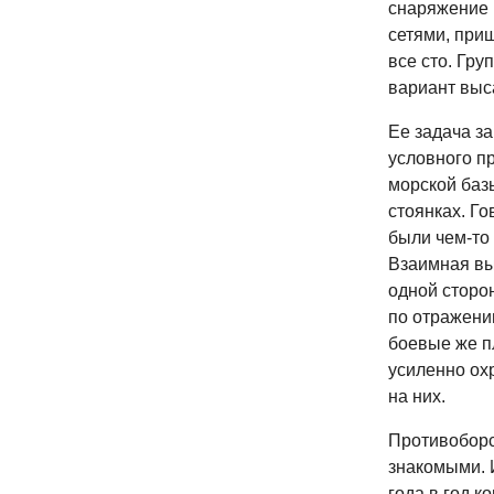
снаряжение 
сетями, при
все сто. Гр
вариант выс
Ее задача з
условного п
морской баз
стоянках. Го
были чем-то 
Взаимная выг
одной сторо
по отражени
боевые же п
усиленно ох
на них.
Противоборс
знакомыми. И
года в год 