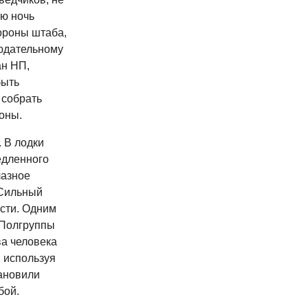
сю ночь
ороны штаба,
людательному
ан НП,
быть
 собрать
оны.
 В лодки
едленного
лазное
 Сильный
ести. Одним
 Полгруппы
ва человека
, используя
ановили
бой.