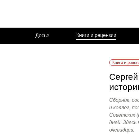
Перейти
к
содержимому
Книги и рецензии
Досье
Книги и рецен
Сергей
истори
Сборник, со
и коллег, п
Советских (
дней. Здесь
очевидцев.