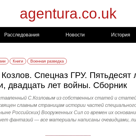
agentura.co.uk
Расследования
Новости
История
зии
Книги
Военная разведка
 Козлов. Спецназ ГРУ. Пятьдесят 
и, двадцать лет войны. Сборник
ставленный С.Козловым из собственных статей и статей
освящен славным страницам истории частей специального
ныне Российских) Вооруженных Сил со времен их основани
 нет фантазий — все материалы написаны очевидцами, ли