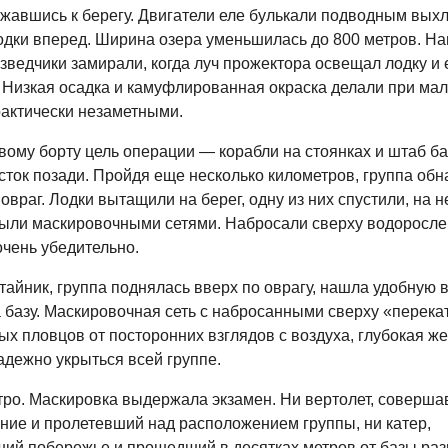
ижавшись к берегу. Двигатели еле булькали подводным вых
одки вперед. Ширина озера уменьшилась до 800 метров. Н
зведчики замирали, когда луч прожектора освещал лодку и 
 Низкая осадка и камуфлированная окраска делали при мал
актически незаметными.
авому борту цель операции — корабли на стоянках и штаб б
сток позади. Пройдя еще несколько километров, группа об
враг. Лодки вытащили на берег, одну из них спустили, на 
рыли маскировочными сетями. Набросали сверху водорослей
очень убедительно.
тайник, группа поднялась вверх по оврагу, нашла удобную 
 базу. Маскировочная сеть с набросанными сверху «перека
х пловцов от посторонних взглядов с воздуха, глубокая ж
адежно укрыться всей группе.
тро. Маскировка выдержала экзамен. Ни вертолет, соверш
ние и пролетевший над расположением группы, ни катер,
ий побережье и прошедший в десятках метров от базы раз