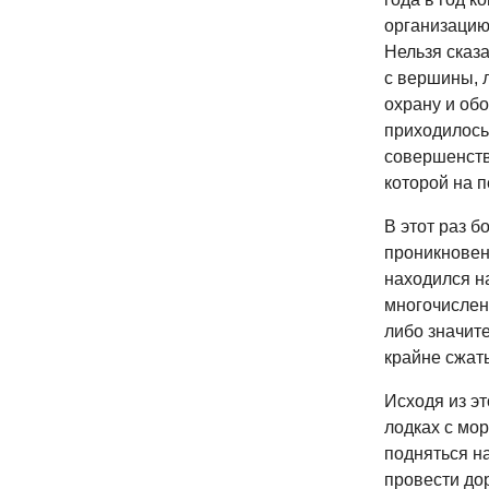
организацию
Нельзя сказа
с вершины, 
охрану и об
приходилось
совершенств
которой на 
В этот раз 
проникновени
находился на
многочислен
либо значит
крайне сжат
Исходя из э
лодках с мор
подняться на
провести до