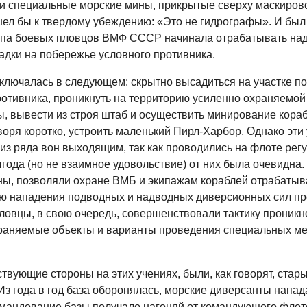
и специальные морские мины, прикрытые сверху маскиро
шел бы к твердому убеждению: «Это не гидрографы». И был
уппа боевых пловцов ВМФ СССР начинала отрабатывать на
адки на побережье условного противника.
аключалась в следующем: скрытно высадиться на участке п
ротивника, проникнуть на территорию усиленно охраняемой
ы, вывести из строя штаб и осуществить минирование кора
воря коротко, устроить маленький Пирл-Харбор, Однако эти
из ряда вон выходящим, так как проводились на флоте рег
ода (но не взаимное удовольствие) от них была очевидна. 
ны, позволяли охране ВМБ и экипажам кораблей отрабатыв
ю нападения подводных и надводных диверсионных сил пр
ловцы, в свою очередь, совершенствовали тактику проникн
раняемые объекты и варианты проведения специальных м
твующие стороны на этих учениях, были, как говорят, стар
з года в год база оборонялась, морские диверсанты напада
командование базы получало нагоняй от командующего флот