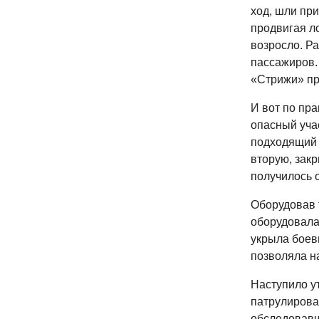
ход, шли пр
продвигая л
возросло. Ра
пассажиров.
«Стрижи» пр
И вот по пр
опасный уча
подходящий о
вторую, зак
получилось 
Оборудовав 
оборудовала
укрыла боевы
позволяла н
Наступило у
патрулирова
обследовавш