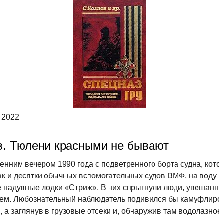
 2022
в. Тюлени красными не бывают
енним вечером 1990 года с подветренного борта судна, кот
ак и десятки обычных вспомогательных судов ВМФ, на воду
 надувные лодки «Стриж». В них спрыгнули люди, увешан
ем. Любознательный наблюдатель подивился бы камуфлир
, а заглянув в грузовые отсеки и, обнаружив там водолазно