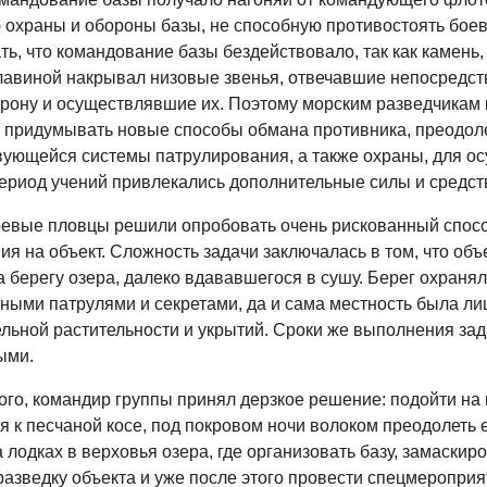
 охраны и обороны базы, не способную противостоять бое
ть, что командование базы бездействовало, так как камен
лавиной накрывал низовые звенья, отвечавшие непосредст
орону и осуществлявшие их. Поэтому морским разведчикам
 придумывать новые способы обмана противника, преодол
ующейся системы патрулирования, а также охраны, для о
период учений привлекались дополнительные силы и средст
боевые пловцы решили опробовать очень рискованный спос
я на объект. Сложность задачи заключалась в том, что объ
 берегу озера, далеко вдававшегося в сушу. Берег охраня
ными патрулями и секретами, да и сама местность была ли
ельной растительности и укрытий. Сроки же выполнения за
ыми.
того, командир группы принял дерзкое решение: подойти на
я к песчаной косе, под покровом ночи волоком преодолеть 
 лодках в верховья озера, где организовать базу, замаскиро
разведку объекта и уже после этого провести спецмероприя