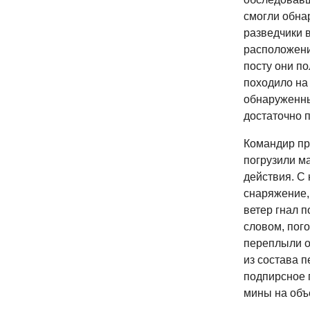
смогли обна
разведчики 
расположени
посту они по
походило на
обнаруженны
достаточно 
Командир пр
погрузили м
действия. С
снаряжение,
ветер гнал п
словом, пого
переплыли о
из состава п
подпирсное 
мины на объ