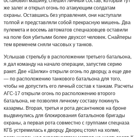
остановил машину, спешил личный состав, который тут
же залег и открыл огонь по атакующим солдатам
охраны. Оставшись без управления, они наступали
толпой и представляли собой прекрасную мишень. Два
пулемета и восемь автоматов спецназовцев оставили
на поле боя убитыми более двухсот человек. Снайперы
тем временем сняли часовых у танков.
Услышав стрельбу в расположении третьего батальона,
я дал команду на начало операции, запустив серию
ракет. Две «Шилки» открыли огонь по дворцу, а еще две
— по расположению танкового батальона для того,
чтобы не допустить его личный состав к танкам. Расчеты
АГС-17 открыли огонь по расположению второго
батальона, не позволяя личному составу покинуть
казармы. Вторая, третья и рота десантников на броне
выдвинулись для блокирования батальонов бригады
охраны, а первая рота совместно с группами спецназа
КГБ устремилась к дворцу. Дворец стоял на холме,