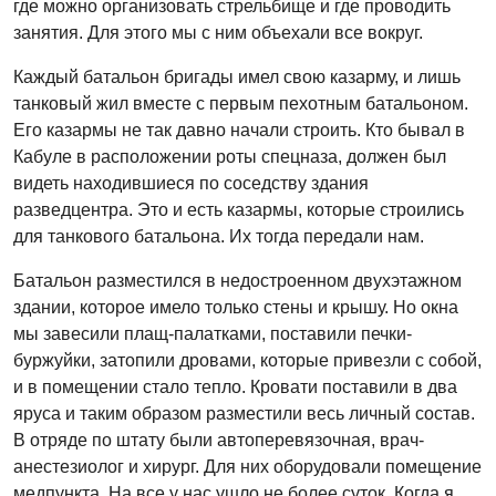
где можно организовать стрельбище и где проводить
занятия. Для этого мы с ним объехали все вокруг.
Каждый батальон бригады имел свою казарму, и лишь
танковый жил вместе с первым пехотным батальоном.
Его казармы не так давно начали строить. Кто бывал в
Кабуле в расположении роты спецназа, должен был
видеть находившиеся по соседству здания
разведцентра. Это и есть казармы, которые строились
для танкового батальона. Их тогда передали нам.
Батальон разместился в недостроенном двухэтажном
здании, которое имело только стены и крышу. Но окна
мы завесили плащ-палатками, поставили печки-
буржуйки, затопили дровами, которые привезли с собой,
и в помещении стало тепло. Кровати поставили в два
яруса и таким образом разместили весь личный состав.
В отряде по штату были автоперевязочная, врач-
анестезиолог и хирург. Для них оборудовали помещение
медпункта. На все у нас ушло не более суток. Когда я