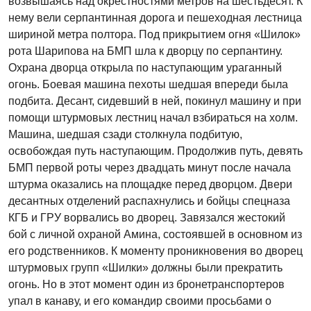
возвышаясь над окрестностями метров на шестьдесят. К
нему вели серпантинная дорога и пешеходная лестница
шириной метра полтора. Под прикрытием огня «Шилок»
рота Шарипова на БМП шла к дворцу по серпантину.
Охрана дворца открыла по наступающим ураганный
огонь. Боевая машина пехоты шедшая впереди была
подбита. Десант, сидевший в ней, покинул машину и при
помощи штурмовых лестниц начал взбираться на холм.
Машина, шедшая сзади столкнула подбитую,
освобождая путь наступающим. Продолжив путь, девять
БМП первой роты через двадцать минут после начала
штурма оказались на площадке перед дворцом. Двери
десантных отделений распахнулись и бойцы спецназа
КГБ и ГРУ ворвались во дворец. Завязался жестокий
бой с личной охраной Амина, состоявшей в основном из
его родственников. К моменту проникновения во дворец
штурмовых групп «Шилки» должны были прекратить
огонь. Но в этот момент один из бронетранспортеров
упал в канаву, и его командир своими просьбами о