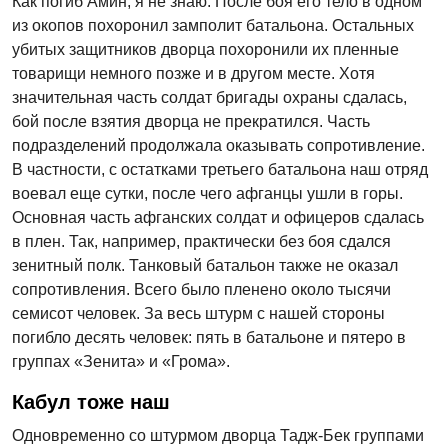
Как погиб Амин, я не знаю. После боя его тело в одном
из окопов похоронил замполит батальона. Остальных
убитых защитников дворца похоронили их пленные
товарищи немного позже и в другом месте. Хотя
значительная часть солдат бригады охраны сдалась,
бой после взятия дворца не прекратился. Часть
подразделений продолжала оказывать сопротивление.
В частности, с остатками третьего батальона наш отряд
воевал еще сутки, после чего афганцы ушли в горы.
Основная часть афганских солдат и офицеров сдалась
в плен. Так, например, практически без боя сдался
зенитный полк. Танковый батальон также не оказал
сопротивления. Всего было пленено около тысячи
семисот человек. За весь штурм с нашей стороны
погибло десять человек: пять в батальоне и пятеро в
группах «Зенита» и «Грома».
Кабул тоже наш
Одновременно со штурмом дворца Тадж-Бек группами