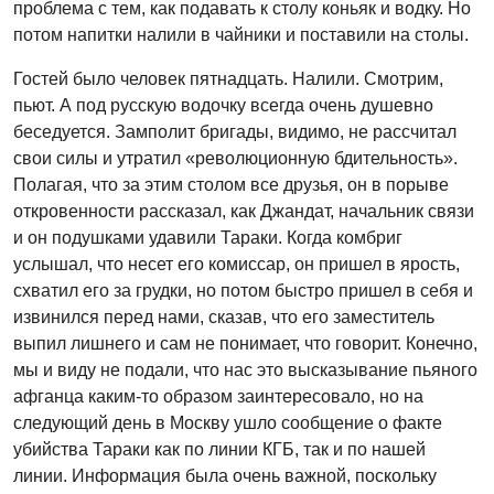
проблема с тем, как подавать к столу коньяк и водку. Но
потом напитки налили в чайники и поставили на столы.
Гостей было человек пятнадцать. Налили. Смотрим,
пьют. А под русскую водочку всегда очень душевно
беседуется. Замполит бригады, видимо, не рассчитал
свои силы и утратил «революционную бдительность».
Полагая, что за этим столом все друзья, он в порыве
откровенности рассказал, как Джандат, начальник связи
и он подушками удавили Тараки. Когда комбриг
услышал, что несет его комиссар, он пришел в ярость,
схватил его за грудки, но потом быстро пришел в себя и
извинился перед нами, сказав, что его заместитель
выпил лишнего и сам не понимает, что говорит. Конечно,
мы и виду не подали, что нас это высказывание пьяного
афганца каким-то образом заинтересовало, но на
следующий день в Москву ушло сообщение о факте
убийства Тараки как по линии КГБ, так и по нашей
линии. Информация была очень важной, поскольку