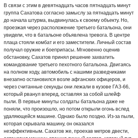
В связи с этим в девятнадцать часов пятнадцать минут
группа Сахатова согласно замыслу за пятнадцать минут
до начала штурма, выдвинулась к своему объекту. Но,
проезжая через расположение третьего батальона, они
увидели, что в батальоне объявлена тревога. В центре
плаца стояли комбат и его заместители. Личный состав
получал оружие и боеприпасы. Мгновенно оценив
обстановку, Сахатов принял решение захватить
командование третьего пехотного батальона. Двигаясь
на полном ходу, автомобиль с нашими разведчиками
внезапно остановился возле афганских офицеров, и
через считанные секунды они лежали в кузове ГАЗ-66,
который рванул вперед, оставляя за собой шлейф
пыли. В первые минуты солдаты батальона даже не
поняли, что произошло, но потом открыли огонь вслед
удаляющейся машине. Однако было поздно. Из-за пыли,
которая скрывала машину, он оказался
неэффективным. Сахатов же, проехав метров двести,