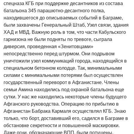
спецназа КГБ при поддержке десантников из состава
батальона 345 парашютно-десантного полка,
находившегося до описываемых событий в Баграме,
были захвачены Генеральный Штаб, Узел связи, здания
ХАД и МВД. Важную роль в том, что части Кабульского
гарнизона не были подняты по тревоге, сыграла
диверсия, проведенная «Зенитовцами»
непосредственно перед штурмом. Они подрывом
уничтожили узел коммуникаций города, находящийся в
специальном бетонном колодце. Так, минимальными
силами с минимальными потерями был осуществлен
государственный переворот в Афганистане. Члены
семьи Амина находились под охраной батальона еще
сутки. У нас же находились некоторые члены будущего
Афганского руководства. Операцию по прибытию в
Афганистан Бабрака Кармаля осуществлял КГБ. Знаю
только, что борт, доставивший его, садился в Баграме в
обстановке секретности и повышенной маскировки.
Даже огни, обозначающие ВПП, были потушены.