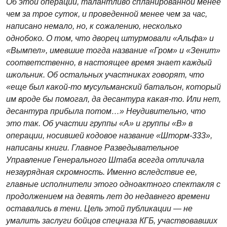
Об этой операции, талантливо спланированной менее
чем за трое суток, и проведенной менее чем за час,
написано немало, но, к сожалению, несколько
однобоко. О том, что дворец штурмовали «Альфа» и
«Вымпел», имевшие тогда название «Гром» и «Зенит»
соответственно, в настоящее время знает каждый
школьник. Об остальных участниках говорят, что
«еще был какой-то мусульманский батальон, который
им вроде бы помогал, да десантура какая-то. Или нет,
десантура прибыла потом…» Неудивительно, что
это так. Об участии группы «А» и группы «В» в
операции, носившей кодовое название «Шторм-333»,
написаны книги. Главное Разведывательное
Управление Генерального Штаба всегда отличала
незаурядная скромность. Именно вследствие ее,
главные исполнители этого одноактного спектакля с
продолжением на девять лет до недавнего времени
оставались в тени. Цель этой публикации — не
умалить заслуги бойцов спецназа КГБ, участвовавших