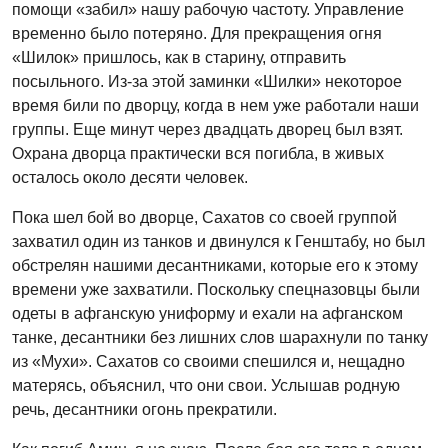
помощи «забил» нашу рабочую частоту. Управление
временно было потеряно. Для прекращения огня
«Шилок» пришлось, как в старину, отправить
посыльного. Из-за этой заминки «Шилки» некоторое
время били по дворцу, когда в нем уже работали наши
группы. Еще минут через двадцать дворец был взят.
Охрана дворца практически вся погибла, в живых
осталось около десяти человек.
Пока шел бой во дворце, Сахатов со своей группой
захватил один из танков и двинулся к Генштабу, но был
обстрелян нашими десантниками, которые его к этому
времени уже захватили. Поскольку спецназовцы были
одеты в афганскую униформу и ехали на афганском
танке, десантники без лишних слов шарахнули по танку
из «Мухи». Сахатов со своими спешился и, нещадно
матерясь, объяснил, что они свои. Услышав родную
речь, десантники огонь прекратили.