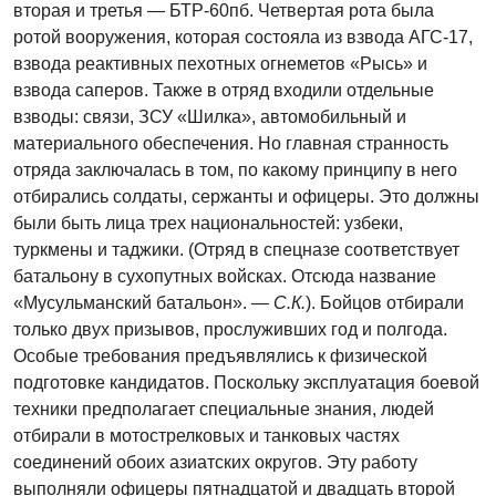
вторая и третья — БТР-60пб. Четвертая рота была
ротой вооружения, которая состояла из взвода АГС-17,
взвода реактивных пехотных огнеметов «Рысь» и
взвода саперов. Также в отряд входили отдельные
взводы: связи, ЗСУ «Шилка», автомобильный и
материального обеспечения. Но главная странность
отряда заключалась в том, по какому принципу в него
отбирались солдаты, сержанты и офицеры. Это должны
были быть лица трех национальностей: узбеки,
туркмены и таджики. (Отряд в спецназе соответствует
батальону в сухопутных войсках. Отсюда название
«Мусульманский батальон». —
С.К.
). Бойцов отбирали
только двух призывов, прослуживших год и полгода.
Особые требования предъявлялись к физической
подготовке кандидатов. Поскольку эксплуатация боевой
техники предполагает специальные знания, людей
отбирали в мотострелковых и танковых частях
соединений обоих азиатских округов. Эту работу
выполняли офицеры пятнадцатой и двадцать второй