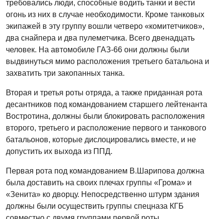
требовались люди, способные водить танки и вести
огонь из них в случае необходимости. Кроме танковых
экипажей в эту группу вошли четверо «комитетчиков»,
два снайпера и два пулеметчика. Всего двенадцать
человек. На автомобиле ГАЗ-66 они должны были
выдвинуться мимо расположения третьего батальона и
захватить три закопанных танка.
Вторая и третья роты отряда, а также приданная рота
десантников под командованием старшего лейтенанта
Востротина, должны были блокировать расположения
второго, третьего и расположение первого и танкового
батальонов, которые дислоцировались вместе, и не
допустить их выхода из ППД.
Первая рота под командованием В.Шарипова должна
была доставить на своих плечах группы «Грома» и
«Зенита» ко дворцу. Непосредственно штурм здания
должны были осуществить группы спецназа КГБ
совместно с двумя группами первой роты.