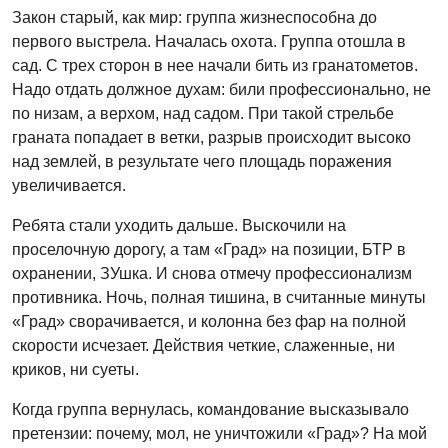
Закон старый, как мир: группа жизнеспособна до
первого выстрела. Началась охота. Группа отошла в
сад. С трех сторон в нее начали бить из гранатометов.
Надо отдать должное духам: били профессионально, не
по низам, а верхом, над садом. При такой стрельбе
граната попадает в ветки, разрыв происходит высоко
над землей, в результате чего площадь поражения
увеличивается.
Ребята стали уходить дальше. Выскочили на
проселочную дорогу, а там «Град» на позиции, БТР в
охранении, ЗУшка. И снова отмечу профессионализм
противника. Ночь, полная тишина, в считанные минуты
«Град» сворачивается, и колонна без фар на полной
скорости исчезает. Действия четкие, слаженные, ни
криков, ни суеты.
Когда группа вернулась, командование высказывало
претензии: почему, мол, не уничтожили «Град»? На мой