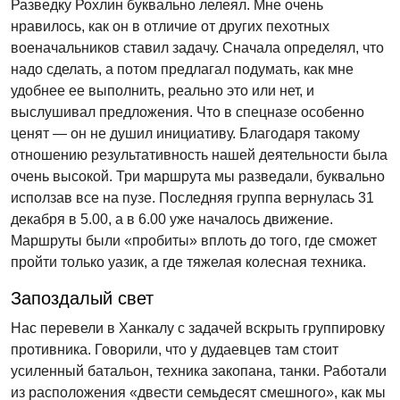
Разведку Рохлин буквально лелеял. Мне очень
нравилось, как он в отличие от других пехотных
военачальников ставил задачу. Сначала определял, что
надо сделать, а потом предлагал подумать, как мне
удобнее ее выполнить, реально это или нет, и
выслушивал предложения. Что в спецназе особенно
ценят — он не душил инициативу. Благодаря такому
отношению результативность нашей деятельности была
очень высокой. Три маршрута мы разведали, буквально
исползав все на пузе. Последняя группа вернулась 31
декабря в 5.00, а в 6.00 уже началось движение.
Маршруты были «пробиты» вплоть до того, где сможет
пройти только уазик, а где тяжелая колесная техника.
Запоздалый свет
Нас перевели в Ханкалу с задачей вскрыть группировку
противника. Говорили, что у дудаевцев там стоит
усиленный батальон, техника закопана, танки. Работали
из расположения «двести семьдесят смешного», как мы