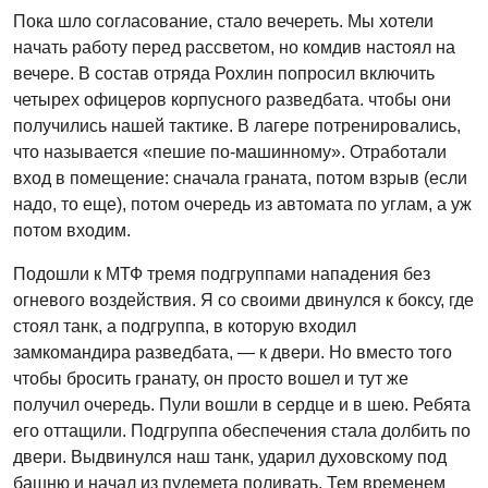
Пока шло согласование, стало вечереть. Мы хотели
начать работу перед рассветом, но комдив настоял на
вечере. В состав отряда Рохлин попросил включить
четырех офицеров корпусного разведбата. чтобы они
получились нашей тактике. В лагере потренировались,
что называется «пешие по-машинному». Отработали
вход в помещение: сначала граната, потом взрыв (если
надо, то еще), потом очередь из автомата по углам, а уж
потом входим.
Подошли к МТФ тремя подгруппами нападения без
огневого воздействия. Я со своими двинулся к боксу, где
стоял танк, а подгруппа, в которую входил
замкомандира разведбата, — к двери. Но вместо того
чтобы бросить гранату, он просто вошел и тут же
получил очередь. Пули вошли в сердце и в шею. Ребята
его оттащили. Подгруппа обеспечения стала долбить по
двери. Выдвинулся наш танк, ударил духовскому под
башню и начал из пулемета поливать. Тем временем