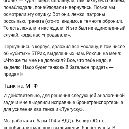
огонек — курят, здесь кашлянули, там чихнули. В общем,
понаблюдали, понаблюдали и вернулись. Позже мы
осмотрели эту опушку. Вот они, лежки: патроны
россыпью, граната (кто-то, видимо, в темноте обронил).
То есть лежали и нас ждали. И это был не единственный
случай, когда нас «продавали».
Вернувшись в корпус, доложил все Рохлину, в том числе
об «убитых» БТРах, выделенных нам. Рохлин на меня:
«Что же ты мне не доложил? Все, что тебе надо, я
выделю! Надо будет танковый батальон придать —
придам!»
Танк на МТФ
И действительно, для решения следующей аналогичной
задачи мне выделили исправные бронетранспортеры,а
для усиления два танка и «Тунгуску».
Мы работали с базы 104-и ВДД в Бенирт-Юрте,
«пробивали» маршрут выдвижения бронегруппы. В