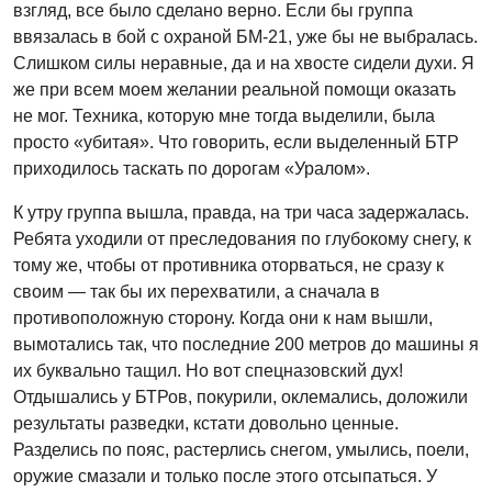
взгляд, все было сделано верно. Если бы группа
ввязалась в бой с охраной БМ-21, уже бы не выбралась.
Слишком силы неравные, да и на хвосте сидели духи. Я
же при всем моем желании реальной помощи оказать
не мог. Техника, которую мне тогда выделили, была
просто «убитая». Что говорить, если выделенный БТР
приходилось таскать по дорогам «Уралом».
К утру группа вышла, правда, на три часа задержалась.
Ребята уходили от преследования по глубокому снегу, к
тому же, чтобы от противника оторваться, не сразу к
своим — так бы их перехватили, а сначала в
противоположную сторону. Когда они к нам вышли,
вымотались так, что последние 200 метров до машины я
их буквально тащил. Но вот спецназовский дух!
Отдышались у БТРов, покурили, оклемались, доложили
результаты разведки, кстати довольно ценные.
Разделись по пояс, растерлись снегом, умылись, поели,
оружие смазали и только после этого отсыпаться. У