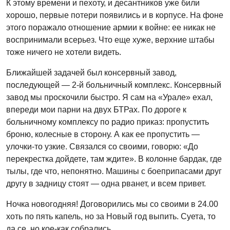
К этому времени и пехоту, и десантников уже били
хорошо, первые потери появились и в корпусе. На фоне
этого поражало отношение армии к войне: ее никак не
воспринимали всерьез. Что еще хуже, верхние штабы
тоже ничего не хотели видеть.
Ближайшей задачей был консервный завод,
последующей — 2-й больничный комплекс. Консервный
завод мы проскочили быстро. Я сам на «Урале» ехал,
впереди мои парни на двух БТРах. По дороге к
больничному комплексу по радио приказ: пропустить
броню, колесные в сторону. А как ее пропустить —
улочки-то узкие. Связался со своими, говорю: «До
перекрестка дойдете, там ждите». В колонне бардак, где
тылы, где что, непонятно. Машины с боеприпасами друг
другу в задницу стоят — одна рванет, и всем привет.
Ночка новогодняя! Договорились мы со своими в 24.00
хоть по пять капель, но за Новый год выпить. Суета, то
да се, но кое-как собрались.