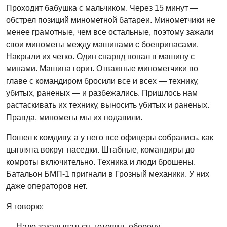
Проходит бабушка с мальчиком. Через 15 минут —
обстрел позиций минометной батареи. Минометчики не
менее грамотные, чем все остальные, поэтому зажали
свои минометы между машинами с боеприпасами.
Накрыли их четко. Один снаряд попал в машину с
минами. Машина горит. Отважные минометчики во
главе с командиром бросили все и всех — технику,
убитых, раненых — и разбежались. Пришлось нам
растаскивать их технику, выносить убитых и раненых.
Правда, минометы мы их подавили.
Пошел к комдиву, а у него все офицеры собрались, как
цыплята вокруг наседки. Штабные, командиры до
комроты включительно. Техника и люди брошены.
Батальон БМП-1 пригнали в Грозный механики. У них
даже операторов нет.
Я говорю:
— Надо закапываться, готовить оборону.