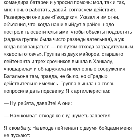
командира батареи и упросил помочь: мол, так и так,
мне ночью работать, давай, согласуем действия.
Развернули они две «Гвоздики». Указал я им огни,
объяснил, что, когда наши выйдут в район, надо
пострелять осветительными, чтобы объекты подсветить
(задача группы была чисто разведывательная), а уж
когда возвращаться — по путям отхода заградительным,
«хвосты отсечь». Группа из двух майоров, старшего
лейтенанта и трех срочников вышла в Ханкалу,
«пошарила» и обнаружила инженерные сооружения.
Батальона там, правда, не было, но «Грады»
действительно имелись. Группа вышла на связь,
попросила дать подсветку. Я к артиллеристам:
— Ну, ребята, давайте! А они:
— Нам комбат, отходя ко сну, шуметь запретил.
Я к комбату. На входе лейтенант с двумя бойцами меня
не пускают: