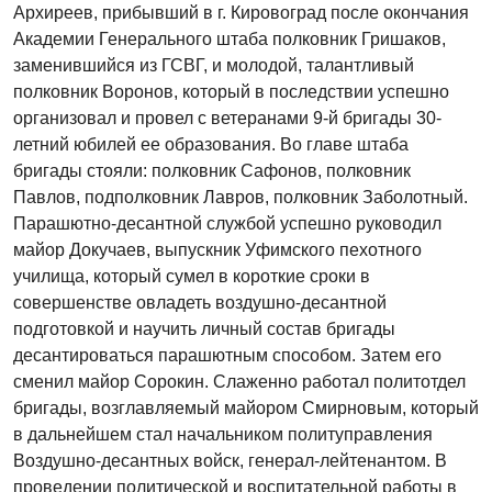
Архиреев, прибывший в г. Кировоград после окончания
Академии Генерального штаба полковник Гришаков,
заменившийся из ГСВГ, и молодой, талантливый
полковник Воронов, который в последствии успешно
организовал и провел с ветеранами 9-й бригады 30-
летний юбилей ее образования. Во главе штаба
бригады стояли: полковник Сафонов, полковник
Павлов, подполковник Лавров, полковник Заболотный.
Парашютно-десантной службой успешно руководил
майор Докучаев, выпускник Уфимского пехотного
училища, который сумел в короткие сроки в
совершенстве овладеть воздушно-десантной
подготовкой и научить личный состав бригады
десантироваться парашютным способом. Затем его
сменил майор Сорокин. Слаженно работал политотдел
бригады, возглавляемый майором Смирновым, который
в дальнейшем стал начальником политуправления
Воздушно-десантных войск, генерал-лейтенантом. В
проведении политической и воспитательной работы в