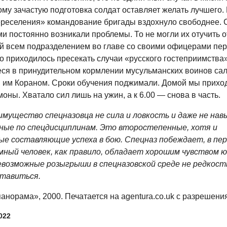
ому зачастую подготовка солдат оставляет желать лучшего.
ереселения» командование бригады вздохнуло свободнее. 
и постоянно возникали проблемы. То не могли их отучить о
 всем подразделением во главе со своими офицерами пер
о приходилось пресекать случаи «русского гостеприимства»
я в принудительном кормлении мусульманских воинов сал
 им Кораном. Сроки обучения поджимали. Домой мы приход
ны. Хватало сил лишь на ужин, а к 6.00 — снова в часть.
имущество спецназовца не сила и ловкость и даже не нав
ые по спецдисциплинам. Это второстепенные, хотя и
е составляющие успеха в бою. Спецназ побеждает, в пер
умный человек, как правило, обладает хорошим чувством 
возможные розыгрыши в спецназовской среде не редкост
ставиться.
анорама», 2000. Печатается на agentura.co.uk с разрешени
022