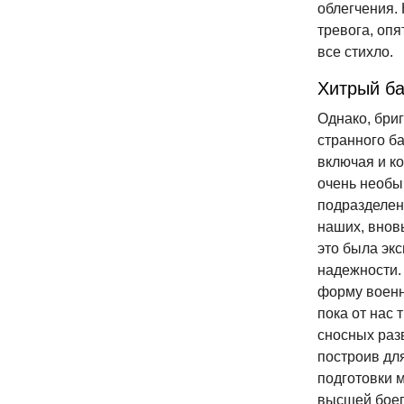
облегчения.
тревога, опя
все стихло.
Хитрый б
Однако, бриг
странного ба
включая и ко
очень необы
подразделен
наших, вновь
это была эк
надежности. 
форму военн
пока от нас 
сносных раз
построив дл
подготовки м
высшей боег