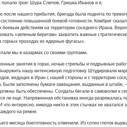
 попало трое: Шура Слепов, Гришка Иванов и я.
ю после нашего прибытия, бригада была поднята по тревоге
 состояние повышенной боевой готовности. Комбриг сказал 
 к боевым действиям на территории соседнего Ирана. Вероя
вовать «зеленым беретам» захватить важные стратегически
в горных проходах их ядерные фугасы».
спали мы в казармах со своими группами.
енные занятия в горах, ночью стрельбы и подрывные рабо
бнаружить нашу интенсивную подготовку. Штудировали ма
одов, ведущих в Иран с нашей стороны и с территории сосе
. Были заполнены бумаги-завещания, выданные в штабе, 
должны быть обеспечены. Солдаты бегали в самоволки к се
ется ли еще. Напряженная обстановка иногда разряжалась п
 что интересно, никогда никто в этих стычках не хватался з
каждого на ремне.
ьего месяца боеготовность отменили. Из сотен глоток вырв