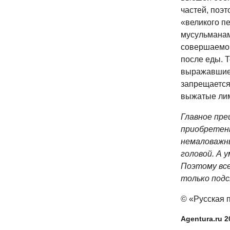
частей, поэт
«великого п
мусульманам
совершаемой
после еды. Т
выражавшиес
запрещается
выжатые лимо
Главное пре
приобретенн
немаловажны
головой. А 
Поэтому все
только под
© «Русская п
Agentura.ru 2