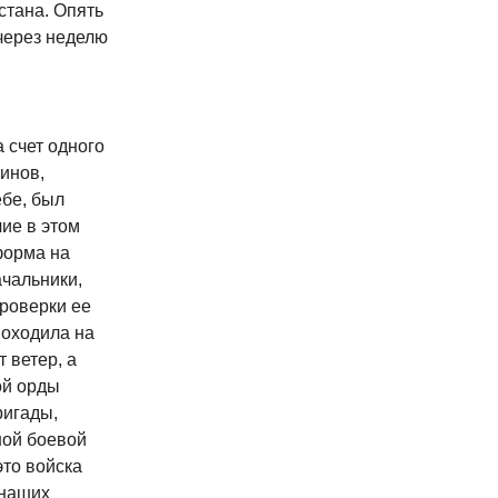
стана. Опять
 через неделю
 счет одного
инов,
ебе, был
ие в этом
форма на
ачальники,
проверки ее
походила на
 ветер, а
ой орды
ригады,
ной боевой
это войска
 наших