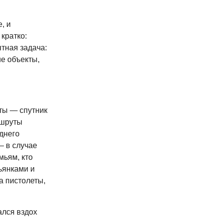
, и
кратко:
тная задача:
е объекты,
ты — спутник
ршруты
днего
— в случае
мьям, кто
ьянками и
а пистолеты,
ался вздох