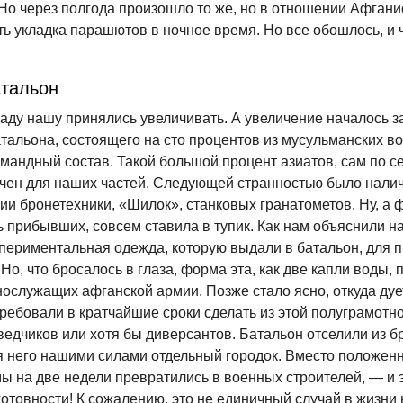
 Но через полгода произошло то же, но в отношении Афгани
ть укладка парашютов в ночное время. Но все обошлось, и
атальон
аду нашу принялись увеличивать. А увеличение началось за
тальона, состоящего на сто процентов из мусульманских во
мандный состав. Такой большой процент азиатов, сам по с
чен для наших частей. Следующей странностью было налич
ии бронетехники, «Шилок», станковых гранатометов. Ну, а 
 прибывших, совсем ставила в тупик. Как нам объяснили н
спериментальная одежда, которую выдали в батальон, для 
Но, что бросалось в глаза, форма эта, как две капли воды, 
ослужащих афганской армии. Позже стало ясно, откуда дует
требовали в кратчайшие сроки сделать из этой полуграмотн
ведчиков или хотя бы диверсантов. Батальон отселили из б
я него нашими силами отдельный городок. Вместо положен
ы на две недели превратились в военных строителей, — и 
отовности! К сожалению, это не единичный случай в жизни