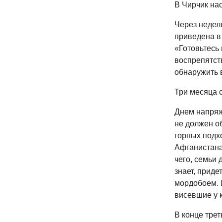
В Чирчик нас
Через недел
приведена в
«Готовьтесь
воспрепятст
обнаружить 
Три месяца 
Днем напряж
не должен о
горных подх
Афганистана
чего, семьи 
знает, прид
мордобоем. И
висевшие у 
В конце трет