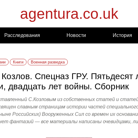
agentura.co.uk
Расследования
Новости
История
зии
Книги
Военная разведка
 Козлов. Спецназ ГРУ. Пятьдесят 
и, двадцать лет войны. Сборник
ставленный С.Козловым из собственных статей и статей
освящен славным страницам истории частей специального
ныне Российских) Вооруженных Сил со времен их основани
 нет фантазий — все материалы написаны очевидцами, ли