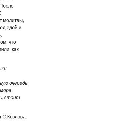
 После
С
т молитвы,
ед едой и
,
ом, что
или, как
ыки
вую очередь,
юмора.
ь, стоит
я С.Козлова.