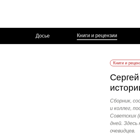
Перейти
к
содержимому
Книги и рецензии
Досье
Книги и рецен
Сергей
истори
Сборник, со
и коллег, п
Советских (
дней. Здесь
очевидцев.