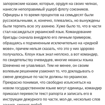
запорожские казаки, которые, орудуя на своих челнах,
нанесли непоправимый ущерб флоту союзников.
Офицеры в то время процентов на семьдесят были
русскоязычными, и, конечно, плевались, но вынуждены
были терпеть всю эту ахинею. Хуже было то, что в части
стал насаждаться украинский язык. Командование
бригады сначала внедряло его личным примером,
обращаясь к подчиненным исключительно на «ридной
мове», причем нельзя сказать, что это у них здорово
получалось. Клоун язык знал неплохо, а вот командир,
по свидетельству очевидцев, многие нюансы языка
Шевченко не улавливал. Тем не менее, он своим
волевым решением узаконил то, что докладывать о
смене дежурные по части должны по-украински.
Прекрасно понимая, что свободно изъясняться на
новом государственном языке могут единицы, командир
приказал перевести текст рапорта и записать его в
инструкции дежурного по части, мол-де, несколько слов
заучить сможет любой.