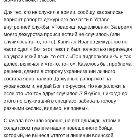
Для тех, кто не служил в армии, сообщу, как записан
вариант рапорта дежурного по части в Уставе
внутренней службы: «Товарищ подполковник! За время
моего дежурства происшествий не случилось (или
случилось то-то, то-то). Капитан Иванов дежурство по
части сдал.» Вот этот текст и был полностью переведен
на украинский язык, то есть: «Пан пидповковник!» и так
далее, включая и «то-то, то-то». Казалось бы, проблема
решена, сдвиги в сторону украинизации личного
состава явно налицо. Дежурные рапортуют на
украинском и, не дай Бог, по-русски. Но как доложить,
если это «то-то» вдруг случилось? Якубец, никогда до
этого не служивший в спецназе, забивать голову
разными «если», видимо, не привык.
Сначала все шло хорошо, но вот однажды утром в
солдатском туалете нашли повешенного бойца,
который, не вынеся «тягот и лишений воинской