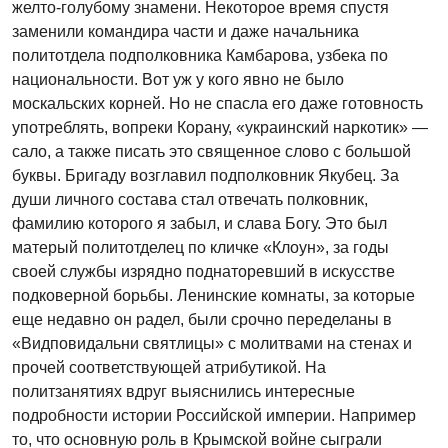
желто-голубому знамени. Некоторое время спустя
заменили командира части и даже начальника
политотдела подполковника Камбарова, узбека по
национальности. Вот уж у кого явно не было
москальских корней. Но не спасла его даже готовность
употреблять, вопреки Корану, «украинский наркотик» —
сало, а также писать это священное слово с большой
буквы. Бригаду возглавил подполковник Якубец. За
души личного состава стал отвечать полковник,
фамилию которого я забыл, и слава Богу. Это был
матерый политотделец по кличке «Клоун», за годы
своей службы изрядно поднаторевший в искусстве
подковерной борьбы. Ленинские комнаты, за которые
еще недавно он радел, были срочно переделаны в
«Видповидальни святлицы» с молитвами на стенах и
прочей соответствующей атрибутикой. На
политзанятиях вдруг выяснились интересные
подробности истории Российской империи. Например
то, что основную роль в Крымской войне сыграли