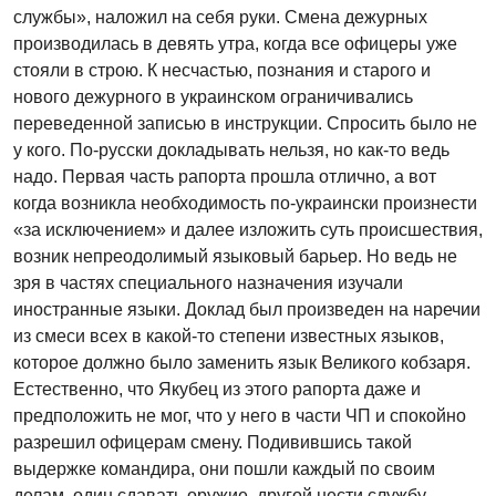
службы», наложил на себя руки. Смена дежурных
производилась в девять утра, когда все офицеры уже
стояли в строю. К несчастью, познания и старого и
нового дежурного в украинском ограничивались
переведенной записью в инструкции. Спросить было не
у кого. По-русски докладывать нельзя, но как-то ведь
надо. Первая часть рапорта прошла отлично, а вот
когда возникла необходимость по-украински произнести
«за исключением» и далее изложить суть происшествия,
возник непреодолимый языковый барьер. Но ведь не
зря в частях специального назначения изучали
иностранные языки. Доклад был произведен на наречии
из смеси всех в какой-то степени известных языков,
которое должно было заменить язык Великого кобзаря.
Естественно, что Якубец из этого рапорта даже и
предположить не мог, что у него в части ЧП и спокойно
разрешил офицерам смену. Подивившись такой
выдержке командира, они пошли каждый по своим
делам, один сдавать оружие, другой нести службу.