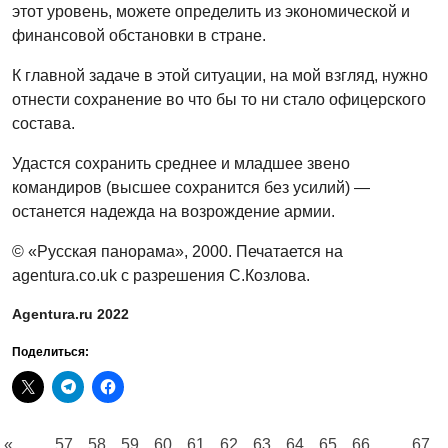
этот уровень, можете определить из экономической и
финансовой обстановки в стране.
К главной задаче в этой ситуации, на мой взгляд, нужно
отнести сохранение во что бы то ни стало офицерского
состава.
Удастся сохранить среднее и младшее звено
командиров (высшее сохранится без усилий) —
останется надежда на возрождение армии.
© «Русская панорама», 2000. Печатается на
agentura.co.uk с разрешения С.Козлова.
Agentura.ru 2022
Поделиться:
«
...
57
58
59
60
61
62
63
64
65
66
...
67