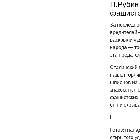
Н.Рубин
фашистс
За последне
вредителей 
раскрыли чу
народа — тро
эта предател
Сталинский 
нашел горяч
шпионов из 
знакомятся 
фашистских р
он ни скрыва
I.
Готовя напа
открытого у