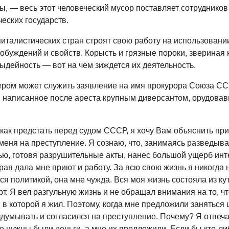
ы, — весь этот человеческий мусор поставляет сотрудников
еских государств.
питалистических стран строят свою работу на использовани
обуждений и свойств. Корысть и грязные пороки, звериная 
ыдейность — вот на чем зиждется их деятельность.
ром может служить заявление на имя прокурора Союза ССР
 написанное после ареста крупным диверсантом, орудова
как предстать перед судом СССР, я хочу Вам объяснить пр
меня на преступление. Я сознаю, что, занимаясь разведыв
ью, готовя разрушительные акты, нанес большой ущерб инт
рая дала мне приют и работу. За всю свою жизнь я никогда 
я политикой, она мне чужда. Вся моя жизнь состояла из ку
т. Я вел разгульную жизнь и не обращал внимания на то, ч
, в которой я жил. Поэтому, когда мне предложили занятьс
здумывать и согласился на преступление. Почему? Я отвеча
е нужны были деньги, а мне их предложили. Если бы кто-ли