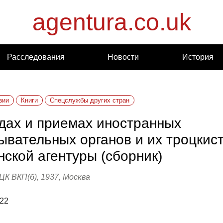
agentura.co.uk
Расследования
Новости
История
зии
Книги
Спецслужбы других стран
дах и приемах иностранных
ывательных органов и их троцкист
нской агентуры (сборник)
К ВКП(б), 1937, Москва
022