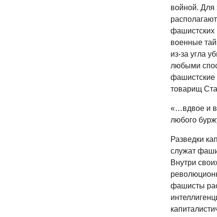
войной. Для
располагают
фашистских 
военные тай
из-за угла у
любыми спосо
фашистские 
товарищ Ста
«…вдвое и в
любого бурж
Разведки ка
служат фаши
Внутри свои
революционн
фашисты рас
интеллигенц
капиталистич