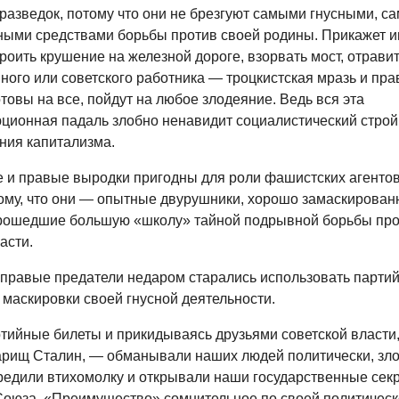
разведок, потому что они не брезгуют самыми гнусными, с
ными средствами борьбы против своей родины. Прикажет 
роить крушение на железной дороге, взорвать мост, отравит
ного или советского работника — троцкистская мразь и пр
товы на все, пойдут на любое злодеяние. Ведь вся эта
ционная падаль злобно ненавидит социалистический строй
ния капитализма.
е и правые выродки пригодны для роли фашистских агенто
ому, что они — опытные двурушники, хорошо замаскирова
прошедшие большую «школу» тайной подрывной борьбы про
асти.
 правые предатели недаром старались использовать парти
 маскировки своей гнусной деятельности.
ийные билеты и прикидываясь друзьями советской власти,
арищ Сталин, — обманывали наших людей политически, зл
редили втихомолку и открывали наши государственные сек
Союза. «Преимущество» сомнительное по своей политическ