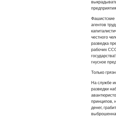
выкрадывать
предприятия
Фашистские р
агентов труд
капиталистич
честного че
разведка пр
рабочих ССС
государства
гнусное пре
Только грязн
На службе и
разведки наб
авантюристо
принципов, н
денег, граб
выброшенная