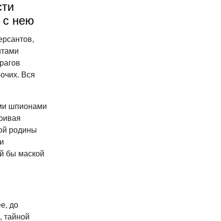
сти
 с нею
ерсантов,
итами
рагов
очих. Вся
ими шпионами
уривая
кой родины
и
ой бы маской
е, до
, тайной