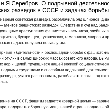
 и Я.Серебров. О подрывной деятельно
ких разведок в СССР и задачах борьбы
е время советская разведка разоблачила ряд шпионов, див
— агентов фашистских разведок. Следствие и суд над банд
довищные преступления фашистских наемников, злейших в
цкистов, бухаринцев, тухачевских, гамарников, якиров и пр
ьская падаль получила по заслугам.
призыв к бдительности и беспощадной борьбе с фашистск
ий отклик в самых широких массах советского народа. Вык
их нор и щелей, трудящиеся нашей великой социалистичес
с подлыми средствами и способами подрывной деятельност
азведок, учатся распознавать, разоблачать врага, под как
лся.
дение на СССР, фашизм задается коварной целью — заране
дара, подорвать оборонную мощь нашей страны подпольной