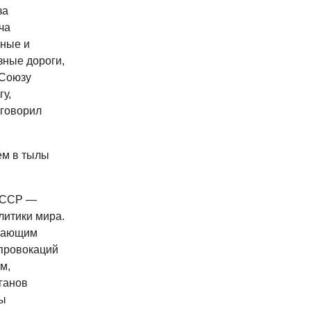
за
ча
нные и
зные дороги,
 Союзу
у,
 говорил
ем в тылы
 СССР —
литики мира.
стающим
провокаций
м,
ганов
бы