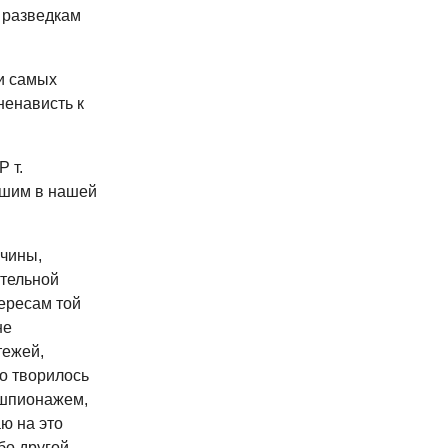
 разведкам
и самых
ненависть к
 т.
вшим в нашей
ичины,
ательной
ересам той
не
тежей,
то творилось
я шпионажем,
ю на это
бо другой