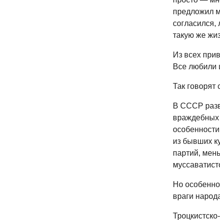
предложил м
согласился,
такую же жизн
Из всех при
Все любили ш
Так говорят 
В СССР разв
враждебных 
особенности
из бывших к
партий, мен
муссаватист
Но особенно
враги народ
Троцкистско