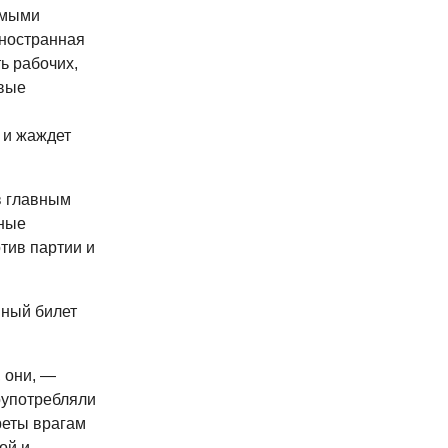
амыми
иностранная
ь рабочих,
авые
 и жаждет
в главным
нные
тив партии и
йный билет
 они, —
оупотребляли
реты врагам
ой и