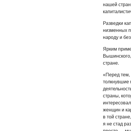
нашей стран
капиталистич
Разведки ка
низменных п
народу и без
Ярким приме
Вышинского,
стране.
«Перед тем, 
толкнувшие 
деятельност
страны, кото
интересовалс
женщин и кар
в той стране
я не стад ра
просто — мн