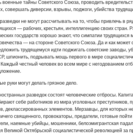
 военные тайны Советского Союза, проводить вредительст
х, совершать диверсии, взрывы, поджоги, убийства трудящ
азведки не могут рассчитывать на то, чтобы привлечь в ря
ящихся — рабочих, крестьян, интеллигенцию своих стран. 
еских государств хорошо знают, что симпатии трудящихся 
ловечества — на стороне Советского Союза. Да и как может
едложить трудящемуся идти поджигать советские заводы, у
Р, шпионить, подрывать мощь первого в мире социалистич
! Каждый честный человек во всем мире с негодованием отб
дложение.
ые руки могут делать грязное дело.
ностранных разведок состоят человеческие отбросы. Капит
ирают себе работников из мира уголовных преступников, п
в, деклассированных элементов. Мерзавцы, для которых нет
ичего священного, провокаторы, предатели, готовые пойти
ители, наемные убийцы, мошенники, белоэмигрантская падал
 Великой Октябрьской социалистической революцией за 