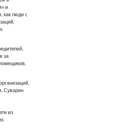
м» и
, как люди с
заций,
х
редителей,
е за
 помещиков,
организаций,
и, Суварин
ети из
их