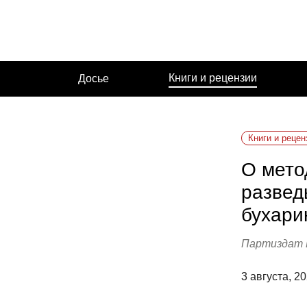
Перейти
к
содержимому
Книги и рецензии
Досье
Книги и рецен
О мето
развед
бухари
Партиздат Ц
3 августа, 2