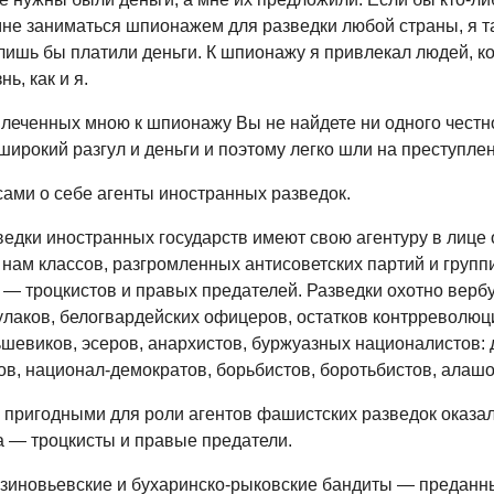
не заниматься шпионажем для разведки любой страны, я т
 лишь бы платили деньги. К шпионажу я привлекал людей, к
ь, как и я.
влеченных мною к шпионажу Вы не найдете ни одного честно
ирокий разгул и деньги и поэтому легко шли на преступле
сами о себе агенты иностранных разведок.
едки иностранных государств имеют свою агентуру в лице 
нам классов, разгромленных антисоветских партий и группи
 — троцкистов и правых предателей. Разведки охотно верб
улаков, белогвардейских офицеров, остатков контрреволю
ьшевиков, эсеров, анархистов, буржуазных националистов:
ов, национал-демократов, борьбистов, боротьбистов, алаш
 пригодными для роли агентов фашистских разведок оказа
а — троцкисты и правые предатели.
-зиновьевские и бухаринско-рыковские бандиты — предан