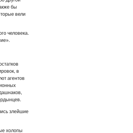
акже бы
оторые вели
го человека.
ние».
остатков
ровок, в
уют агентов
ционных
 дашнаков,
ордынцев.
лись злейшие
ные холопы