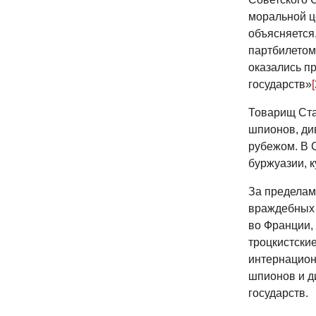
моральной ц
объясняется,
партбилетом
оказались п
государств»
[
Товарищ Стал
шпионов, ди
рубежом. В 
буржуазии, к
За пределам
враждебных 
во Франции,
троцкистски
интернациона
шпионов и д
государств.