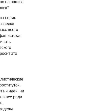
во на наших
ихся?
ды своих
Разведки
масс всего
 фашистская
бивать
еского
росит это
алистические
роституток,
 ни идей, ни
 на все ради
ь,
пределы