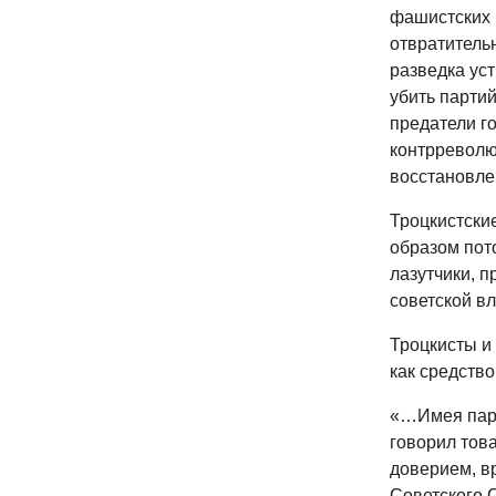
фашистских 
отвратитель
разведка уст
убить партий
предатели го
контрреволю
восстановле
Троцкистски
образом пот
лазутчики, 
советской вл
Троцкисты и
как средство
«…Имея парт
говорил тов
доверием, в
Советского 