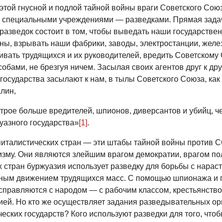
 этой гнусной и подлой тайной войны враги Советского Сою
 специальными учреждениями — разведками. Прямая зада
разведок состоит в том, чтобы выведать наши государстве
ны, взрывать наши фабрики, заводы, электростанции, желе
бивать трудящихся и их руководителей, вредить Советскому
бами, не брезгуя ничем. Засылая своих агентов друг к друг
государства засылают к нам, в тылы Советского Союза, как
лин,
трое больше вредителей, шпионов, диверсантов и убийц, ч
уазного государства»
[1]
.
питалистических стран — эти штабы тайной войны против
зму. Они являются злейшим врагом демократии, врагом по
х стран буржуазия использует разведку для борьбы с нара
ым движением трудящихся масс. С помощью шпионажа и 
правляются с народом — с рабочим классом, крестьянство
ией. Но кто же осуществляет задания разведывательных ор
еских государств? Кого используют разведки для того, что