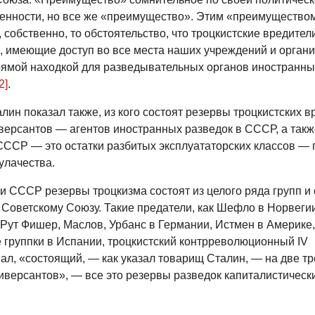
енности, но все же «преимущество». Этим «преимущество
 собственно, то обстоятельство, что троцкистские вредители
, имеющие доступ во все места наших учреждений и органи
рямой находкой для разведывательных органов иностранны
2]
.
ин показал также, из кого состоят резервы троцкистских в
версантов — агентов иностранных разведок в СССР, а такж
СССР — это остатки разбитых эксплуататорских классов —
улачества.
и СССР резервы троцкизма состоят из целого ряда групп и 
Советскому Союзу. Такие предатели, как Шефло в Норвеги
 Рут Фишер, Маслов, Урбанс в Германии, Истмен в Америке,
е группки в Испании, троцкистский контрреволюционный IV
л, «состоящий, — как указал товарищ Сталин, — на две тр
иверсантов», — все это резервы разведок капиталистическ