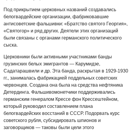
Под прикрытием церковных названий создавались
белогвардейские организации, фабриковавшие
антисоветские фальшивки: «Братство святого Георгия»,
«Святогор» и ряд других. Деятели этих организаций
были связаны с органами германского политического
сыска.
Церковники были активными участниками банды
грузинских белых эмигрантов — Карумидзе,
Садатарашвили и др. Эта банда, раскрытая в 1929-1930
гг., занималась фабрикацией поддельных советских
червонцев. Создана она была на средства нефтяника
Детердинга. Фальшивомонетчики поддерживались
германским генералом Крессе фон Крессештейном,
который руководил составлением плана
белогвардейских восстаний в СССР. Подорвать курс
советского рубля, субсидировать шпионов и
заговорщиков — таковы были цели этого