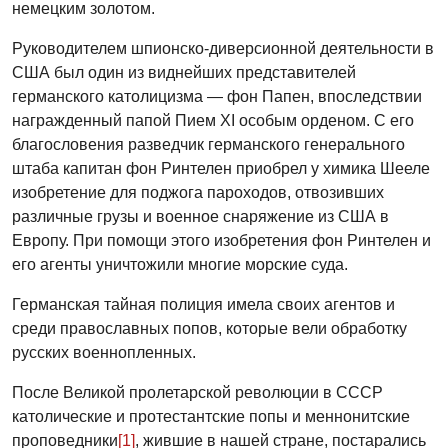
немецким золотом.
Руководителем шпионско-диверсионной деятельности в
США был один из виднейших представителей
германского католицизма — фон Папен, впоследствии
награжденный папой Пием XI особым орденом. С его
благословения разведчик германского генерального
штаба капитан фон Ринтелен приобрел у химика Шееле
изобретение для поджога пароходов, отвозивших
различные грузы и военное снаряжение из США в
Европу. При помощи этого изобретения фон Ринтелен и
его агенты уничтожили многие морские суда.
Германская тайная полиция имела своих агентов и
среди православных попов, которые вели обработку
русских военнопленных.
После Великой пролетарской революции в СССР
католические и протестантские попы и меннонитские
проповедники
[1]
, жившие в нашей стране, постарались