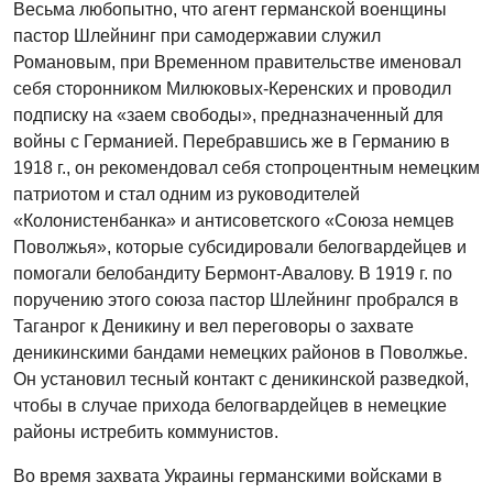
Весьма любопытно, что агент германской военщины
пастор Шлейнинг при самодержавии служил
Романовым, при Временном правительстве именовал
себя сторонником Милюковых-Керенских и проводил
подписку на «заем свободы», предназначенный для
войны с Германией. Перебравшись же в Германию в
1918 г., он рекомендовал себя стопроцентным немецким
патриотом и стал одним из руководителей
«Колонистенбанка» и антисоветского «Союза немцев
Поволжья», которые субсидировали белогвардейцев и
помогали белобандиту Бермонт-Авалову. В 1919 г. по
поручению этого союза пастор Шлейнинг пробрался в
Таганрог к Деникину и вел переговоры о захвате
деникинскими бандами немецких районов в Поволжье.
Он установил тесный контакт с деникинской разведкой,
чтобы в случае прихода белогвардейцев в немецкие
районы истребить коммунистов.
Во время захвата Украины германскими войсками в