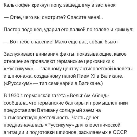
Калькгофен крикнул попу, зашедшему в застенок:
— Отче, чего вы смотрите? Спасите меня!..
Пастор подошел, ударил его палкой по голове и крикнул:
— Вот тебе спасение! Мало еще вас, собак, бььют.
Заслуживают внимания факты, показывающие, какое
отношение проявляют германские церковники к
«Руссикуму» — главному центру антисоветской клеветы
и шпионажа, созданному папой Пием XI в Ватикане.
(«Руссикум» — тип семинарии в Ватикане.)
В 1930 г. германская газета «Вельт Ам Абенд»
сообщала, что германские банкиры и промышленники
предоставили Ватикану солидный заем на
антисоветскую деятельность. Часть денег
предназначалась «Руссикуму» для клеветнической
агитации и подготовки шпионов, засылаемых в СССР.