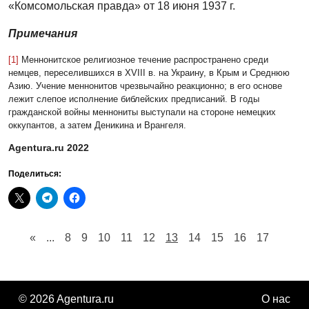
«Комсомольская правда» от 18 июня 1937 г.
Примечания
[1]
Меннонитское религиозное течение распространено среди
немцев, переселившихся в XVIII в. на Украину, в Крым и Среднюю
Азию. Учение меннонитов чрезвычайно реакционно; в его основе
лежит слепое исполнение библейских предписаний. В годы
гражданской войны меннониты выступали на стороне немецких
оккупантов, а затем Деникина и Врангеля.
Agentura.ru 2022
Поделиться:
«
...
8
9
10
11
12
13
14
15
16
17
© 2026 Agentura.ru
О нас