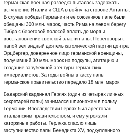
германская военная разведка пыталась задержать
вступление Италии и США в войну на стороне Антанты.
В случае победы Германии и ее союзников папе были
обещаны 300 млн. марок, часть Рима на левом берегу
Тибра с береговой полосой вплоть до моря и
восстановление светской власти папы. Переговоры с
папой вел видный деятель католической партии центра
Эрцбергер, доверенное лицо германской военщины,
получивший 30 млн. марок на подкупы, агитацию и
создание зарубежной агентуры германских
империалистов. За годы войны в кассу папы
германское правительство передало 18 млн. марок.
Баварский кардинал Герлях (один из четырех личных
секретарей папы) занимался шпионажем в пользу
Германии. Впоследствии Герлях был арестован
итальянским правительством, и ему угрожали
каторжные работы. Герляха спасло лишь
заступничество папы Бенедикта XV, подкупленного