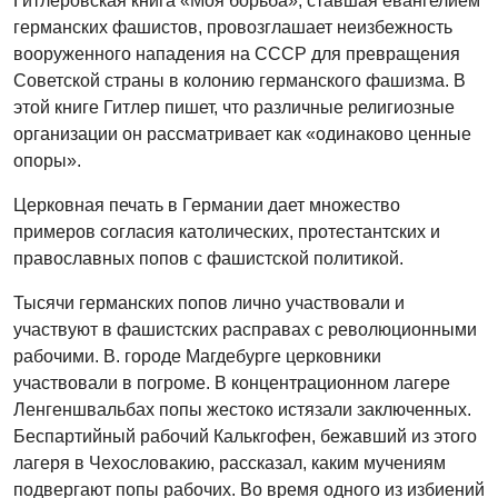
Гитлеровская книга «Моя борьба», ставшая евангелием
германских фашистов, провозглашает неизбежность
вооруженного нападения на СССР для превращения
Советской страны в колонию германского фашизма. В
этой книге Гитлер пишет, что различные религиозные
организации он рассматривает как «одинаково ценные
опоры».
Церковная печать в Германии дает множество
примеров согласия католических, протестантских и
православных попов с фашистской политикой.
Тысячи германских попов лично участвовали и
участвуют в фашистских расправах с революционными
рабочими. В. городе Магдебурге церковники
участвовали в погроме. В концентрационном лагере
Ленгеншвальбах попы жестоко истязали заключенных.
Беспартийный рабочий Калькгофен, бежавший из этого
лагеря в Чехословакию, рассказал, каким мучениям
подвергают попы рабочих. Во время одного из избиений