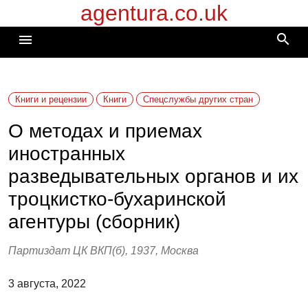
agentura.co.uk
Перейти
к
search
menu
содержимому
Книги и рецензии
Книги
Спецслужбы других стран
О методах и приемах
иностранных
разведывательных органов и их
троцкистко-бухаринской
агентуры (сборник)
Партиздат ЦК ВКП(б), 1937, Москва
3 августа, 2022