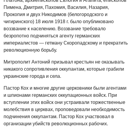
Платона, архиепископов Евлогия и Агапита, епископов
Пимена, Дмитрия, Пахомия, Василия, Назария,
Прокопия и двух Никодимов (белогородского и
чигиринского) 18 июля 1918 г. было опубликовано
воззвание к населению. Воззвание требовало
безропотно подчиняться агенту германских
империалистов — гетману Скоропадскому и прекратить
революционную борьбу.
Митрополит Антоний призывал крестьян не оказывать
никакого сопротивления оккупантам, которые грабили
украинские города и села.
Пастор Кох и многие другие церковники были агентами
и шпионами германских оккупационных войск. При
вступлении этих войск они устраивали торжественные
молебствия в церквах, проповедовали необходимость
подчинения оккупантам. Пастор Кох участвовал в
организации убийств революционных рабочих.