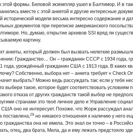
к этой формы. Беловой экземпляр ушел в Балтимор. И в та
анились вместе с этой анкетой и другие интересные докуме
й исторической модели весьма интересно содержание и да
льных документов при переписке американского посольства
лтиморе. Но, думаю, открытие архивов SSI вряд ли сущест
сываемую картину.
ункт анкеты, который должен был вызвать нелегкие размышл
нении: Гражданство… Он – гражданин СССР с 1934 года, г
1 года, урождённый гражданин США с 1913 года. В каких к
лочку? Собственно, выбора нет – анкета требует « Check O
ачит выбрать? Можно ведь рассуждать так: если у тебя не
то выбери такое, которое будет соответствовать условиям 
акого отказа от других гражданств такой выбор не предпола
ругими странами это твоё личное дело и Управление социа
 США оно не интересует. Похоже, что Жорж рассуждал анал
29
а поставлена,
но никакого отношения к наличию у него
ещ
о гражданства она не имела. Это знал он точно – в Российс
ать, отец, два брата, Мила, да и ему лежать предстояло зде