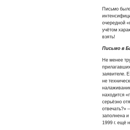
Письмо было 
интенсифици
очередной «
учётом хара
взять!
Письмо в 
Не менее тр
прилагавших
заявителе. 
не техническ
налаживанию
находится «п
серьёзно от
отвечать?» –
заполнена и 
1999 г. ещё 