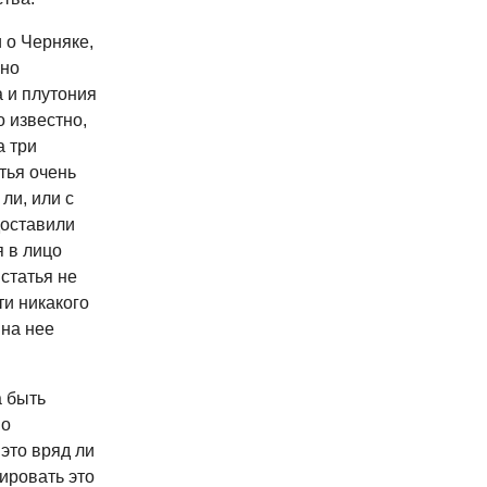
 о Черняке,
нно
 и плутония
 известно,
а три
тья очень
ли, или с
доставили
я в лицо
статья не
ти никакого
на нее
а быть
но
это вряд ли
ировать это