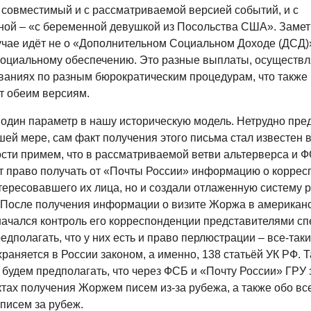
, совместимый и с рассматриваемой версией событий, и с
ной – «с беременной девушкой из Посольства США». Замети
учае идёт не о «Дополнительном Социальном Доходе (ДСД)»
социальному обеспечению. Это разные выплаты, осуществ
ваниях по разным бюрократическим процедурам, что также 
т обеим версиям.
один параметр в нашу историческую модель. Нетрудно пре
шей мере, сам факт получения этого письма стал известен в
сти примем, что в рассматриваемой ветви альтерверса и Ф
т право получать от «Почты России» информацию о корре
тересовавшего их лица, но и создали отлаженную систему 
. После получения информации о визите Жоржа в американ
начался контроль его корреспонденции представителями сп
едполагать, что у них есть и право перлюстрации – все-таки
раняется в России законом, а именно, 138 статьёй УК РФ. Т
будем предполагать, что через ФСБ и «Почту России» ГРУ 
ктах получения Жоржем писем из-за рубежа, а также обо вс
писем за рубеж.