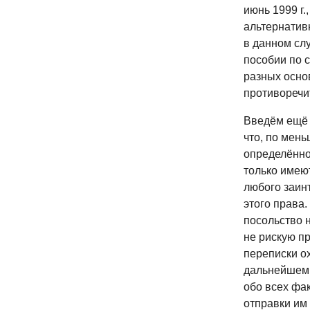
июнь 1999 г.
альтернатив
в данном сл
пособии по 
разных осно
противоречи
Введём ещё 
что, по мень
определённо
только имею
любого заин
этого права
посольство 
не рискую пр
переписки ох
дальнейшем 
обо всех фа
отправки им 