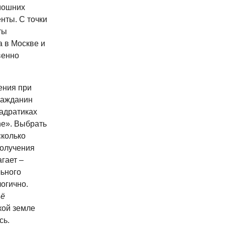
мошних
нты. С точки
ты
 в Москве и
венно
ения при
ражданин
вадратиках
ne». Выбрать
сколько
получения
гает –
льного
огично.
ё
кой земле
сь.