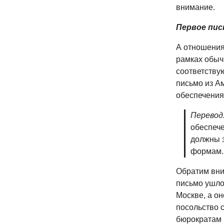
внимание.
Первое пис
А отношения
рамках обыч
соответству
письмо из А
обеспечения
Перевод
обеспече
должны з
формам.
Обратим вним
письмо ушло
Москве, а он
посольство 
бюрократам н