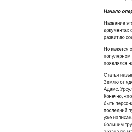
Начало опе
Название эт
документах 
развитию со
Но кажется 
популярном 
появлялся н
Статья назы
Землю от яд
Адамс, Урсу
Конечно, «по
быть персон
последний п
уже написана
большим труд
абзаца по м