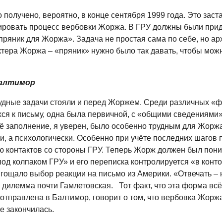
получено, вероятно, в конце сентября 1999 года. Это заст
ровать процесс вербовки Жоржа. В ГРУ должны были при
пряник для Жоржа». Задача не простая сама по себе, но ар
ктера Жоржа – «пряник» нужно было так давать, чтобы мож
Балтимор
удные задачи стояли и перед Жоржем. Среди различных «ф
ся к письму, одна была первичной, с «общими сведениями»
Её заполнение, я уверен, было особенно трудным для Жор
и, а психологически. Особенно при учёте последних шагов 
 контактов со стороны ГРУ. Теперь Жорж должен был пони
од колпаком ГРУ» и его переписка контролируется «в конто
ягощало выбор реакции на письмо из Америки. «Отвечать – 
 дилемма почти Гамлетовская. Тот факт, что эта форма всё
отправлена в Балтимор, говорит о том, что вербовка Жорж
не закончилась.