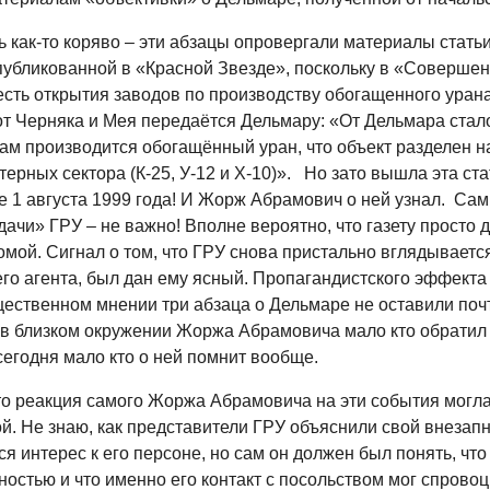
 как-то коряво – эти абзацы опровергали материалы статьи
опубликованной в «Красной Звезде», поскольку в «Соверше
есть открытия заводов по производству обогащенного урана
от Черняка и Мея передаётся Дельмару: «От Дельмара стало
ам производится обогащённый уран, что объект разделен н
ерных сектора (К-25, У-12 и Х-10)». Но зато вышла эта ста
 1 августа 1999 года! И Жорж Абрамович о ней узнал. Сам 
дачи» ГРУ – не важно! Вполне вероятно, что газету просто 
мой. Сигнал о том, что ГРУ снова пристально вглядываетс
го агента, был дан ему ясный. Пропагандистского эффекта 
щественном мнении три абзаца о Дельмаре не оставили поч
 в близком окружении Жоржа Абрамовича мало кто обратил 
сегодня мало кто о ней помнит вообще.
то реакция самого Жоржа Абрамовича на эти события могл
й. Не знаю, как представители ГРУ объяснили свой внезап
 интерес к его персоне, но сам он должен был понять, что 
остью и что именно его контакт с посольством мог спровоц