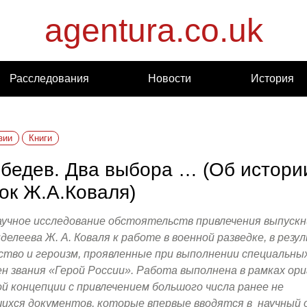
agentura.co.uk
Расследования
Новости
История
зии
Книги
бедев. Два выбора … (Об истори
ок Ж.А.Коваля)
учное исследование обстоятельств привлечения выпуск
нделеева Ж. А. Коваля к работе в военной разведке, в рез
ство и героизм, проявленные при выполнении специальны
н звания «Герой России». Работа выполнена в рамках ор
й концепции с привлечением большого числа ранее не
ихся документов, которые впервые вводятся в научный 