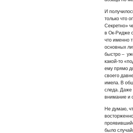
И получилось
только что 
Секретно» ч
в Ок-Ридже 
что именно т
основных лит
быстро – уже
какой-то «по
ему прямо до
своего давне
имела. В об
следа. Даже
внимание и 
Не думаю, ч
восторженно
проявившийся
было случайн