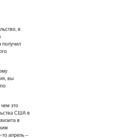
ьство, в
в
ч получил
ого
ому
ия, вы
 по
 чем это
льства США в
 визита в
ким
-то апрель –