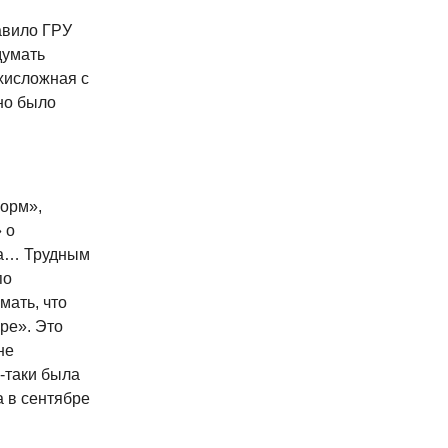
авило ГРУ
думать
хисложная с
но было
орм»,
 о
жа… Трудным
по
мать, что
ре». Это
не
-таки была
а в сентябре