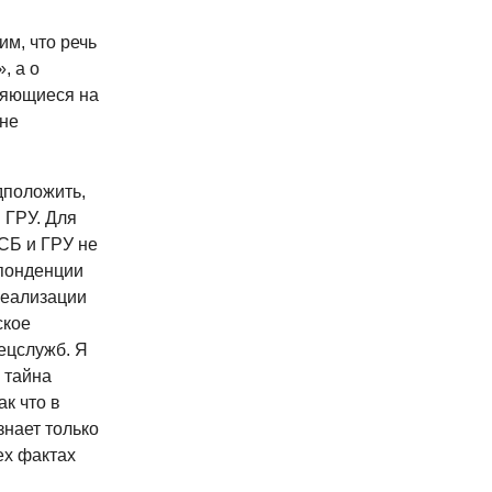
м, что речь
, а о
ляющиеся на
не
дположить,
 ГРУ. Для
СБ и ГРУ не
спонденции
реализации
ское
ецслужб. Я
 тайна
ак что в
знает только
ех фактах