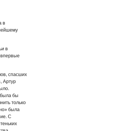
а в
ьнейшему
ьи в
 впервые
лов, спасших
, Артур
ыло.
 была бы
нить только
тно» была
ие. С
отеньких
тва.