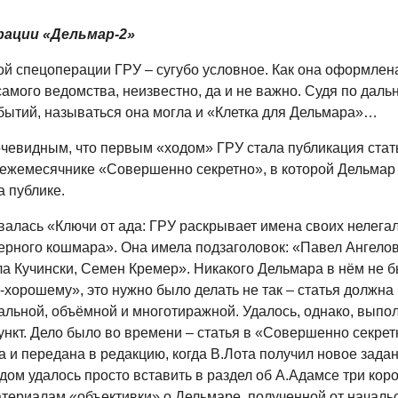
рации «Дельмар-2»
ой спецоперации ГРУ – сугубо условное. Как она оформлен
самого ведомства, неизвестно, да и не важно. Судя по дал
бытий, называться она могла и «Клетка для Дельмара»…
очевидным, что первым «ходом» ГРУ стала публикация стат
ежемесячнике «Совершенно секретно», в которой Дельмар
а публике.
валась «Ключи от ада: ГРУ раскрывает имена своих нелега
ерного кошмара». Она имела подзаголовок: «Павел Ангелов
ла Кучински, Семен Кремер». Никакого Дельмара в нём не б
-хорошему», это нужно было делать не так – статья должна
альной, объёмной и многотиражной. Удалось, однако, выпол
ункт. Дело было во времени – статья в «Совершенно секре
 и передана в редакцию, когда В.Лота получил новое задан
ом удалось просто вставить в раздел об А.Адамсе три кор
атериалам «объективки» о Дельмаре, полученной от начальс