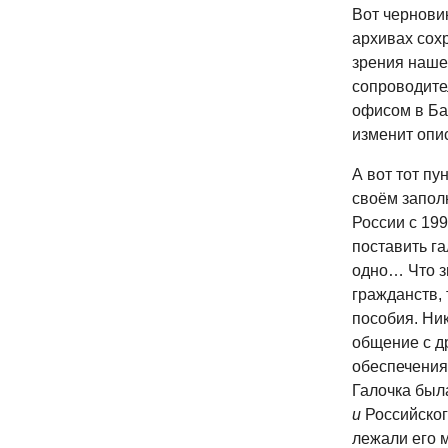
Вот чернови
архивах сохр
зрения наше
сопроводите
офисом в Ба
изменит опи
А вот тот п
своём запол
России с 199
поставить га
одно… Что зн
гражданств, 
пособия. Ник
общение с д
обеспечения
Галочка был
и
Российског
лежали его м