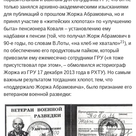
только занялся архивно-академическими изысканиями
для публикаций о прошлом Жоржа Абрамовича, но и
принял участие в «житейских хлопотах» по «улучшению
быта» пенсионера Коваля – установлению ему
надбавки к пенсии (той, что получал Жорж Абрамович в
21
90-е годы, по словам В.Лоты, «на хлеб не хватало»
), и
по обеспечению его продуктовым пайком, который
привозили ему ежемесячно сотрудники ГРУ («я тоже
присутствовал при этом», – обмолвился историограф
Жоржа из ГРУ 17 декабря 2013 года в РХТУ). Но самым
важным результатом тогдашних хлопот, тем, что
«поддержало Жоржа Абрамовича», было признание его
ветераном военной разведки: