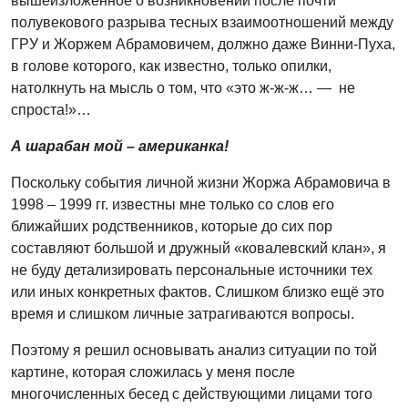
вышеизложенное о возникновении после почти
полувекового разрыва тесных взаимоотношений между
ГРУ и Жоржем Абрамовичем, должно даже Винни-Пуха,
в голове которого, как известно, только опилки,
натолкнуть на мысль о том, что «это ж-ж-ж… — не
спроста!»…
А шарабан мой – американка!
Поскольку события личной жизни Жоржа Абрамовича в
1998 – 1999 гг. известны мне только со слов его
ближайших родственников, которые до сих пор
составляют большой и дружный «ковалевский клан», я
не буду детализировать персональные источники тех
или иных конкретных фактов. Слишком близко ещё это
время и слишком личные затрагиваются вопросы.
Поэтому я решил основывать анализ ситуации по той
картине, которая сложилась у меня после
многочисленных бесед с действующими лицами того