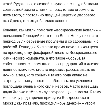
четой Рудаковых, с лихвой «окупалась» неудобствами
совместной жизни с ними, а присутствие огромного,
лохматого, с постоянно лезущей шерстью дворового
пса Джека, только добавляло хлопот.
Конечно, как могли помогали «воскресенские Ковали» –
племянник Геннадий и его жена Вера. Но и у них в этот
период были серьезные проблемы и со здоровьем, и с
работой. Геннадий был в это время начальником цеха
по производству фосфорной кислоты Воскресенского
химического комбината, а что такое «борьба за
собственность» промышленных предприятий в «лихие
девяностые», тем, кто это пережил, рассказывать не
нужно, а тем, кого события такого рода лично не
затронули, скажу просто – работа в таких условиях
поглощала очень много сил и нервов. Часто навещать
дядю Жоржа и тётю Милу воскресенцы не могли. К тому
же, в силу ряда причин приезд из Воскресенска в
Москву, как правило, проходил «обыденкой» – утром