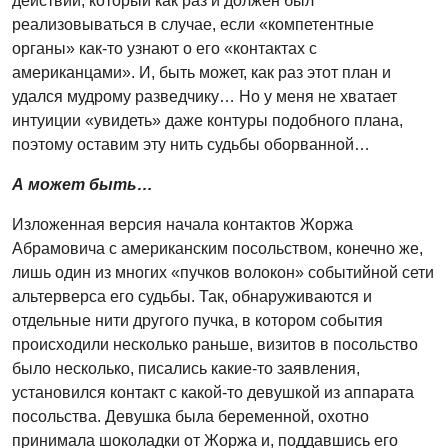
действий, который как раз и должен был
реализовываться в случае, если «компетентные
органы» как-то узнают о его «контактах с
американцами». И, быть может, как раз этот план и
удался мудрому разведчику… Но у меня не хватает
интуиции «увидеть» даже контуры подобного плана,
поэтому оставим эту нить судьбы оборванной…
А может быть…
Изложенная версия начала контактов Жоржа
Абрамовича с американским посольством, конечно же,
лишь один из многих «пучков волокон» событийной сети
альтерверса его судьбы. Так, обнаруживаются и
отдельные нити другого пучка, в котором события
происходили несколько раньше, визитов в посольство
было несколько, писались какие-то заявления,
установился контакт с какой-то девушкой из аппарата
посольства. Девушка была беременной, охотно
принимала шоколадки от Жоржа и, поддавшись его