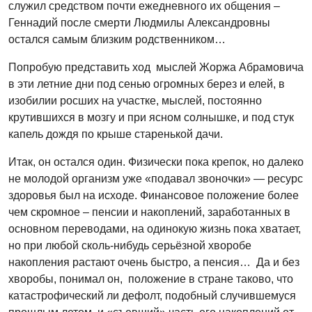
служил средством почти ежедневного их общения –
Геннадий после смерти Людмилы Александровны
остался самым близким родственником…
Попробую представить ход мыслей Жоржа Абрамовича
в эти летние дни под сенью огромных берез и елей, в
изобилии росших на участке, мыслей, постоянно
крутившихся в мозгу и при ясном солнышке, и под стук
капель дождя по крыше старенькой дачи.
Итак, он остался один. Физически пока крепок, но далеко
не молодой организм уже «подавал звоночки» — ресурс
здоровья был на исходе. Финансовое положение более
чем скромное – пенсии и накоплений, заработанных в
основном переводами, на одинокую жизнь пока хватает,
но при любой сколь-нибудь серьёзной хворобе
накопления растают очень быстро, а пенсия… Да и без
хворобы, понимал он, положение в стране таково, что
катастрофический ли дефолт, подобный случившемуся