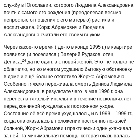
службу в Югославии, которого Людмила Александровна
почти с самого его рождения (преодолевая весьма
непростые отношения с его матерью) растила и
воспитывала. Жорж Абрамович и Людмила
Александровна считали его своим внуком.
Через какое-то время (где-то в конце 1995 г.) в квартире
появился (и поселился!) Валерий Рудаков, отец
24
Дениса,
да не один, а с новой женой. Это не только не
облегчило, но во многом ухудшило бытовую обстановку
в доме и ещё больше отяготило Жоржа Абрамовича.
Особенно тяжело переживала смерть Дениса Людмила
Александровна, в результате чего в мае 1996 г. она
перенесла тяжелый инсульт и в течение нескольких лет
перед кончиной нуждалась в постоянном уходе.
Состояние её всё время ухудшалось, и в 1998 – 1999 гг.,
когда она оказалась в положении постоянно лежачей
больной, Жорж Абрамович практически один ухаживал
за ней. Та минимальная помощь, которая оказывалась