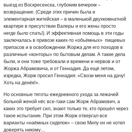
выезд из Воскресенска, глубоким вечером –
возвращение. (Среди этих причин была и
элементарная житейская – в маленькой двухкомнатной
квартире в присутствии Валеры и его жены просто
негде было спать!). И эффективная помощь в эти годы
заключалась в привозе каких-то «объёмных» пищевых
припасов и в освобождении Жоржа для его походов в
различные «конторы» по бытовым делам. А такие дела
были, и они тоже требовали и времени и нервов и от
Жоржа Абрамовича, и от Геннадия. Да ещё летом,
изредка, Жорж просил Геннадия: «Свози меня на дачу!
Хоть на денёк!».
Но основные тяготы ежедневного ухода за лежачей
больной женой нёс все-таки сам Жорж Абрамович, а
каких это требует сил, знают только те, кто прошёл через
такое испытание. При этом Жорж отвергал все
варианты «наёмных сиделок» – свою Милу он не хотел
доверять никому…