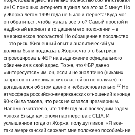
Жорж Коваль действительно полностью соответствовал
им! С помощью интернета я узнал все это за 5 минут. Но
у Жоржа летом 1999 года не было интернета! Куда мог
он обратиться, чтобы узнать все это? Самый простой и
надёжный вариант в тогдашнем его положении – в
американское посольство! Но обращение в посольство
– это риск. Жизненный опыт и аналитический ум
должны были подсказать Жоржу, что это был риск
спровоцировать ФБР на выдвижение официального
обвинения в свой адрес. То же, что ФБР давно
«интересуется» им, он, если и не знал точно (никаких
запросов от американских властей он не получал) то
27
догадывался об этом давно и небезосновательно.
Но
атмосфера российско-американских отношений в конце
90-х была такова, что риск не казался чрезмерным.
Напомню читателю, что 1999 год был последним годом
«эпохи Ельцина», эпохи партнерства с США. И
услышанное тогда от Жоржа полушутливое: «Я все-
таки американский сержант, мне положено пособие!» не