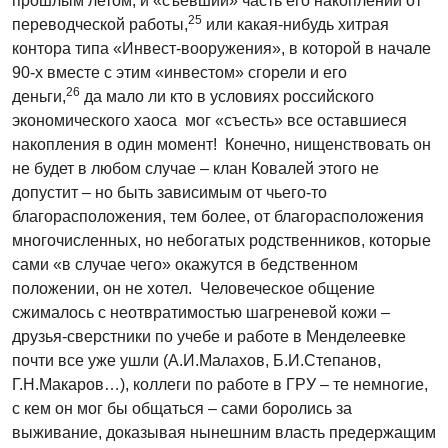
прошлым летом, и «съевший» часть его накоплений от
25
переводческой работы,
или какая-нибудь хитрая
контора типа «Инвест-вооружения», в которой в начале
90-х вместе с этим «инвестом» сгорели и его
26
деньги,
да мало ли кто в условиях российского
экономического хаоса мог «съесть» все оставшиеся
накопления в один момент! Конечно, нищенствовать он
не будет в любом случае – клан Ковалей этого не
допустит – но быть зависимым от чьего-то
благорасположения, тем более, от благорасположения
многочисленных, но небогатых родственников, которые
сами «в случае чего» окажутся в бедственном
положении, он не хотел. Человеческое общение
сжималось с неотвратимостью шагреневой кожи –
друзья-сверстники по учебе и работе в Менделеевке
почти все уже ушли (А.И.Малахов, Б.И.Степанов,
Г.Н.Макаров…), коллеги по работе в ГРУ – те немногие,
с кем он мог бы общаться – сами боролись за
выживание, доказывая нынешним власть предержащим