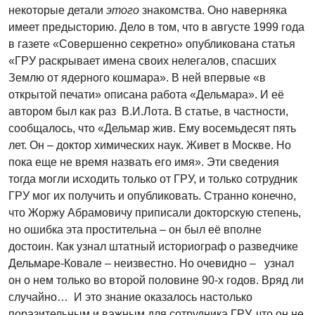
некоторые детали
этого
знакомства. Оно наверняка
имеет предысторию. Дело в том, что в августе 1999 года
в газете «Совершенно секретно» опубликована статья
«ГРУ раскрывает имена своих нелегалов, спасших
Землю от ядерного кошмара». В ней впервые «в
открытой печати» описана работа «Дельмара». И её
автором был как раз В.И.Лота. В статье, в частности,
сообщалось, что «Дельмар жив. Ему восемьдесят пять
лет. Он – доктор химических наук. Живет в Москве. Но
пока еще не время назвать его имя». Эти сведения
тогда могли исходить только от ГРУ, и только сотрудник
ГРУ мог их получить и опубликовать. Странно конечно,
что Жоржу Абрамовичу приписали докторскую степень,
но ошибка эта простительна – он был её вполне
достоин. Как узнал штатный историограф о разведчике
Дельмаре-Ковале – неизвестно. Но очевидно – узнал
он о нем только во второй половине 90-х годов. Вряд ли
случайно… И это знание оказалось настолько
поразительным и важным для сотрудника ГРУ, что он не