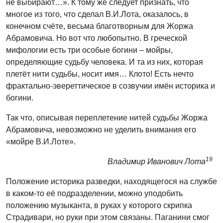
не выбирают…». К тому же следует признать, что
многое из того, что сделал В.И.Лота, оказалось, в
конечном счёте, весьма благотворным для Жоржа
Абрамовича. Но вот что любопытно. В греческой
мифологии есть три особые богини – мойры,
определяющие судьбу человека. И та из них, которая
плетёт нити судьбы, носит имя… Клото! Есть нечто
фрактально-эвереттическое в созвучии имён историка и
богини.
Так что, описывая переплетение нитей судьбы Жоржа
Абрамовича, невозможно не уделить внимания его
«мойре В.И.Лоте».
19
Владимир Иванович Лота
Положение историка разведки, находящегося на службе
в каком-то её подразделении, можно уподобить
положению музыканта, в руках у которого скрипка
Страдивари, но руки при этом связаны. Паганини смог