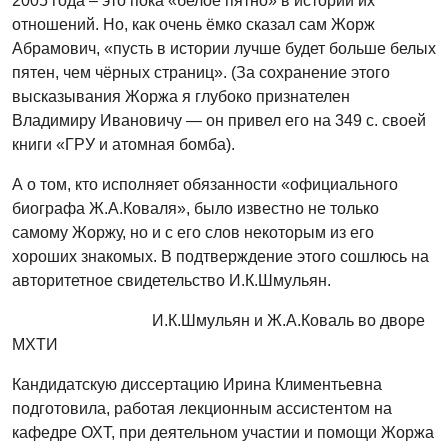
2005 года – это пока «белое пятно» в истории их
отношений. Но, как очень ёмко сказал сам Жорж
Абрамович, «пусть в истории лучше будет больше белых
пятен, чем чёрных страниц». (За сохранение этого
высказывания Жоржа я глубоко признателен
Владимиру Ивановичу — он привел его на 349 с. своей
книги «ГРУ и атомная бомба).
А о том, кто исполняет обязанности «официального
биографа Ж.А.Коваля», было известно не только
самому Жоржу, но и с его слов некоторым из его
хороших знакомых. В подтверждение этого сошлюсь на
авторитетное свидетельство И.К.Шмульян.
И.К.Шмульян и Ж.А.Коваль во дворе
МХТИ
Кандидатскую диссертацию Ирина Климентьевна
подготовила, работая лекционным ассистентом на
кафедре ОХТ, при деятельном участии и помощи Жоржа