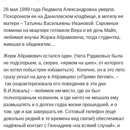
26 мая 1999 года Людмила Александровна умерла.
Похоронили ее на Даниловском кладбище, в могилу ее
матери – Татьяны Васильевны Ивановой. Скромные
поминки на квартире готовили Вера и её дочь Майя,
любимая внучка Жоржа Абрамовича, тогда студентка,
жившая в общежитии…
Жорж Абрамович остался один. (Чета Рудаковых была
не подспорьем, а, скорее, «ярмом на шее», от которого
он хотел побыстрее избавиться). Конечно, он в это лето
сразу уехал на дачу в Абрамцево («Прямо бегом!», –
так охарактеризовала его поведение в эти дни
В.И.Коваль) – любимое им место, где он был
полноправным хозяином, и где ничто не мешало ему
размышлять и о долгих годах жизни прошедшей, и о
том, где и как завершать её. Сотовый телефон (ещё
довольно редкий в те времена вид связи!) обеспечивал
надёжный контакт с Геннадием «на всякий случай», и