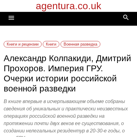
agentura.co.uk
Перейти
к
search
menu
содержимому
Книги и рецензии
Книги
Военная разведка
Александр Колпакиди, Дмитрий
Прохоров. Империя ГРУ.
Очерки истории российской
военной разведки
В книге впервые в исчерпывающем объеме собраны
сведения об уникальных и практически неизвестных
операциях российской военной разведки на
протяжении почти двух веков ее существования, о
создании нелегальных резидентур в 20-30-е годы, о