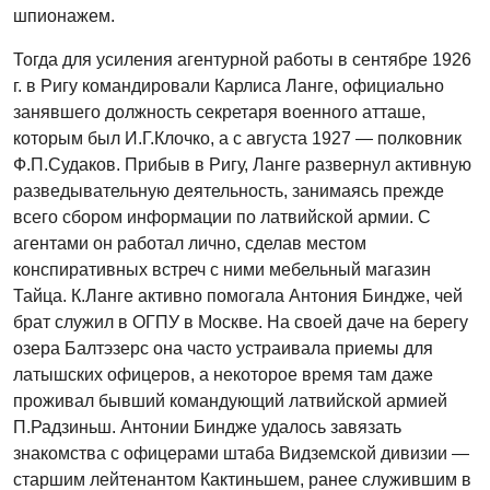
шпионажем.
Тогда для усиления агентурной работы в сентябре 1926
г. в Ригу командировали Карлиса Ланге, официально
занявшего должность секретаря военного атташе,
которым был И.Г.Клочко, а с августа 1927 — полковник
Ф.П.Судаков. Прибыв в Ригу, Ланге развернул активную
разведывательную деятельность, занимаясь прежде
всего сбором информации по латвийской армии. С
агентами он работал лично, сделав местом
конспиративных встреч с ними мебельный магазин
Тайца. К.Ланге активно помогала Антония Биндже, чей
брат служил в ОГПУ в Москве. На своей даче на берегу
озера Балтэзерс она часто устраивала приемы для
латышских офицеров, а некоторое время там даже
проживал бывший командующий латвийской армией
П.Радзиньш. Антонии Биндже удалось завязать
знакомства с офицерами штаба Видземской дивизии —
старшим лейтенантом Кактиньшем, ранее служившим в