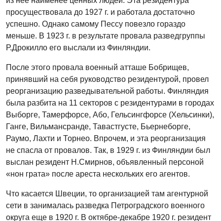
из нее наименее ценных людей. Эта резидентура
просуществовала до 1927 г. и работала достаточно
успешно. Однако самому Пессу повезло гораздо
меньше. В 1923 г. в результате провала разведгруппы
Р.Дрокилло его выслали из Финляндии.
После этого провала военный атташе Бобрищев,
принявший на себя руководство резидентурой, провел
реорганизацию разведывательной работы. Финляндия
была разбита на 11 секторов с резидентурами в городах
Выборге, Тамерфорсе, Або, Гельсингфорсе (Хельсинки),
Ганге, Вильмансранде, Тавастгусте, Бьернеборге,
Раумо, Лахти и Торнео. Впрочем, и эта реорганизация
не спасла от провалов. Так, в 1929 г. из Финляндии был
выслан резидент Н.Смирнов, объявленный персоной
«нон грата» после ареста нескольких его агентов.
Что касается Швеции, то организацией там агентурной
сети в занималась разведка Петроградского военного
округа еще в 1920 г. В октябре-декабре 1920 г. резидент