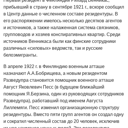
Первый резидент в Финляндии Рихард Венникас,
прибывший в страну в сентябре 1921 г., вскоре сообщил
в Центр данные о численном составе резидентуры. В
его распоряжении имелось несколько десятков агентов
и источников, а также налаженная система связников,
групповодов и хозяев конспиративных квартир. Среди
источников Венникаса были как финские сотрудники
различных «силовых» ведомств, так и русские
белоэмигранты.
В апреле 1922 г. в Финляндию военным атташе
назначают А.А.Бобрищева, а новым резидентом
Разведупра становится помощник военного атташе
Август Яковлевич Песс (в будущем ближайший
помощник Я.Берзина, один из руководящих сотрудников
Разведупра), работавший под именем Августа
Лиллемяги. Песс изменил организационную структуру
резидентуры. Вместо пяти групп агентов он создал одну
и сократил численный состав до 20 человек, исключив