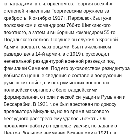
ю наградами, в т. ч. орденом св. Георгия всех 4-х
степеней и именным Георгиевским оружием за
храбрость. К октябрю 1917 г. Парфелюк был уже
полковником и командиром 766-го Шипкинского
пехотного, а затем и выборным командиром 55-го
Подольского полков. Позднее он служил в Красной
Армии, воевал с махновцами, был начальником
разведотдела 14-й армии, а с 1919 г. руководил
нелегальной резидентурой военной разведки под
фамилией Семенов. Под его руководством резидентура
добывала ценные сведения о составе и вооружении
румынских войск, связях румынских военных и
полицейских органов с белогвардейскими
формировании, о политической ситуации в Румынии и
Бессарабии. В 1921 г. он был арестован по доносу
провокатора Микулича, но во время массового
бессудного расстрела ему удалось бежать. Он
продолжил работу в подполье, уделяя, по заданию
Центра, большое внимание бежавшему в 1921 г. в