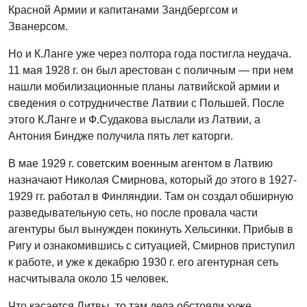
Красной Армии и капитанами Зандбергсом и
Званерсом.
Но и К.Ланге уже через полтора года постигла неудача.
11 мая 1928 г. он был арестован с поличным — при нем
нашли мобилизационные планы латвийской армии и
сведения о сотрудничестве Латвии с Польшей. После
этого К.Ланге и Ф.Судакова выслали из Латвии, а
Антония Биндже получила пять лет каторги
.
В мае 1929 г. советским военным агентом в Латвию
назначают Николая Смирнова, который до этого в 1927-
1929 гг. работал в Финляндии. Там он создал обширную
разведывательную сеть, но после провала части
агентуры был вынужден покинуть Хельсинки. Прибыв в
Ригу и ознакомившись с ситуацией, Смирнов приступил
к работе, и уже к декабрю 1930 г. его агентурная сеть
насчитывала около 15 человек.
Что касается Литвы, то там дела обстояли хуже.