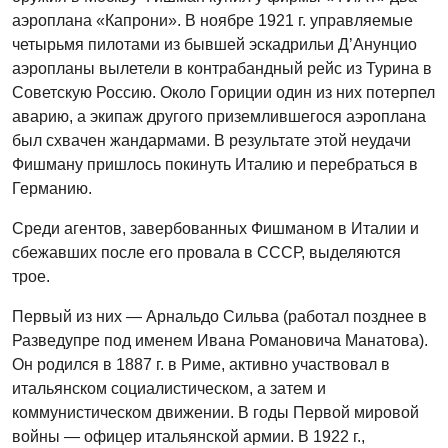
аэроплана «Капрони». В ноябре 1921 г. управляемые
четырьмя пилотами из бывшей эскадрильи Д’Анунцио
аэропланы вылетели в контрабандный рейс из Турина в
Советскую Россию. Около Гориции один из них потерпел
аварию, а экипаж другого приземлившегося аэроплана
был схвачен жандармами. В результате этой неудачи
Фишману пришлось покинуть Италию и перебраться в
Германию.
Среди агентов, завербованных Фишманом в Италии и
сбежавших после его провала в СССР, выделяются
трое.
Первый из них — Арнальдо Сильва (работал позднее в
Разведупре под именем Ивана Романовича Манатова).
Он родился в 1887 г. в Риме, активно участвовал в
итальянском социалистическом, а затем и
коммунистическом движении. В годы Первой мировой
войны — офицер итальянской армии. В 1922 г.,