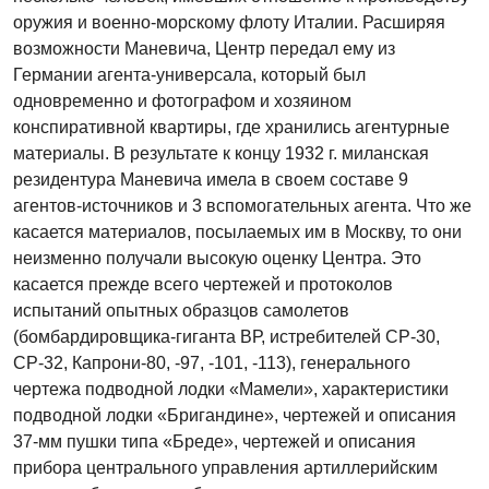
оружия и военно-морскому флоту Италии. Расширяя
возможности Маневича, Центр передал ему из
Германии агента-универсала, который был
одновременно и фотографом и хозяином
конспиративной квартиры, где хранились агентурные
материалы. В результате к концу 1932 г. миланская
резидентура Маневича имела в своем составе 9
агентов-источников и 3 вспомогательных агента. Что же
касается материалов, посылаемых им в Москву, то они
неизменно получали высокую оценку Центра. Это
касается прежде всего чертежей и протоколов
испытаний опытных образцов самолетов
(бомбардировщика-гиганта ВР, истребителей СР-30,
СР-32, Капрони-80, -97, -101, -113), генерального
чертежа подводной лодки «Мамели», характеристики
подводной лодки «Бригандине», чертежей и описания
37-мм пушки типа «Бреде», чертежей и описания
прибора центрального управления артиллерийским