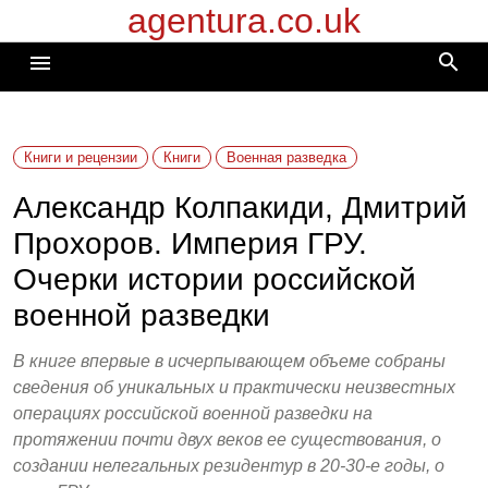
agentura.co.uk
Перейти
к
search
menu
содержимому
Книги и рецензии
Книги
Военная разведка
Александр Колпакиди, Дмитрий
Прохоров. Империя ГРУ.
Очерки истории российской
военной разведки
В книге впервые в исчерпывающем объеме собраны
сведения об уникальных и практически неизвестных
операциях российской военной разведки на
протяжении почти двух веков ее существования, о
создании нелегальных резидентур в 20-30-е годы, о