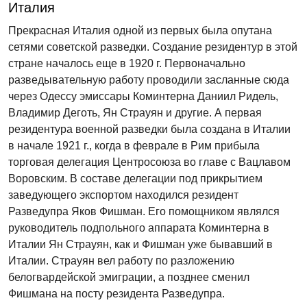
Италия
Прекрасная Италия одной из первых была опутана
сетями советской разведки. Создание резидентур в этой
стране началось еще в 1920 г. Первоначально
разведывательную работу проводили засланные сюда
через Одессу эмиссары Коминтерна Даниил Ридель,
Владимир Деготь, Ян Страуян и другие. А первая
резидентура военной разведки была создана в Италии
в начале 1921 г., когда в феврале в Рим прибыла
торговая делегация Центросоюза во главе с Вацлавом
Воровским. В составе делегации под прикрытием
заведующего экспортом находился резидент
Разведупра Яков Фишман. Его помощником являлся
руководитель подпольного аппарата Коминтерна в
Италии Ян Страуян, как и Фишман уже бывавший в
Италии. Страуян вел работу по разложению
белогвардейской эмиграции, а позднее сменил
Фишмана на посту резидента Разведупра.