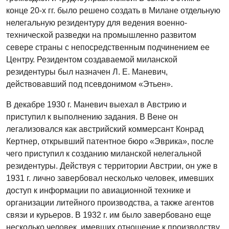
конце 20-х гг. было решено создать в Милане отдельную
нелегальную резидентуру для ведения военно-
технической разведки на промышленно развитом
севере страны с непосредственным подчинением ее
Центру. Резидентом создаваемой миланской
резидентуры был назначен Л. Е. Маневич,
действовавший под псевдонимом «Этьен».
В декабре 1930 г. Маневич выехал в Австрию и
приступил к выполнению задания. В Вене он
легализовался как австрийский коммерсант Конрад
Кертнер, открывший патентное бюро «Эврика», после
чего приступил к созданию миланской нелегальной
резидентуры. Действуя с территории Австрии, он уже в
1931 г. лично завербовал несколько человек, имевших
доступ к информации по авиационной технике и
организации литейного производства, а также агентов
связи и курьеров. В 1932 г. им было завербовано еще
несколько человек, имевших отношение к производству