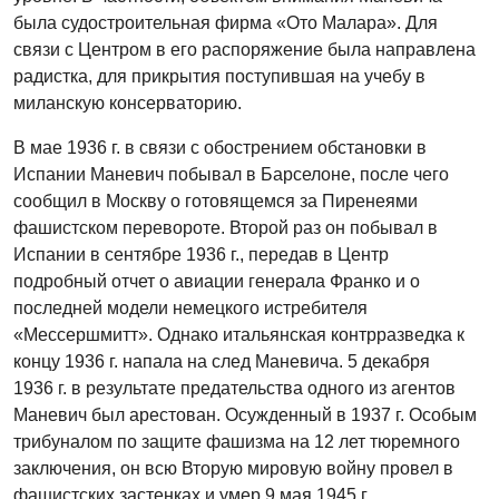
была судостроительная фирма «Ото Малара». Для
связи с Центром в его распоряжение была направлена
радистка, для прикрытия поступившая на учебу в
миланскую консерваторию.
В мае 1936 г. в связи с обострением обстановки в
Испании Маневич побывал в Барселоне, после чего
сообщил в Москву о готовящемся за Пиренеями
фашистском перевороте. Второй раз он побывал в
Испании в сентябре 1936 г., передав в Центр
подробный отчет о авиации генерала Франко и о
последней модели немецкого истребителя
«Мессершмитт». Однако итальянская контрразведка к
концу 1936 г. напала на след Маневича. 5 декабря
1936 г. в результате предательства одного из агентов
Маневич был арестован. Осужденный в 1937 г. Особым
трибуналом по защите фашизма на 12 лет тюремного
заключения, он всю Вторую мировую войну провел в
фашистских застенках и умер 9 мая 1945 г.