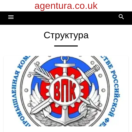
agentura.co.uk
Перейти
к
search
menu
содержимому
Структура