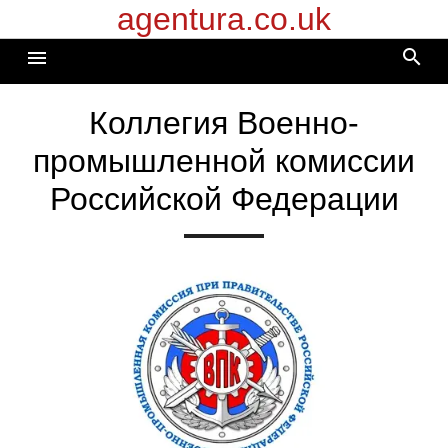
agentura.co.uk
Перейти
к
search
menu
содержимому
Коллегия Военно-
промышленной комиссии
Российской Федерации