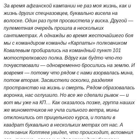
За время афганской кампании не раз моя жизнь, как и
жизнь других спецназовцев, буквально висела на
волоске. Один раз пуля просвистела у виска. Другой —
пулеметная очередь прошла в нескольких
сантиметрах. А однажды во время жесточайшего боя
мы с командиром команды «Карпаты» полковником
Ковалевым пробирались на командный пункт 101
мотострелкового полка. Вдруг как будто что-то
почувствовали — одновременно бросились на землю. И
вовремя — потому что рядом с нами взорвалась мина,
потом вторая. Засвистели осколки, разделяя
пространство на жизнь и смерть. Рядом образовалась
воронка, нас оглушило. Но все же сделали рывок — и
вот мы уже на КП… Как оказалось позже, группа наших
же минометчиков не учла сильного ветра, мины
отклонились от прицельного курса, и попали в
квадрат буквально в нескольких метрах от нас. А
полковник Коптяев увидел, что происходит, вспомнил