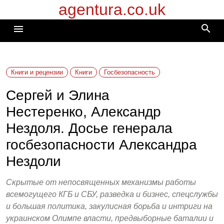
agentura.co.uk
Перейти
к
search
menu
содержимому
Книги и рецензии
Книги
Госбезопасность
Сергей и Элина
Нестеренко, Александр
Нездоля. Досье генерала
госбезопасности Александра
Нездоли
Скрытые от непосвященных механизмы работы
всемогущего КГБ и СБУ, разведка и бизнес, спецслужбы
и большая политика, закулисная борьба и интриги на
украинском Олимпе власти, предвыборные баталии и