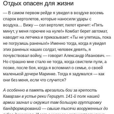
Отдых опасен для жизни
— В самом первом рейде я увидел в воздухе восемь
спарок вертолетов, которые наносили удары с
воздуха… Вижу — сел вертолет, пилот кричит: «Пять
минут, у меня горючее на нуле!» Комбат берет автомат,
наводит на летчика и приказывает: «Ты не улетишь, пока
не погрузишь раненых!» Именно тогда, когда я увидел
этих раненых наших солдат, человек девять, я
почувствовал войну, — говорит Александр Иванович. —
Но страшно мне стало не тогда, когда свистели пули, а
позже, после боя, когда я вспомнил о семье, о своей
маленькой дочери Маринке. Тогда я задумался — как
они без меня, если что случится?
А особенно в память врезались бои за крепость
Каварзан в устье реки Герирут. 141-й полк нашей
армии загнал и окружил там большую группировку
бандформирований — свыше тысячи вооруженных до