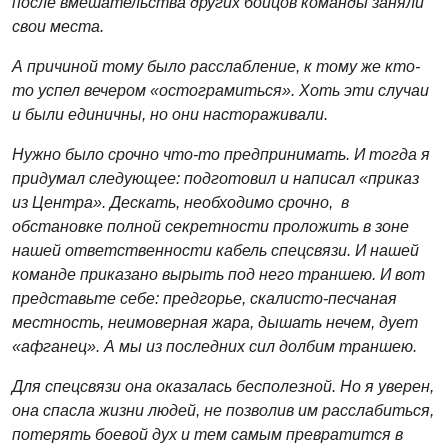
после вмешательства других бойцов команды заняли
свои места.
А причиной тому было расслабление, к тому же кто-
то успел вечером «остограмиться». Хоть эти случаи
и были единичны, но они настораживали.
Нужно было срочно что-то предпринимать. И тогда я
придумал следующее: подготовил и написал «приказ
из Центра». Дескать, необходимо срочно, в
обстановке полной секретности проложить в зоне
нашей ответственности кабель спецсвязи. И нашей
команде приказано вырыть под него траншею. И вот
представьте себе: предгорье, скалисто-песчаная
местность, неимоверная жара, дышать нечем, дует
«афганец». А мы из последних сил долбим траншею.
Для спецсвязи она оказалась бесполезной. Но я уверен,
она спасла жизни людей, не позволив им расслабиться,
потерять боевой дух и тем самым превратится в