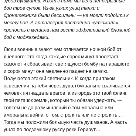
зубов душманов. И вот с ними мы вели непрерывные
бои трое суток. Из-за узких улиц танки и
бронетехника были бессильны — не могли подойти к
месту боя. А артиллерия постоянно «утюжила»
крепость и мешала нам вести эффективный ближний
бой с моджахедами.
Люди военные знают, чем отличается ночной бой от
дневного: это когда каждые сорок минут пролетает
самолет и сбрасывает светящуюся бомбу на парашюте
и сорок минут она медленно падает на землю.
Получается этакий светильник. И когда при таком
освещении на тебя через дувал буквально сваливается
человек пятнадцать врагов, а изгородь это твой фланг,
твой пятачок земли, который ты обязан удержать, —
совсем не до размышлений о том моральна или
аморальна война, о том, стрелять или не стрелять…
Тогда мы положили большую часть душманов. А часть
ушла по подземному руслу реки Герирут…