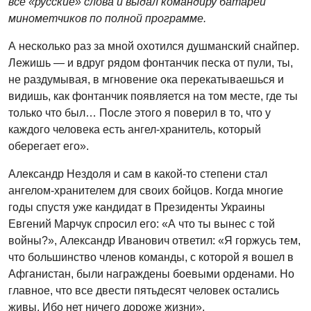
все «русские» слова и выдал командиру батареи
минометчиков по полной программе.
А несколько раз за мной охотился душманский снайпер.
Лежишь — и вдруг рядом фонтанчик песка от пули, ты,
не раздумывая, в мгновение ока перекатываешься и
видишь, как фонтанчик появляется на том месте, где ты
только что был… После этого я поверил в то, что у
каждого человека есть ангел-хранитель, который
оберегает его».
Александр Нездоля и сам в какой-то степени стал
ангелом-хранителем для своих бойцов. Когда многие
годы спустя уже кандидат в Президенты Украины
Евгений Марчук спросил его: «А что ты вынес с той
войны?», Александр Иванович ответил: «Я горжусь тем,
что большинство членов команды, с которой я вошел в
Афганистан, были награждены боевыми орденами. Но
главное, что все двести пятьдесят человек остались
живы. Ибо нет ничего дороже жизни».