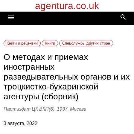
agentura.co.uk
Перейти
к
search
menu
содержимому
Книги и рецензии
Книги
Спецслужбы других стран
О методах и приемах
иностранных
разведывательных органов и их
троцкистко-бухаринской
агентуры (сборник)
Партиздат ЦК ВКП(б), 1937, Москва
3 августа, 2022