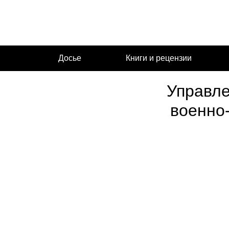
Перейти
к
содержимому
Досье
Книги и рецензии
Управле
военно