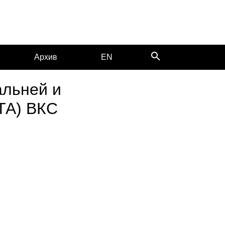
search
Архив
EN
альней и
ТА) ВКС