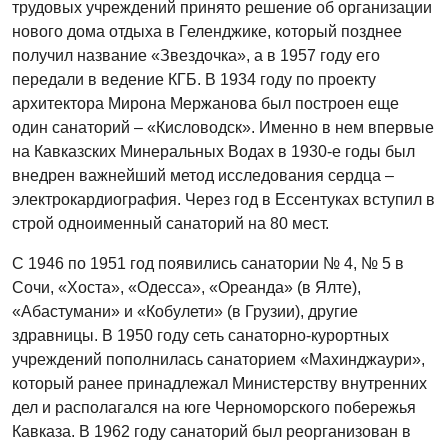
трудовых учреждений принято решение об организации
нового дома отдыха в Геленджике, который позднее
получил название «Звездочка», а в 1957 году его
передали в ведение КГБ. В 1934 году по проекту
архитектора Мирона Мержанова был построен еще
один санаторий – «Кисловодск». Именно в нем впервые
на Кавказских Минеральных Водах в 1930‑е годы был
внедрен важнейший метод исследования сердца –
электрокардиография. Через год в Ессентуках вступил в
строй одноименный санаторий на 80 мест.
С 1946 по 1951 год появились санатории № 4, № 5 в
Сочи, «Хоста», «Одесса», «Ореанда» (в Ялте),
«Абастумани» и «Кобулети» (в Грузии), другие
здравницы. В 1950 году сеть санаторно-курортных
учреждений пополнилась санаторием «Махинджаури»,
который ранее принадлежал Министерству внутренних
дел и располагался на юге Черноморского побережья
Кавказа. В 1962 году санаторий был реорганизован в