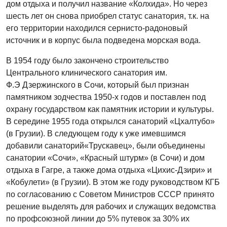
дом отдыха и получил название «Колхида». Но через
шесть лет он снова приобрел статус санатория, т.к. на
его территории находился сернисто-радоновый
источник и в корпус была подведена морская вода.
В 1954 году было закончено строительство
Центрального клинического санатория им.
Ф.Э Дзержинского в Сочи, который был признан
памятником зодчества 1950-х годов и поставлен под
охрану государством как памятник истории и культуры.
В середине 1955 года открылся санаторий «Цхалтубо»
(в Грузии). В следующем году к уже имевшимся
добавили санаторий«Трускавец», были объединены
санатории «Сочи», «Красный штурм» (в Сочи) и дом
отдыха в Гагре, а также дома отдыха «Цихис‑Дзири» и
«Кобулети» (в Грузии). В этом же году руководством КГБ
по согласованию с Советом Министров СССР принято
решение выделять для рабочих и служащих ведомства
по профсоюзной линии до 5% путевок за 30% их