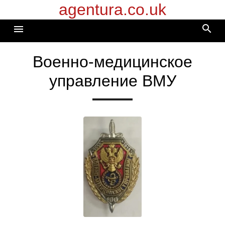
agentura.co.uk
Перейти
к
search
menu
содержимому
Военно-медицинское
управление ВМУ