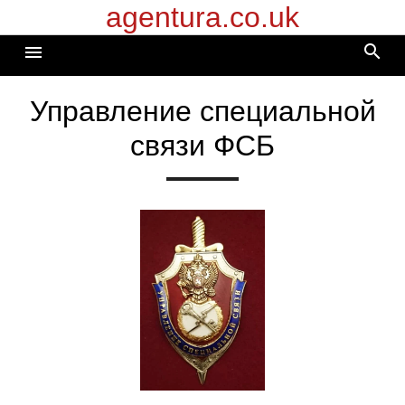
agentura.co.uk
Перейти
к
search
menu
содержимому
Управление специальной
связи ФСБ