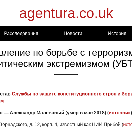
agentura.co.uk
Расследования
Новости
История
вление по борьбе с террориз
итическим экстремизмом (УБ
остав
Службы по защите конституционного строя и бор
ом
о — Александр Малеваный (умер в мае 2018) (
источник
)
Вернадского, д. 12, корп. 4, известный как НИИ Прибой (
ист