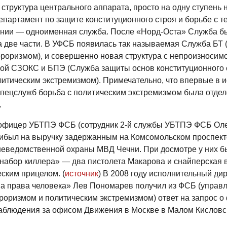
структура центрального аппарата, просто на одну ступень 
епартамент по защите конституционного строя и борьбе с 
ении — одноименная служба. После «Норд-Оста» Служба б
а две части. В УФСБ появилась так называемая Служба БТ (
рроризмом), и совершенно новая структура с непроизносим
ой СЗОКС и БПЭ (Служба защиты основ конституционного 
литическим экстремизмом). Примечательно, что впервые в 
спецслужб борьба с политическим экстремизмом была отдел
.
 офицер УБТПЭ ФСБ (сотрудник 2-й службы УБТПЭ ФСБ Ол
ибыл на выручку задержанным на Комсомольском проспект
неведомственной охраны МВД Чечни. При досмотре у них б
набор киллера» — два пистолета Макарова и снайперская 
ским прицелом. (
источник
) В 2008 году исполнительный ди
а права человека» Лев Пономарев получил из ФСБ (управл
роризмом и политическим экстремизмом) ответ на запрос о
аблюдения за офисом Движения в Москве в Малом Кисловс