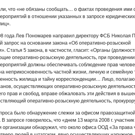
ли, что «не обязаны сообщать… о фактах проведения ими 
ероприятий в отношении указанных в запросе юридических
лиц».
08 года Лев Пономарев направил директору ФСБ Николая 
 запрос на основании закона «Об оперативно-розыскной
». Статья 5 закона, в частности, гласит: «Органы (должност
щие оперативно-розыскную деятельность, при проведении
ероприятий должны обеспечивать соблюдение прав челове
на неприкосновенность частной жизни, личную и семейную т
енность жилища и тайну корреспонденции… Лицо, полагаю
ганов, осуществляющих оперативно-розыскную деятельность
го прав и свобод, вправе обжаловать эти действия в выш
ествляющий оперативно-розыскную деятельность, прокурору
проса было обнаружение слежки за офисом правозащитно
 В запросе говорилось, что «днем 13 марта 2008 г. участник
и организации обнаружил, что около офиса ООД «За права
етверо людей в штатском, явно осуществляющих наружное