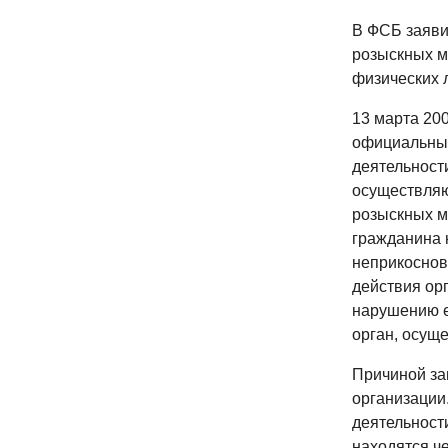
В ФСБ заяви
розыскных м
физических 
13 марта 20
официальный
деятельности
осуществляю
розыскных м
гражданина 
неприкоснов
действия ор
нарушению е
орган, осущ
Причиной за
организации.
деятельност
находятся ч