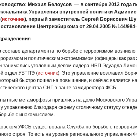
ководство: Михаил Белоусов — в сентябре 2012 года п
начальника Управления внутренней политики Админис
(
источник
), первый заместитель Сергей Борисович Ш
постановление Центризбиркома от 29.04.2005 №144/984-
дразделения
 в составе департамента по борьбе с терроризмом возникло
рроризмом и политическим экстремизмом (офицеры как раз 
и занимались уголовным делом лидера НБП Эдуарда Лимо
-й отдел УБТПЭ (
источник
). Это управление возглавил Бори
который быстро пошел на повышение, и сейчас является н
стического центра СНГ в ранге замдиректора ФСБ.
пытные метаморфозы пришлись на долю Московского Упра
у управлению благодаря своему столичному статусу отвед
борьбе с инакомыслием.
ковском УФСБ существовала Служба по борьбе с террориз
нного строя. То есть на уровне регионального управления 