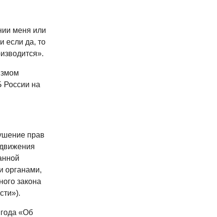
нии меня или
 если да, то
оизводится».
измом
 России на
ушение прав
 движения
анной
и органами,
ного закона
сти»).
 года «Об