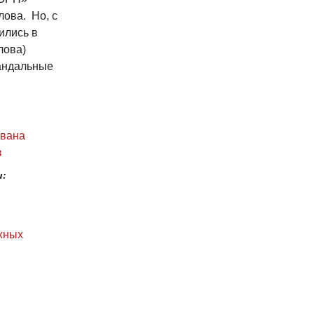
ова. Но, с
ились в
лова)
андальные
ована
в
и:
жных