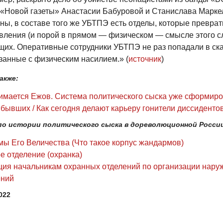
 «Новой газеты» Анастасии Бабуровой и Станислава Маркел
ны, в составе того же УБТПЭ есть отделы, которые преврат
вления (и порой в прямом — физическом — смысле этого с
их. Оперативные сотрудники УБТПЭ не раз попадали в ск
язанные с физическим насилием.» (
источник
)
акже:
имается Ежов. Система политического сыска уже сформир
бывших / Как сегодня делают карьеру гонители диссиденто
о истории политического сыска в дореволюционной Росси
ы Его Величества (Что такое корпус жандармов)
е отделение (охранка)
ция начальникам охранных отделений по организации нару
ний
022