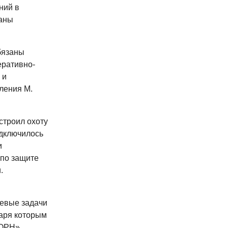
ний в
ганы
бязаны
еративно-
 и
ления М.
строил охоту
одключилось
и
 по защите
и.
оевые задачи
даря которым
БОРН»