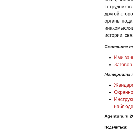
сотрудников
другой сторо
органы пода
инакомыслящ
истории, св
Смотрите т
Ими зан
Заговор 
Материалы п
Жандарм
Охранно
Инструк
наблюде
Agentura.ru 2
Поделиться: