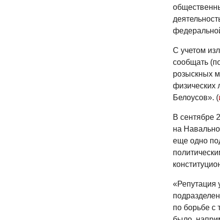
общественны
деятельность
федеральной
С учетом из
сообщать (п
розыскных м
физических 
Белоусов». (
В сентябре 
на Навальног
еще одно по
политически
конституцио
«Репутация 
подразделен
по борьбе с
было, напри