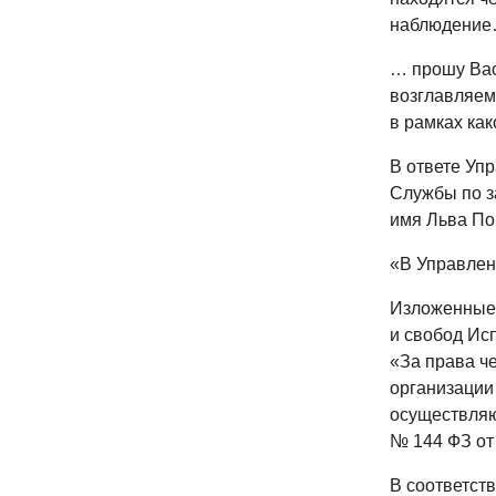
наблюдени
… прошу Вас
возглавляем
в рамках как
В ответе Уп
Службы по з
имя Льва По
«В Управлен
Изложенные 
и свобод Ис
«За права че
организации
осуществляю
№ 144 ФЗ от 
В соответств