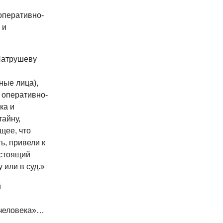
оперативно-
 и
Патрушеву
ные лица),
 оперативно-
ка и
айну,
щее, что
, привели к
естоящий
 или в суд.»
й
 человека»…