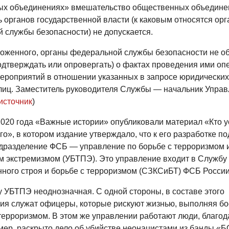
х объединениях» вмешательство общественных объедине
 органов государственной власти (к каковым относятся ор
 службы безопасности) не допускается.
ложенного, органы федеральной службы безопасности не о
одтверждать или опровергать) о фактах проведения ими оп
ероприятий в отношении указанных в запросе юридических
лиц. Заместитель руководителя Службы — начальник Управ
источник
)
2020 года «Важные истории» опубликовали материал «Кто у
о», в котором издание утверждало, что к его разработке п
дразделение ФСБ — управление по борьбе с терроризмом 
м экстремизмом (УБТПЭ). Это управление входит в Службу
нного строя и борьбе с терроризмом (СЗКСиБТ) ФСБ Росси
у УБТПЭ неоднозначная. С одной стороны, в составе этого
ия служат офицеры, которые рискуют жизнью, выполняя б
 терроризмом. В этом же управлении работают люди, благо
мер, раскрыто дело об убийстве неонацистами из банды «