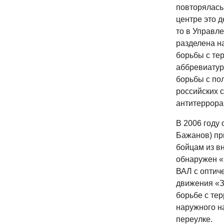
повторялась 
центре это д
то в Управл
разделена н
борьбы с те
аббревиатур
борьбы с по
российских 
антитеррора
В 2006 году
Бажанов) пр
бойцам из в
обнаружен «
ВАЛ с оптиче
движения «З
борьбе с тер
наружного н
переулке.