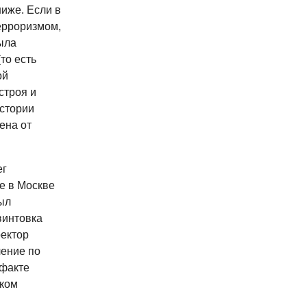
ниже. Если в
терроризмом,
ыла
то есть
ой
строя и
истории
ена от
ег
е в Москве
ыл
винтовка
ректор
ение по
 факте
ком