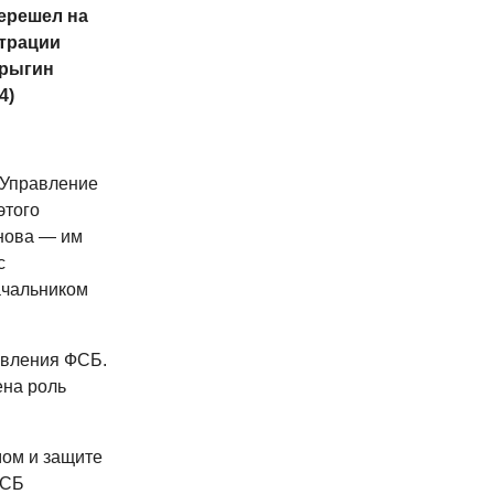
ерешел на
трации
урыгин
4)
 Управление
этого
нова — им
с
ачальником
вления ФСБ.
ена роль
мом и защите
ФСБ