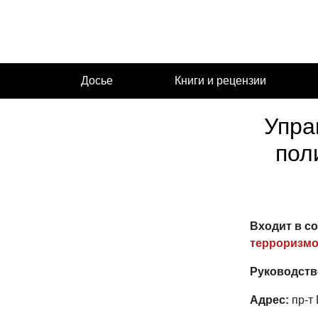
Перейти
к
содержимому
Досье
Книги и рецензии
Упра
пол
Входит в с
терроризм
Руководств
Адрес:
пр-т 