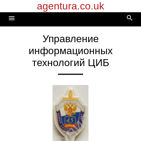
agentura.co.uk
Перейти
к
search
menu
содержимому
Управление
информационных
технологий ЦИБ