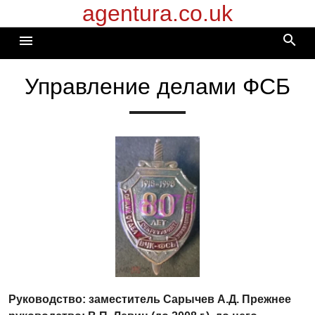
agentura.co.uk
Перейти
к
search
menu
содержимому
Управление делами ФСБ
Руководство: заместитель Сарычев А.Д. Прежнее