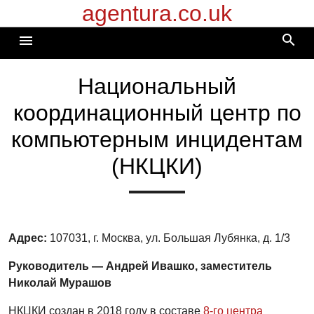
agentura.co.uk
Перейти
к
search
menu
содержимому
Национальный
координационный центр по
компьютерным инцидентам
(НКЦКИ)
Адрес:
107031, г. Москва, ул. Большая Лубянка, д. 1/3
Руководитель — Андрей Ивашко, заместитель
Николай Мурашов
НКЦКИ создан в 2018 году в составе
8-го центра