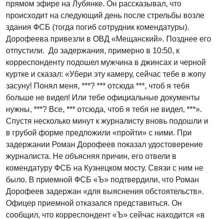
прямом эфире на Лубянке. Он рассказывал, что
происходит на следующий день после стрельбы возле
здания ФСБ (тогда погиб сотрудник комендатуры).
Дорофеева привезли в ОВД «Мещанский». Позднее его
отпустили. До задержания, примерно в 10:50, к
корреспонденту подошел мужчина в джинсах и черной
куртке и сказал: «Убери эту камеру, сейчас тебе в жопу
засуну! Понял меня, ***? *** отсюда ***, чтоб я тебя
больше не видел! Или тебе официальные документы
нужны, ***? Все, *** отсюда, чтоб я тебя не видел, ***».
Спустя несколько минут к журналисту вновь подошли и
в грубой форме предложили «пройти» с ними. При
задержании Роман Дорофеев показал удостоверение
журналиста. Не объясняя причин, его отвели в
комендатуру ФСБ на Кузнецком мосту. Связи с ним не
было. В приемной ФСБ «Ъ» подтвердили, что Роман
Дорофеев задержан «для выяснения обстоятельств».
Офицер приемной отказался представиться. Он
сообщил, что корреспондент «Ъ» сейчас находится «в