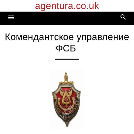
agentura.co.uk
Перейти
к
search
menu
содержимому
Комендантское управление
ФСБ