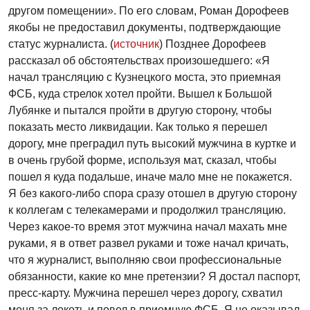
другом помещении». По его словам, Роман Дорофеев
якобы не предоставил документы, подтверждающие
статус журналиста. (
источник
) Позднее Дорофеев
рассказал об обстоятельствах произошедшего: «Я
начал трансляцию с Кузнецкого моста, это приемная
ФСБ, куда стрелок хотел пройти. Вышел к Большой
Лубянке и пытался пройти в другую сторону, чтобы
показать место ликвидации. Как только я перешел
дорогу, мне преградил путь высокий мужчина в куртке и
в очень грубой форме, используя мат, сказал, чтобы
пошел я куда подальше, иначе мало мне не покажется.
Я без какого-либо спора сразу отошел в другую сторону
к коллегам с телекамерами и продолжил трансляцию.
Через какое-то время этот мужчина начал махать мне
руками, я в ответ развел руками и тоже начал кричать,
что я журналист, выполняю свои профессиональные
обязанности, какие ко мне претензии? Я достал паспорт,
пресс-карту. Мужчина перешел через дорогу, схватил
меня за локоть и повел в приемную ФСБ. Я не оказывал