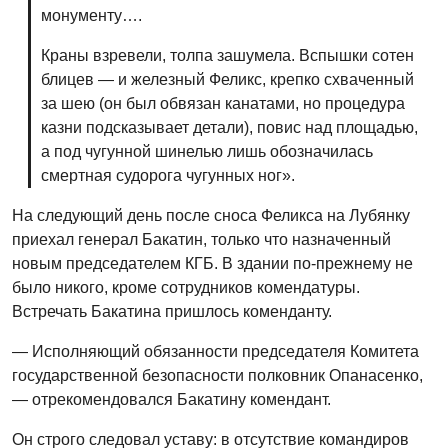
монументу….
Краны взревели, толпа зашумела. Вспышки сотен
блицев — и железный Феликс, крепко схваченный
за шею (он был обвязан канатами, но процедура
казни подсказывает детали), повис над площадью,
а под чугунной шинелью лишь обозначилась
смертная судорога чугунных ног».
На следующий день после сноса Феликса на Лубянку
приехал генерал Бакатин, только что назначенный
новым председателем КГБ. В здании по-прежнему не
было никого, кроме сотрудников комендатуры.
Встречать Бакатина пришлось коменданту.
— Исполняющий обязанности председателя Комитета
государственной безопасности полковник Опанасенко,
— отрекомендовался Бакатину комендант.
Он строго следовал уставу: в отсутствие командиров