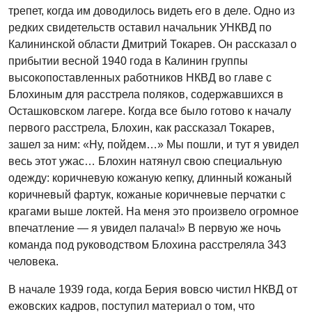
трепет, когда им доводилось видеть его в деле. Одно из
редких свидетельств оставил начальник УНКВД по
Калининской области Дмитрий Токарев. Он рассказал о
прибытии весной 1940 года в Калинин группы
высокопоставленных работников НКВД во главе с
Блохиным для расстрела поляков, содержавшихся в
Осташковском лагере. Когда все было готово к началу
первого расстрела, Блохин, как рассказал Токарев,
зашел за ним: «Ну, пойдем…» Мы пошли, и тут я увидел
весь этот ужас… Блохин натянул свою специальную
одежду: коричневую кожаную кепку, длинный кожаный
коричневый фартук, кожаные коричневые перчатки с
крагами выше локтей. На меня это произвело огромное
впечатление — я увидел палача!» В первую же ночь
команда под руководством Блохина расстреляла 343
человека.
В начале 1939 года, когда Берия вовсю чистил НКВД от
ежовских кадров, поступил материал о том, что