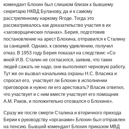
комендант Блохин был слишком близок к бывшему
секретарю НКВД Буланову, да и к самому
расстрелянному наркому Ягоде. Тогда это
рассматривалось как доказательство участия в их
«заговорщических планах». Берия, подготовив
постановление на арест Блохина, отправился к Сталину
за санкцией. Однако, к своему удивлению, получил
отказ. В 1953 году Берия показал на следствии: «Со
мной И.В. Сталин не согласился, заявив, что таких
людей сажать не надо, они выполняют черновую работу.
Тут же он вызвал начальника охраны Н.С. Власика и
спросил его, участвует ли Блохин в исполнении
приговоров и нужно ли его арестовать? Власик ответил,
что участвует и с ним вместе участвует его помощник
А.М. Раков, и положительно отозвался о Блохине».
Сразу же после смерти Сталина и вторичного прихода
Берии к руководству «органами» Блохин был отправлен
на пенсию. Бывший комендант Блохин приказом МВД