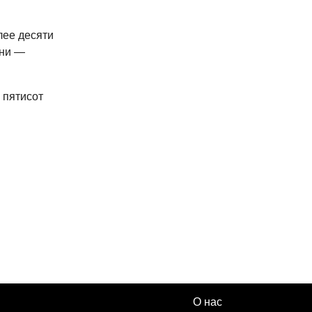
лее десяти
они —
 пятисот
О нас