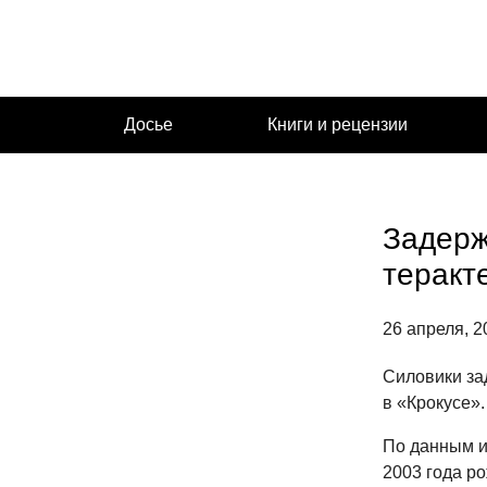
Перейти
к
содержимому
Досье
Книги и рецензии
Задерж
теракт
26 апреля, 2
Силовики за
в «Крокусе».
По данным и
2003 года р